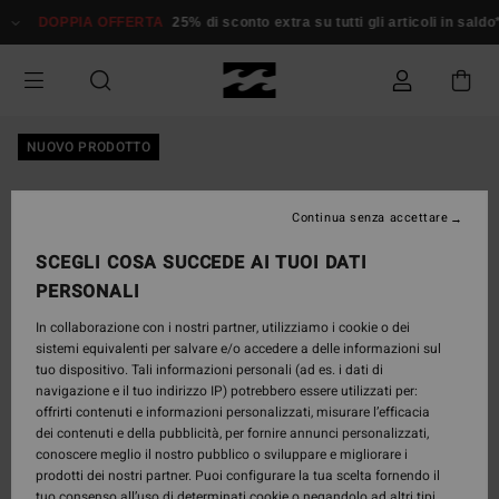
Salta
DOPPIA OFFERTA
25% di sconto extra su tutti gli articoli in saldo*
alle
informazioni
sul
prodotto
NUOVO PRODOTTO
Continua senza accettare
SCEGLI COSA SUCCEDE AI TUOI DATI
PERSONALI
In collaborazione con i nostri partner, utilizziamo i cookie o dei
sistemi equivalenti per salvare e/o accedere a delle informazioni sul
tuo dispositivo. Tali informazioni personali (ad es. i dati di
navigazione e il tuo indirizzo IP) potrebbero essere utilizzati per:
offrirti contenuti e informazioni personalizzati, misurare l’efficacia
dei contenuti e della pubblicità, per fornire annunci personalizzati,
conoscere meglio il nostro pubblico o sviluppare e migliorare i
prodotti dei nostri partner. Puoi configurare la tua scelta fornendo il
tuo consenso all’uso di determinati cookie o negandolo ad altri tipi