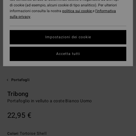
di cookie (ad esempio, alcuni cookie di tipo analitico). Per ulteriori
informazioni consulta la nostra
politica sui cookie
e
l'informativa
sulla privacy
.
Impostazioni dei cookie
Accetta tutti
Portafogli
Tribong
Portafoglio in velluto a coste Bianco Uomo
22,95 €
Tortoise Shell
Colori