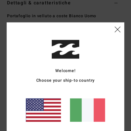
Dettagli & caratteristiche
Portafoglio in velluto a coste Bianco Uomo
Style
EBYAA00142
Codice colore
tts
Caratteristiche
Tessuto:
poliestere 600d
Portafoglio a tre ante
Tasca portamonete con zip
Welcome!
Scomparti portacarte
Choose your ship-to country
Scomparto per banconote con zip
Patch tessuta sul davanti
Composizione
[Tessuto principale] 100% poliestere
Spedizioni e Resi