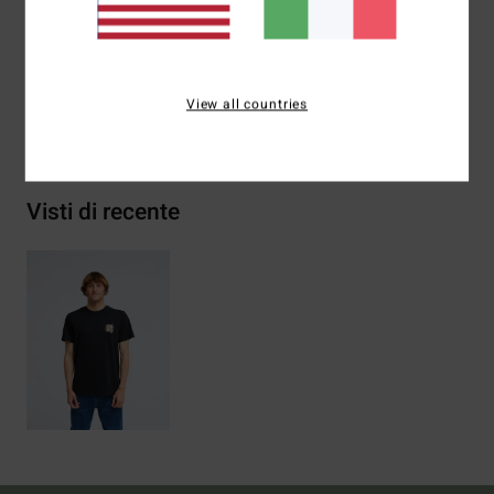
Composizione
[Tessuto principale] 70% cotone, 30%
cotone riciclato
View all countries
Spedizioni e Resi
Visti di recente