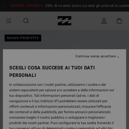
Salta
DOPPIA OFFERTA
25% di sconto extra su tutti gli articoli in saldo*
alle
informazioni
sul
prodotto
NUOVO PRODOTTO
Continua senza accettare
SCEGLI COSA SUCCEDE AI TUOI DATI
PERSONALI
In collaborazione con i nostri partner, utilizziamo i cookie o dei
sistemi equivalenti per salvare e/o accedere a delle informazioni sul
tuo dispositivo. Tali informazioni personali (ad es. i dati di
navigazione e il tuo indirizzo IP) potrebbero essere utilizzati per:
offrirti contenuti e informazioni personalizzati, misurare l’efficacia
dei contenuti e della pubblicità, per fornire annunci personalizzati,
conoscere meglio il nostro pubblico o sviluppare e migliorare i
prodotti dei nostri partner. Puoi configurare la tua scelta fornendo il
tuo consenso all’uso di determinati cookie o negandolo ad altri tipi