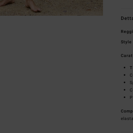
Dett
Reggi
Style
Carat
T
C
S
C
P
Comp
elast