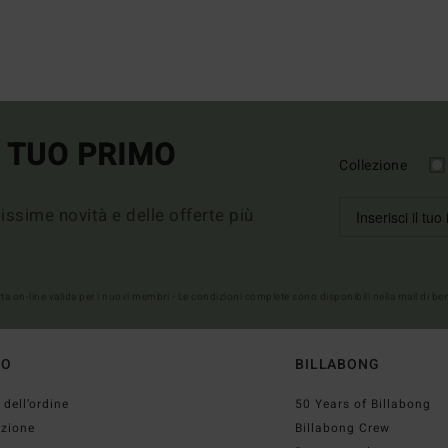
L TUO PRIMO
Collezione
imissime novità e delle offerte più
erta on-line valida per i nuovi membri - Le condizioni complete sono disponibili nella mail di b
TO
BILLABONG
 dell’ordine
50 Years of Billabong
izione
Billabong Crew