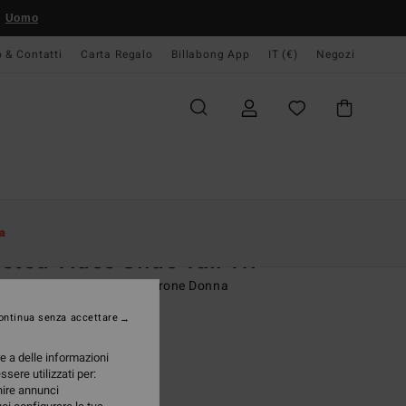
Uomo
o & Contatti
Carta Regalo
Billabong App
IT (€)
Negozi
Donna
Swim
Bikinis Tops
a
sted Tides Slide Tall Tri
seno bikini triangolare Marrone Donna
ontinua senza accettare
(4 Recensioni)
ONUS
re a delle informazioni
95 €
ssere utilizzati per:
rnire annunci