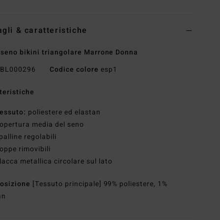
agli & caratteristiche
seno bikini triangolare Marrone Donna
BL000296
Codice colore
esp1
teristiche
essuto:
poliestere ed elastan
opertura media del seno
palline regolabili
oppe rimovibili
lacca metallica circolare sul lato
osizione
[Tessuto principale] 99% poliestere, 1%
an