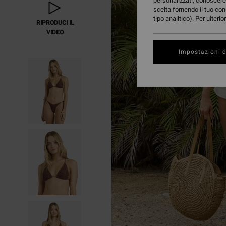
personalizzati, conoscere 
scelta fornendo il tuo con
tipo analitico). Per ulteri
RIPRODUCI IL
VIDEO
Impostazioni d