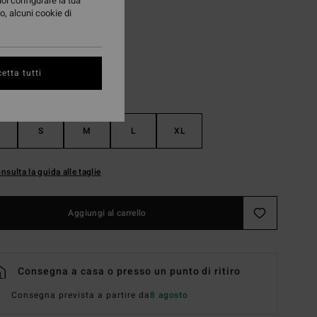
uoi configurare la tua
o, alcuni cookie di
Esspresso
i
etta tutti
S
M
L
XL
nsulta la guida alle taglie
Aggiungi al carrello
Consegna a casa o presso un punto di ritiro
Consegna prevista a partire da
8 agosto