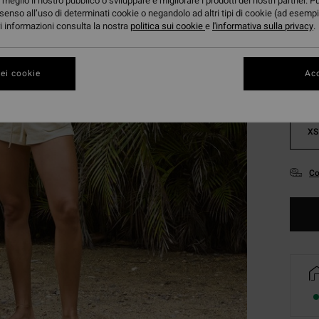
meglio il nostro pubblico o sviluppare e migliorare i prodotti dei nostri partner. P
senso all’uso di determinati cookie o negandolo ad altri tipi di cookie (ad esempi
Color
ori informazioni consulta la nostra
politica sui cookie
e
l'informativa sulla privacy
.
ei cookie
Acc
XS
Co