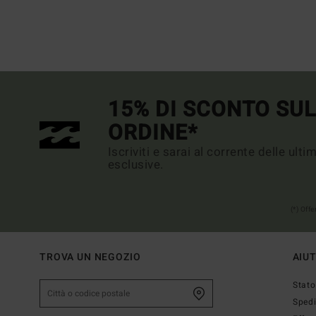
15% DI SCONTO SU
ORDINE*
Iscriviti e sarai al corrente delle ult
esclusive.
(*) Off
TROVA UN NEGOZIO
AIU
Stato
Sped