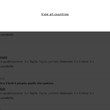
View all countries
ançais
o qualità-prezzo
: 4
Materiale
: 5
Colore
: 5
/5
/5
/5
o prodotto
ançais
o qualità-prezzo
: 4
Taglia
: Taglia perfetta
Materiale
: 5
Colore
: 5
/5
/5
/5
o prodotto
2026
tta e il look è proprio quello che speravo.
glish
o qualità-prezzo
: 5
Taglia
: Taglia perfetta
Materiale
: 5
Colore
: 5
/5
/5
/5
o prodotto