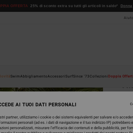
PPIA OFFERTA
25% di sconto extra su tutti gli articoli in saldo*
Donna
Aiut
Home
Novità
Swim
Abbigliamento
Accessori
Surf
Since '73
Collezioni
Doppia Offert
Twi
Reggi
CEDE AI TUOI DATI PERSONALI
5.0
C
ECO-B
stri partner, utilizziamo i cookie o dei sistemi equivalenti per salvare e/o accede
49,
nformazioni personali (ad es. i dati di navigazione e il tuo indirizzo IP) potrebbero e
azioni personalizzati, misurare l’efficacia dei contenuti e della pubblicità, per fo