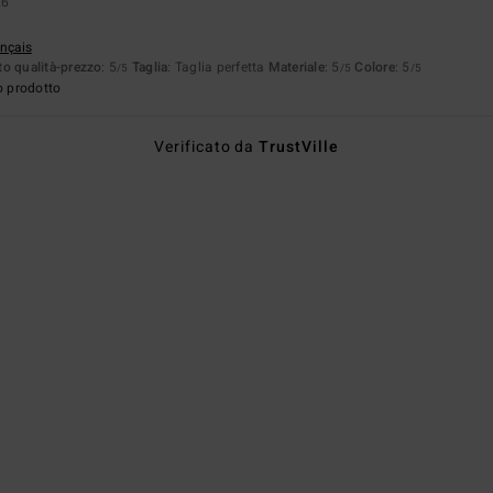
26
ançais
o qualità-prezzo
: 5
Taglia
: Taglia perfetta
Materiale
: 5
Colore
: 5
/5
/5
/5
o prodotto
Verificato da
TrustVille