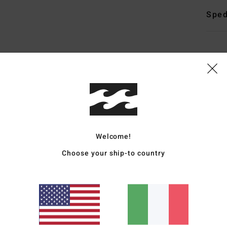
Sped
Punteggio medio
5.0
/5
Welcome!
Choose your ship-to country
basato su
4 recensioni verificate
dal maggio 2026
Il 100% dei nostri clienti consiglia questo prodotto
pporto qualità-prezzo
Taglia
Material
4.5
5.0
Troppo piccolo
Troppo grande