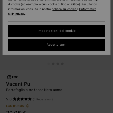
di cookie (ad esempio, alcuni cookie di tipo analitico). Per ulteriori
informazioni consulta la nostra
politica sui cookie
e
l'informativa
sulla privacy
.
Impostazioni dei cookie
Accetta tutti
ECO
Vacant Pu
Portafoglio a tre facce Nero uomo
5.0
(4 Recensioni)
ECO-BONUS