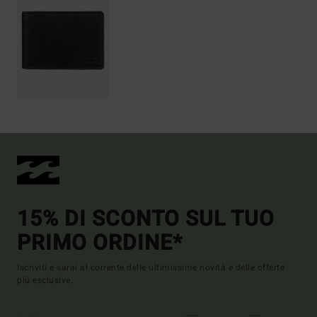
15% DI SCONTO SUL TUO
PRIMO ORDINE*
Iscriviti e sarai al corrente delle ultimissime novità e delle offerte
più esclusive.