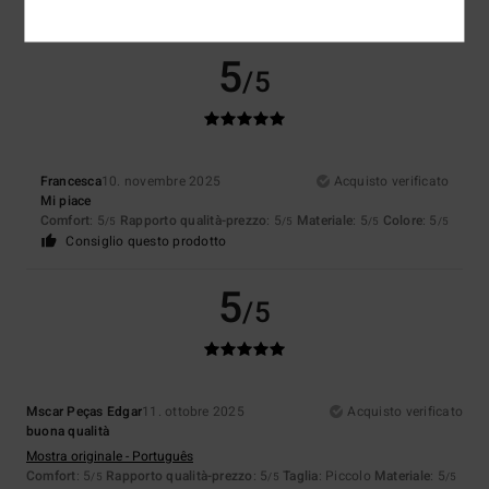
Consiglio questo prodotto
5
/5
Francesca
10. novembre 2025
Acquisto verificato
Mi piace
Comfort
: 5
Rapporto qualità-prezzo
: 5
Materiale
: 5
Colore
: 5
/5
/5
/5
/5
Consiglio questo prodotto
5
/5
Mscar Peças Edgar
11. ottobre 2025
Acquisto verificato
buona qualità
Mostra originale - Português
Comfort
: 5
Rapporto qualità-prezzo
: 5
Taglia
: Piccolo
Materiale
: 5
/5
/5
/5