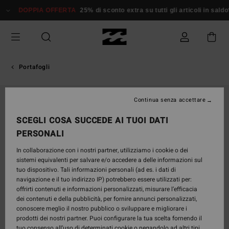
Salta
DOPPIA OFFERTA
25% di sconto extra su tutti gli articoli in saldo*
alle
informazioni
sul
prodotto
Portafogli
Continua senza accettare
SCEGLI COSA SUCCEDE AI TUOI DATI
PERSONALI
In collaborazione con i nostri partner, utilizziamo i cookie o dei
sistemi equivalenti per salvare e/o accedere a delle informazioni sul
tuo dispositivo. Tali informazioni personali (ad es. i dati di
navigazione e il tuo indirizzo IP) potrebbero essere utilizzati per:
offrirti contenuti e informazioni personalizzati, misurare l’efficacia
dei contenuti e della pubblicità, per fornire annunci personalizzati,
conoscere meglio il nostro pubblico o sviluppare e migliorare i
prodotti dei nostri partner. Puoi configurare la tua scelta fornendo il
tuo consenso all’uso di determinati cookie o negandolo ad altri tipi