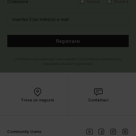
Collezione
Uomo
Donna
Registrarsi
(*) Offerta on-line valida per i nuovi membri - Le condizioni complete sono
disponibili nella mail di benvenuto
Trova un negozio
Contattaci
Community Uomo