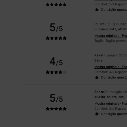
Comfort
: 5
Rapport
/5
Consiglio quest
5
Stuart
8. giugno 202
/5
Buona qualità, ottima
Mostra originale - En
Taglia
: Taglia perfet
Kevin
7. giugno 202
4
/5
Bene
Mostra originale - En
Comfort
: 4
Rapport
/5
Consiglio quest
Andre
28. maggio 2
5
/5
qualità, colore, ecc.
Mostra originale - Fr
Comfort
: 5
Rapport
/5
Consiglio quest