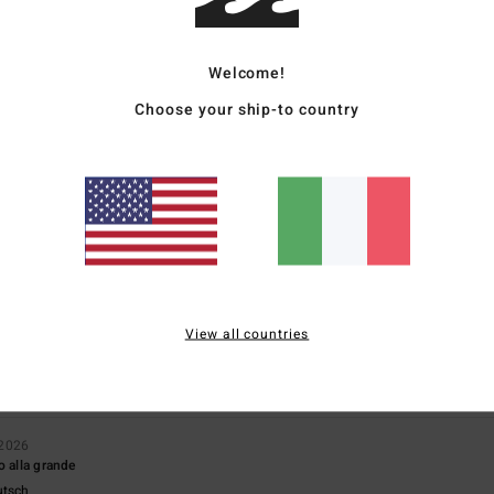
4.8
/5
Welcome!
basato su
8 recensioni verificate
dal aprile 2026
Choose your ship-to country
Il 75% dei nostri clienti consiglia questo prodotto
pporto qualità-prezzo
Taglia
Material
4.6
4.7
Troppo piccolo
Troppo grande
io 2026
View all countries
ançais
o qualità-prezzo
: 5
Taglia
: Taglia perfetta
Materiale
: 5
Colore
: 5
/5
/5
/5
o prodotto
 2026
o alla grande
utsch