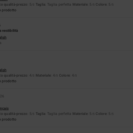
o qualità-prezzo
: 5
Taglia
: Taglia perfetta
Materiale
: 5
Colore
: 5
/5
/5
/5
o prodotto
6
 vestibilità
glish
ta
6
glish
o qualità-prezzo
: 4
Materiale
: 4
Colore
: 4
/5
/5
/5
o prodotto
026
ançais
o qualità-prezzo
: 5
Taglia
: Taglia perfetta
Materiale
: 5
Colore
: 5
/5
/5
/5
o prodotto