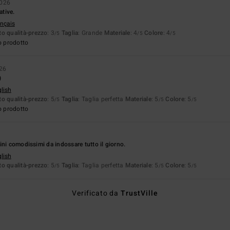
2026
ative.
ançais
o qualità-prezzo
: 3
Taglia
: Grande
Materiale
: 4
Colore
: 4
/5
/5
/5
o prodotto
026
)
glish
o qualità-prezzo
: 5
Taglia
: Taglia perfetta
Materiale
: 5
Colore
: 5
/5
/5
/5
o prodotto
ini comodissimi da indossare tutto il giorno.
glish
o qualità-prezzo
: 5
Taglia
: Taglia perfetta
Materiale
: 5
Colore
: 5
/5
/5
/5
Verificato da
TrustVille