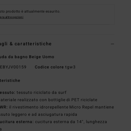
to prodotto è attualmente esaurito.
ra altre opzioni
agli & caratteristiche
uda da bagno Beige Uomo
EBYJV00159
Codice colore
tgw3
teristiche
essuto:
tessuto riciclato da surf
ateriale realizzato con bottiglie di PET riciclate
WR:
il rivestimento idrorepellente Micro Repel mantiene
essuto leggero e ad asciugatura rapida
ucitura esterna:
cucitura esterna da 14", lunghezza
a