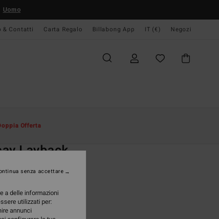
Uomo
o & Contatti
Carta Regalo
Billabong App
IT (€)
Negozi
Uomo
Board Short
Short Da Bagno
Doppia Offerta
O
cay Layback
da da bagno Beige Uomo
ontinua senza accettare
(8 Recensioni)
re a delle informazioni
ONUS
ssere utilizzati per:
95 €
rnire annunci