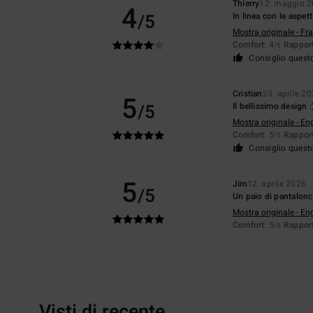
Thierry
12. maggio 
4
/5
In linea con le aspett
Mostra originale - Fr
Comfort
: 4
Rapport
/5
Consiglio quest
Cristian
23. aprile 2
5
/5
Il bellissimo design :
Mostra originale - En
Comfort
: 5
Rapport
/5
Consiglio quest
5
Jim
12. aprile 2026
/5
Un paio di pantalonc
Mostra originale - En
Comfort
: 5
Rapport
/5
Visti di recente