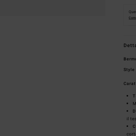
Ques
Comp
Dett
Berm
Style
Carat
T
M
D
il t
C
cort