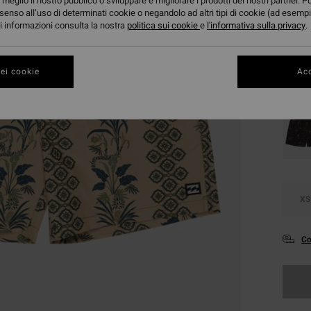
meglio il nostro pubblico o sviluppare e migliorare i prodotti dei nostri partner. P
senso all’uso di determinati cookie o negandolo ad altri tipi di cookie (ad esempi
ori informazioni consulta la nostra
politica sui cookie
e
l'informativa sulla privacy
.
Color
ei cookie
Acc
XS
Co