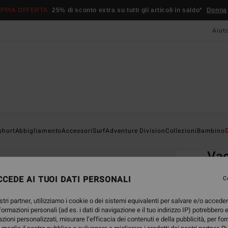
PPIA OFFERTA
25% di sconto extra su tutti gli articoli in saldo*
Donna
Aiut
Home
short
Abbigliamento
Accessori
Surf
Adventure Division
Collezioni
Bambino
EC
Va
Bermu
CEDE AI TUOI DATI PERSONALI
C
4.8
stri partner, utilizziamo i cookie o dei sistemi equivalenti per salvare e/o accede
ECO-B
nformazioni personali (ad es. i dati di navigazione e il tuo indirizzo IP) potrebbero e
45,
azioni personalizzati, misurare l’efficacia dei contenuti e della pubblicità, per fo