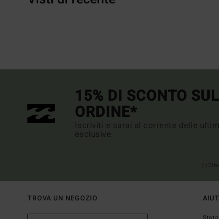
15% DI SCONTO SU
ORDINE*
Iscriviti e sarai al corrente delle ult
esclusive.
(*) Off
TROVA UN NEGOZIO
AIU
Stato