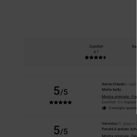
Comfort
Ra
4.7
Annie-Claude
3. lugl
5
/5
Molto bello
Mostra originale - Fr
Comfort
: 5
Rapport
/5
Consiglio quest
Veronica
25. giugno
5
/5
Perché è andato tutt
Mostra originale - De