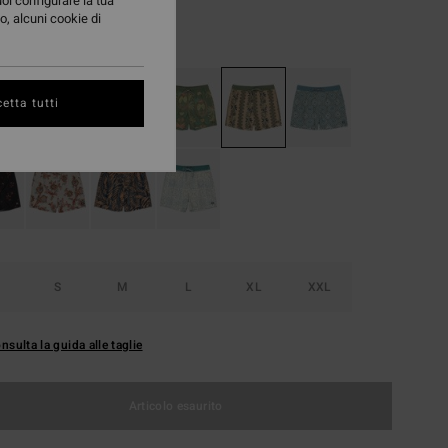
uoi configurare la tua
o, alcuni cookie di
Castel Rock
i
etta tutti
S
M
L
XL
XXL
nsulta la guida alle taglie
Articolo esaurito