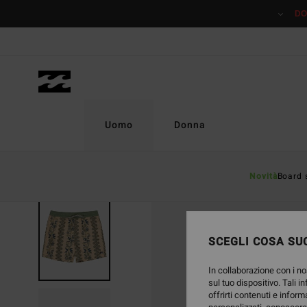
Salta
DO
alle
informazioni
sul
prodotto
Uomo
Donna
Novità
Board 
SCEGLI COSA SUC
In collaborazione con i no
sul tuo dispositivo. Tali i
offrirti contenuti e inform