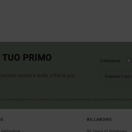
L TUO PRIMO
Collezione
imissime novità e delle offerte più
erta on-line valida per i nuovi membri - Le condizioni complete sono disponibili nella mail di b
TO
BILLABONG
 dell’ordine
50 Years of Billabong