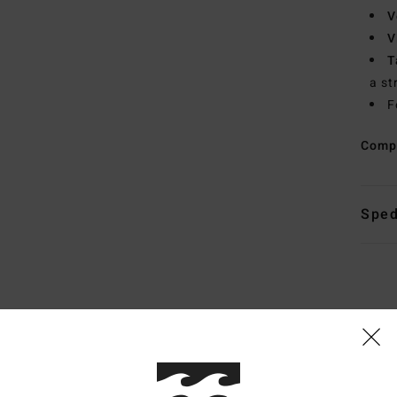
V
V
T
a st
F
Comp
Sped
Punteggio medio