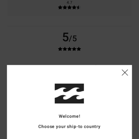
4.7
5
/5
Annie-Claude
3. luglio 2026
Acquisto verificato
Molto bello
Mostra originale - Français
Comfort
: 5
Rapporto qualità-prezzo
: 5
Taglia
: Taglia perfetta
/5
/5
Materiale
: 5
Colore
: 5
/5
/5
Consiglio questo prodotto
5
/5
Welcome!
Choose your ship-to country