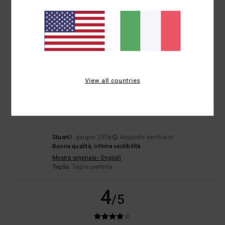
Veronica
25. giugno 2026
Acquisto verificato
Perché è andato tutto alla grande
Mostra originale - Deutsch
Comfort
: 5
Rapporto qualità-prezzo
: 5
Taglia
: Taglia perfetta
/5
/5
Materiale
: 5
Colore
: 5
/5
/5
Consiglio questo prodotto
5
View all countries
/5
Stuart
8. giugno 2026
Acquisto verificato
Buona qualità, ottima vestibilità
Mostra originale - English
Taglia
: Taglia perfetta
4
/5