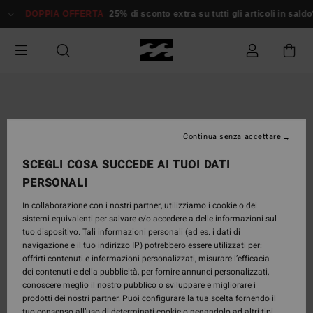
Salta
DOPPIA OFFERTA
25% di sconto extra su tutti gli articoli in sald
alle
informazioni
sul
prodotto
Continua senza accettare
SCEGLI COSA SUCCEDE AI TUOI DATI
PERSONALI
In collaborazione con i nostri partner, utilizziamo i cookie o dei
sistemi equivalenti per salvare e/o accedere a delle informazioni sul
tuo dispositivo. Tali informazioni personali (ad es. i dati di
navigazione e il tuo indirizzo IP) potrebbero essere utilizzati per:
offrirti contenuti e informazioni personalizzati, misurare l’efficacia
dei contenuti e della pubblicità, per fornire annunci personalizzati,
conoscere meglio il nostro pubblico o sviluppare e migliorare i
prodotti dei nostri partner. Puoi configurare la tua scelta fornendo il
tuo consenso all’uso di determinati cookie o negandolo ad altri tipi