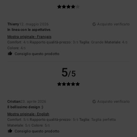
Thierry
12. maggio 2026
Acquisto verificato
In linea con le aspettative.
Mostra originale - Français
Comfort
: 4
Rapporto qualità-prezzo
: 3
Taglia
: Grande
Materiale
: 4
/5
/5
/5
Colore
: 4
/5
Consiglio questo prodotto
5
/5
Cristian
23. aprile 2026
Acquisto verificato
Il bellissimo design :)
Mostra originale - English
Comfort
: 5
Rapporto qualità-prezzo
: 5
Taglia
: Taglia perfetta
/5
/5
Materiale
: 5
Colore
: 5
/5
/5
Consiglio questo prodotto