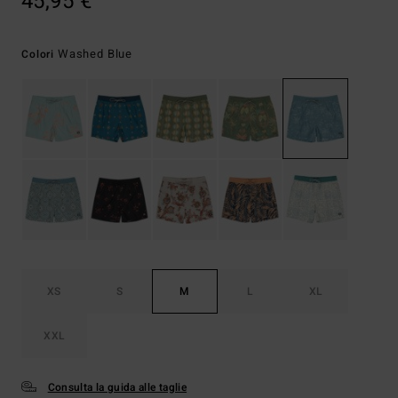
45,95 €
Washed Blue
Colori
XS
S
M
L
XL
XXL
Consulta la guida alle taglie