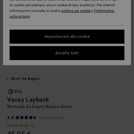
di cookie (ad esempio, alcuni cookie di tipo analitico). Per ulteriori
informazioni consulta la nostra
politica sui cookie
e
l'informativa
sulla privacy
.
Impostazioni dei cookie
Accetta tutti
Short Da Bagno
ECO
Vacay Layback
Bermuda da bagno Bianco Uomo
4.8
(8 Recensioni)
ECO-BONUS