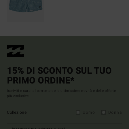
15% DI SCONTO SUL TUO
PRIMO ORDINE*
Iscriviti e sarai al corrente delle ultimissime novità e delle offerte
più esclusive.
Collezione
Uomo
Donna