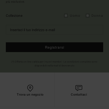
più esclusive.
Collezione
Uomo
Donna
Registrarsi
(*) Offerta on-line valida per i nuovi membri - Le condizioni complete sono
disponibili nella mail di benvenuto
Trova un negozio
Contattaci