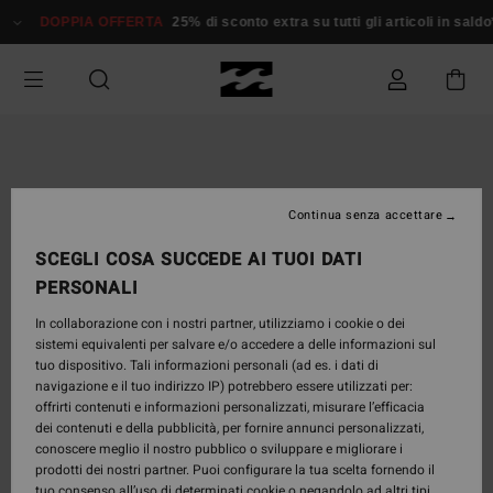
Salta
DOPPIA OFFERTA
25% di sconto extra su tutti gli articoli in saldo*
alle
informazioni
sul
prodotto
Continua senza accettare
SCEGLI COSA SUCCEDE AI TUOI DATI
PERSONALI
In collaborazione con i nostri partner, utilizziamo i cookie o dei
sistemi equivalenti per salvare e/o accedere a delle informazioni sul
tuo dispositivo. Tali informazioni personali (ad es. i dati di
navigazione e il tuo indirizzo IP) potrebbero essere utilizzati per:
offrirti contenuti e informazioni personalizzati, misurare l’efficacia
dei contenuti e della pubblicità, per fornire annunci personalizzati,
conoscere meglio il nostro pubblico o sviluppare e migliorare i
prodotti dei nostri partner. Puoi configurare la tua scelta fornendo il
tuo consenso all’uso di determinati cookie o negandolo ad altri tipi