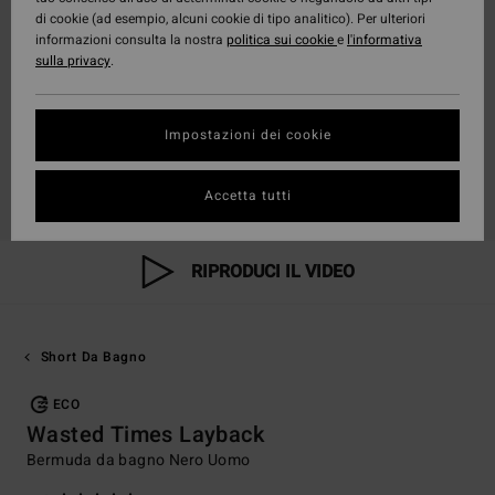
di cookie (ad esempio, alcuni cookie di tipo analitico). Per ulteriori
informazioni consulta la nostra
politica sui cookie
e
l'informativa
sulla privacy
.
Impostazioni dei cookie
Accetta tutti
RIPRODUCI IL VIDEO
Short Da Bagno
ECO
Wasted Times Layback
Bermuda da bagno Nero Uomo