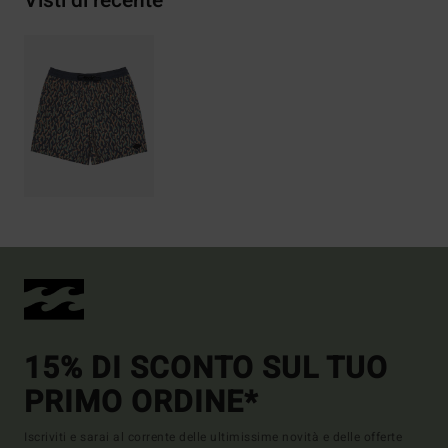
Visti di recente
15% DI SCONTO SUL TUO
PRIMO ORDINE*
Iscriviti e sarai al corrente delle ultimissime novità e delle offerte