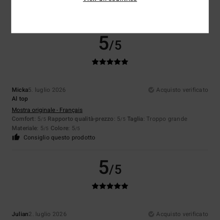
5
/5
Micka
5. luglio 2026
Acquisto verificato
Al top
Mostra originale - Français
Comfort
: 5
Rapporto qualità-prezzo
: 5
Taglia
: Troppo grande
/5
/5
Materiale
: 5
Colore
: 5
/5
/5
Consiglio questo prodotto
5
/5
Julian
2. luglio 2026
Acquisto verificato