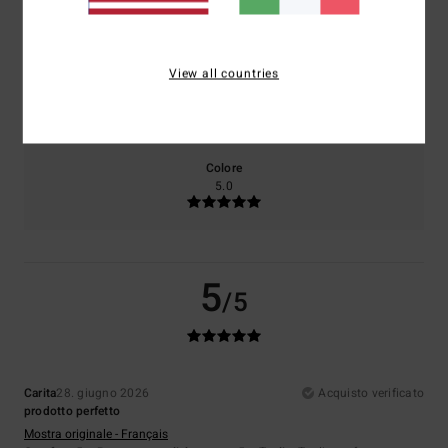
5.0
5.0
View all countries
Taglia
Materiale
5.0
Troppo piccolo
Troppo grande
Colore
5.0
5
/5
Carita
28. giugno 2026
Acquisto verificato
prodotto perfetto
Mostra originale - Français