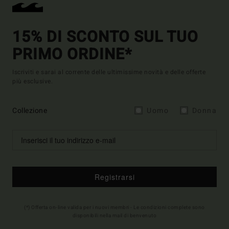
15% DI SCONTO SUL TUO
PRIMO ORDINE*
Iscriviti e sarai al corrente delle ultimissime novità e delle offerte
più esclusive.
Collezione
Uomo
Donna
Registrarsi
(*) Offerta on-line valida per i nuovi membri - Le condizioni complete sono
disponibili nella mail di benvenuto