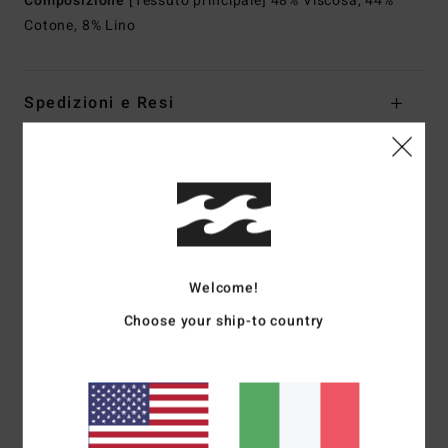
Composizione
[Tessuto principale] 48% Viscosa, 44%
Cotone, 8% Lino
Spedizioni e Resi
Recensioni dei clienti
Punteggio medio
5.0
Welcome!
/5
Choose your ship-to country
basato su
1 recensioni verificate
dal giugno 2026
Il 100% dei nostri clienti consiglia questo prodotto
Comfort
Rapporto qualità-prezzo