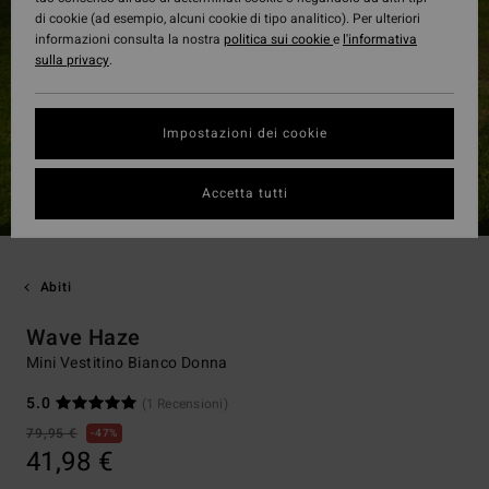
di cookie (ad esempio, alcuni cookie di tipo analitico). Per ulteriori
informazioni consulta la nostra
politica sui cookie
e
l'informativa
sulla privacy
.
Impostazioni dei cookie
Accetta tutti
Abiti
Wave Haze
Mini Vestitino Bianco Donna
5.0
(1 Recensioni)
79,95 €
47%
41,98 €