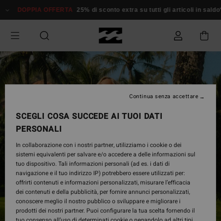
Salta
DOPPIA OFFERTA
25% di sconto extra su tutti gli articoli in saldo*
alle
informazioni
sul
prodotto
Continua senza accettare
SCEGLI COSA SUCCEDE AI TUOI DATI
PERSONALI
In collaborazione con i nostri partner, utilizziamo i cookie o dei
sistemi equivalenti per salvare e/o accedere a delle informazioni sul
tuo dispositivo. Tali informazioni personali (ad es. i dati di
navigazione e il tuo indirizzo IP) potrebbero essere utilizzati per:
offrirti contenuti e informazioni personalizzati, misurare l’efficacia
dei contenuti e della pubblicità, per fornire annunci personalizzati,
conoscere meglio il nostro pubblico o sviluppare e migliorare i
prodotti dei nostri partner. Puoi configurare la tua scelta fornendo il
tuo consenso all’uso di determinati cookie o negandolo ad altri tipi