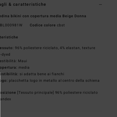
agli & caratteristiche
dina bikini con copertura media Beige Donna
BL000981W
Codice colore
cbst
teristiche
essuto:
96% poliestere riciclato, 4% elastan, texture
n-dyed
estibilità: Maui
opertura:
media
estibilità:
si adatta bene ai fianchi
ogo:
placchetta logo in metallo al centro della schiena
osizione
[Tessuto principale] 96% poliestere riciclato
pandex