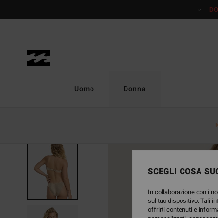
Salta
DO
alle
informazioni
sul
prodotto
Uomo
Donna
NUOVO PRODOTTO
SCEGLI COSA SUC
In collaborazione con i no
sul tuo dispositivo. Tali i
offrirti contenuti e inform