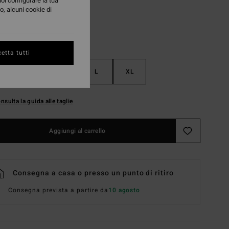
uoi configurare la tua
o, alcuni cookie di
etta tutti
S
M
L
XL
nsulta la guida alle taglie
Aggiungi al carrello
Consegna a casa o presso un punto di ritiro
Consegna prevista a partire da
10 agosto