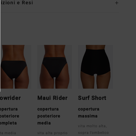
izioni e Resi
owrider
Maui Rider
Surf Short
opertura
copertura
copertura
osteriore
posteriore
massima
ompleta
media
vita molto alta,
sopra l’ombelico
ita media
vita alta proprio