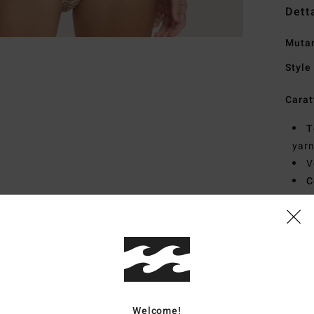
Dett
Mutan
Style
Carat
T
yar
V
C
V
L
Comp
4% s
Welcome!