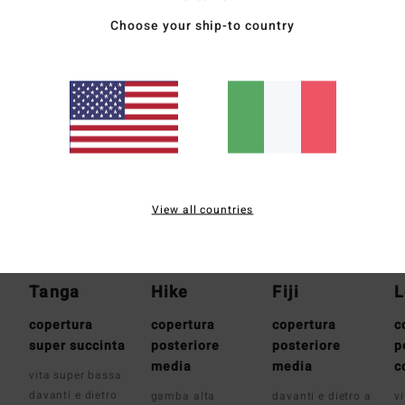
Sped
Choose your ship-to country
Tipo di copertura
View all countries
Tanga
Hike
Fiji
L
copertura
copertura
copertura
c
super succinta
posteriore
posteriore
p
media
media
c
vita super bassa
davanti e dietro
gamba alta
davanti e dietro a
v