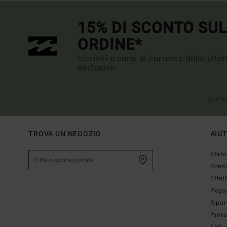
15% DI SCONTO SU
ORDINE*
Iscriviti e sarai al corrente delle ult
esclusive.
(*) Off
TROVA UN NEGOZIO
AIU
Stato
Sped
Effet
Paga
Ripar
Prote
FAQ e