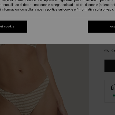
meglio il nostro pubblico o sviluppare e migliorare i prodotti dei nostri partner. P
senso all’uso di determinati cookie o negandolo ad altri tipi di cookie (ad esempi
ori informazioni consulta la nostra
politica sui cookie
e
l'informativa sulla privacy
.
ei cookie
Acc
XS
Co