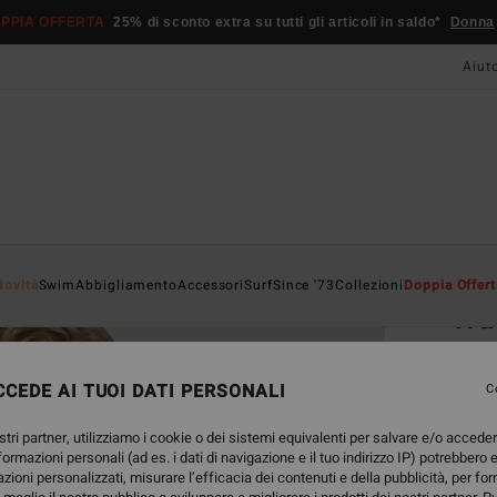
PPIA OFFERTA
25% di sconto extra su tutti gli articoli in saldo*
Donna
Aiut
Home
Novità
Swim
Abbigliamento
Accessori
Surf
Since '73
Collezioni
Doppia Offert
Wa
Mutan
CEDE AI TUOI DATI PERSONALI
C
49,
stri partner, utilizziamo i cookie o dei sistemi equivalenti per salvare e/o accede
nformazioni personali (ad es. i dati di navigazione e il tuo indirizzo IP) potrebbero e
Color
azioni personalizzati, misurare l’efficacia dei contenuti e della pubblicità, per fo