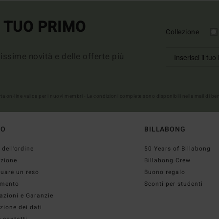
L TUO PRIMO
Collezione
imissime novità e delle offerte più
erta on-line valida per i nuovi membri - Le condizioni complete sono disponibili nella mail di b
TO
BILLABONG
 dell’ordine
50 Years of Billabong
izione
Billabong Crew
tuare un reso
Buono regalo
mento
Sconti per studenti
azioni e Garanzie
zione dei dati
 contatti