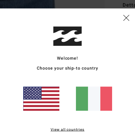
Dett
Magli
Style
Carat
T
Welcome!
v
Choose your ship-to country
M
C
E
Comp
Sped
View all countries