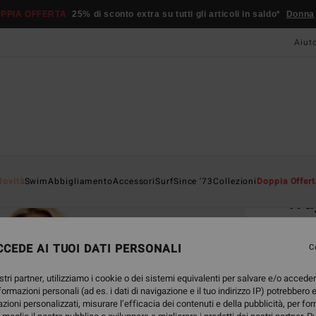
PPIA OFFERTA
25% di sconto extra su tutti gli articoli in saldo*
Donna
Aiut
Home
Novità
Swim
Abbigliamento
Accessori
Surf
Since '73
Collezioni
Doppia Offert
Wa
Magli
CEDE AI TUOI DATI PERSONALI
C
49,
stri partner, utilizziamo i cookie o dei sistemi equivalenti per salvare e/o accede
nformazioni personali (ad es. i dati di navigazione e il tuo indirizzo IP) potrebbero e
Color
azioni personalizzati, misurare l’efficacia dei contenuti e della pubblicità, per fo