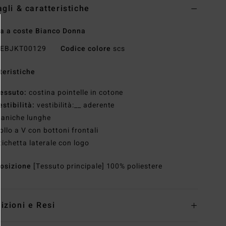
agli & caratteristiche
a a coste Bianco Donna
EBJKT00129
Codice colore
scs
teristiche
essuto:
costina pointelle in cotone
estibilità:
vestibilità:__ aderente
aniche lunghe
ollo a V con bottoni frontali
tichetta laterale con logo
osizione
[Tessuto principale] 100% poliestere
izioni e Resi