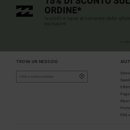
15% DI SCONTO SU
ORDINE*
Iscriviti e sarai al corrente delle ult
esclusive.
(*) Off
TROVA UN NEGOZIO
AIU
Stato
Sped
Effet
Paga
Ripar
Prote
FAQ e