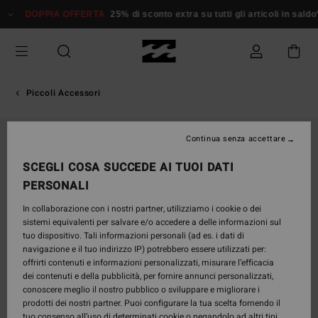
Salta
DOPPIA OFFERTA
25% di sconto extra su tutti gli articoli in saldo*
alle
informazioni
sul
prodotto
Piccoli Accessori
ESAURITE
Continua senza accettare
SCEGLI COSA SUCCEDE AI TUOI DATI
PERSONALI
In collaborazione con i nostri partner, utilizziamo i cookie o dei
sistemi equivalenti per salvare e/o accedere a delle informazioni sul
tuo dispositivo. Tali informazioni personali (ad es. i dati di
navigazione e il tuo indirizzo IP) potrebbero essere utilizzati per:
offrirti contenuti e informazioni personalizzati, misurare l’efficacia
dei contenuti e della pubblicità, per fornire annunci personalizzati,
conoscere meglio il nostro pubblico o sviluppare e migliorare i
prodotti dei nostri partner. Puoi configurare la tua scelta fornendo il
tuo consenso all’uso di determinati cookie o negandolo ad altri tipi