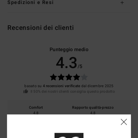
Spedizioni e Resi
Recensioni dei clienti
Punteggio medio
4.3
/5
basato su
4 recensioni verificate
dal dicembre 2025
Il 50% dei nostri clienti consiglia questo prodotto
Comfort
Rapporto qualità-prezzo
4.8
4.8
Taglia
Materiale