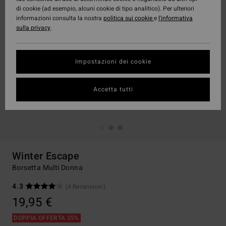
di cookie (ad esempio, alcuni cookie di tipo analitico). Per ulteriori
informazioni consulta la nostra
politica sui cookie
e
l'informativa
sulla privacy
.
Impostazioni dei cookie
Accetta tutti
Winter Escape
Borsetta Multi Donna
4.3
(4 Recensioni)
19,95 €
DOPPIA OFFERTA 25%