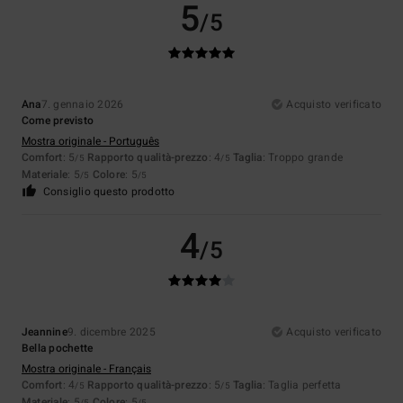
5
/5
Ana
7. gennaio 2026
Acquisto verificato
Come previsto
Mostra originale - Português
Comfort
: 5
Rapporto qualità-prezzo
: 4
Taglia
: Troppo grande
/5
/5
Materiale
: 5
Colore
: 5
/5
/5
Consiglio questo prodotto
4
/5
Jeannine
9. dicembre 2025
Acquisto verificato
Bella pochette
Mostra originale - Français
Comfort
: 4
Rapporto qualità-prezzo
: 5
Taglia
: Taglia perfetta
/5
/5
Materiale
: 5
Colore
: 5