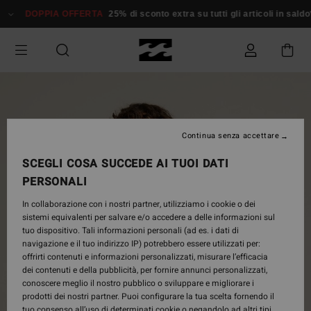
Salta
DOPPIA OFFERTA
25% di sconto extra su tutti gli articoli in saldo*
alle
informazioni
sul
prodotto
Continua senza accettare
SCEGLI COSA SUCCEDE AI TUOI DATI
PERSONALI
In collaborazione con i nostri partner, utilizziamo i cookie o dei
sistemi equivalenti per salvare e/o accedere a delle informazioni sul
tuo dispositivo. Tali informazioni personali (ad es. i dati di
navigazione e il tuo indirizzo IP) potrebbero essere utilizzati per:
offrirti contenuti e informazioni personalizzati, misurare l’efficacia
dei contenuti e della pubblicità, per fornire annunci personalizzati,
conoscere meglio il nostro pubblico o sviluppare e migliorare i
prodotti dei nostri partner. Puoi configurare la tua scelta fornendo il
tuo consenso all’uso di determinati cookie o negandolo ad altri tipi