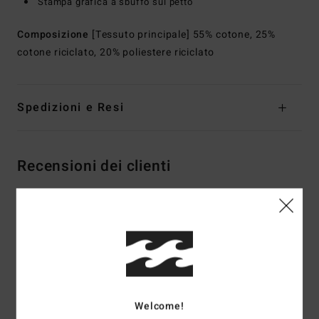
Stampa grafica a sbuffo sul petto
Composizione
[Tessuto principale] 55% cotone, 25%
cotone riciclato, 20% poliestere riciclato
Spedizioni e Resi
Recensioni dei clienti
Punteggio medio
4.5
/5
basato su
2 recensioni verificate
dal maggio 2026
Welcome!
Il 50% dei nostri clienti consiglia questo prodotto