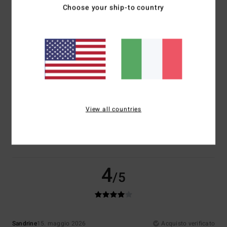
Choose your ship-to country
Comfort
Rapporto qualità-prezzo
4.5
4.0
Taglia
Materiale
5.0
Troppo piccolo
Troppo grande
View all countries
Colore
4.5
4
/5
Sandrine
15. maggio 2026
Acquisto verificato