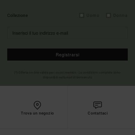
Collezione
Uomo
Donna
Registrarsi
(*) Offerta on-line valida per i nuovi membri - Le condizioni complete sono
disponibili nella mail di benvenuto
Trova un negozio
Contattaci