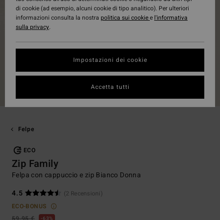
di cookie (ad esempio, alcuni cookie di tipo analitico). Per ulteriori
informazioni consulta la nostra
politica sui cookie
e
l'informativa
sulla privacy
.
Impostazioni dei cookie
Accetta tutti
Felpe
ECO
Zip Family
Felpa con cappuccio e zip Bianco Donna
4.5
(2 Recensioni)
ECO-BONUS
59,95 €
63%