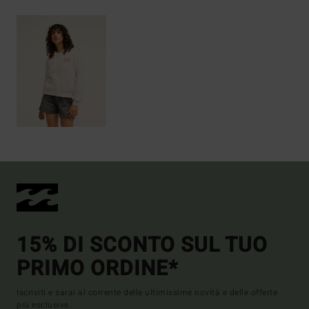
15% DI SCONTO SUL TUO
PRIMO ORDINE*
Iscriviti e sarai al corrente delle ultimissime novità e delle offerte
più esclusive.