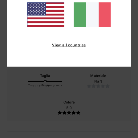
5.0
/5
basato su
1 recensioni verificate
dal maggio 2026
Il 0% dei nostri clienti consiglia questo prodotto
View all countries
Comfort
Rapporto qualità-prezzo
5.0
5.0
Taglia
Materiale
NaN
Troppo piccolo
Troppo grande
Colore
5.0