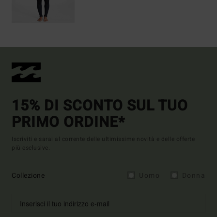
15% DI SCONTO SUL TUO
PRIMO ORDINE*
Iscriviti e sarai al corrente delle ultimissime novità e delle offerte
più esclusive.
Collezione
Uomo
Donna