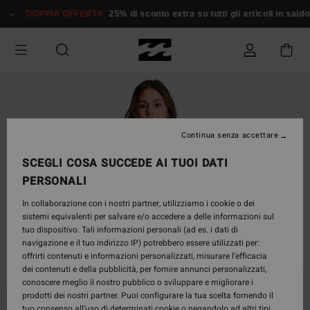
Salta
DOPPIA OFFERTA
25% di sconto extra su tutti gli articoli in saldo*
alle
informazioni
sul
prodotto
Continua senza accettare
SCEGLI COSA SUCCEDE AI TUOI DATI
PERSONALI
In collaborazione con i nostri partner, utilizziamo i cookie o dei
sistemi equivalenti per salvare e/o accedere a delle informazioni sul
tuo dispositivo. Tali informazioni personali (ad es. i dati di
navigazione e il tuo indirizzo IP) potrebbero essere utilizzati per:
offrirti contenuti e informazioni personalizzati, misurare l’efficacia
dei contenuti e della pubblicità, per fornire annunci personalizzati,
conoscere meglio il nostro pubblico o sviluppare e migliorare i
prodotti dei nostri partner. Puoi configurare la tua scelta fornendo il
tuo consenso all’uso di determinati cookie o negandolo ad altri tipi