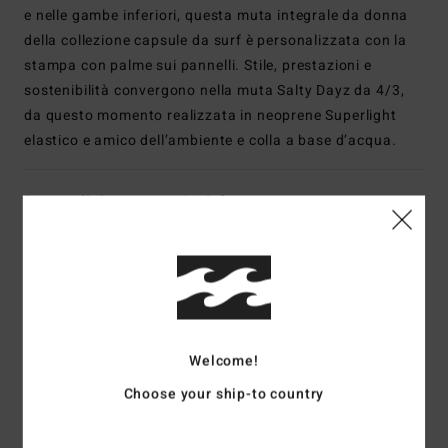
e nelle gambe inferiori, questa muta integrale da donna
della collezione capsule da surf è personalizzata con la
stampa con palme sui pannelli. Stile, prestazioni e
sostenibilità convergono nella muta Salty Dayz da 4/3,
da questo momento realizzata in neoprene Superlight
elastico e amico dell’ambiente e colla a base d’acqua.
Dettagli & caratteristiche
Spedizioni e Resi
Recensioni dei clienti
Welcome!
Choose your ship-to country
Punteggio medio