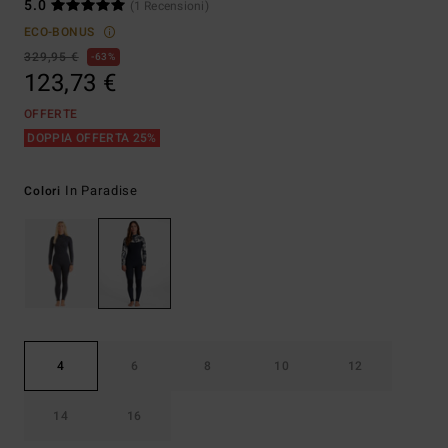
5.0
(1 Recensioni)
ECO-BONUS
329,95 €
63%
123,73 €
OFFERTE
DOPPIA OFFERTA 25%
In Paradise
Colori
4
6
8
10
12
14
16