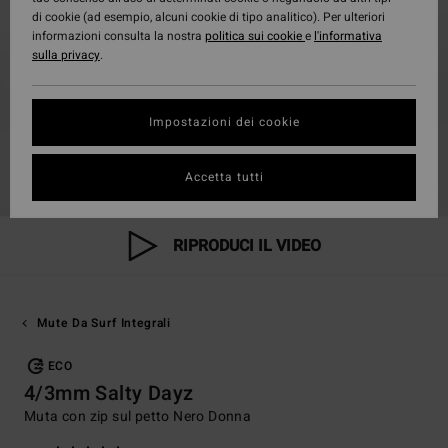
di cookie (ad esempio, alcuni cookie di tipo analitico). Per ulteriori
informazioni consulta la nostra
politica sui cookie
e
l'informativa
sulla privacy
.
Impostazioni dei cookie
Accetta tutti
RIPRODUCI IL VIDEO
Mute Da Surf Integrali
ECO
4/3mm Salty Dayz
Muta con zip sul petto Nero Donna