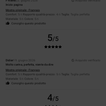
F-Reine
23. giugno 2026
Acquisto verificato
Inizio pagina
Mostra originale - Français
Comfort
: 5
Rapporto qualità-prezzo
: 4
Taglia
: Taglia perfetta
/5
/5
Materiale
: 5
Colore
: 5
/5
/5
Consiglio questo prodotto
5
/5
Didier
19. giugno 2026
Acquisto verificato
Molto carina, perfetta, niente da dire
Mostra originale - Français
Comfort
: 5
Rapporto qualità-prezzo
: 5
Taglia
: Taglia perfetta
/5
/5
Materiale
: 5
Colore
: 5
/5
/5
Consiglio questo prodotto
4
/5