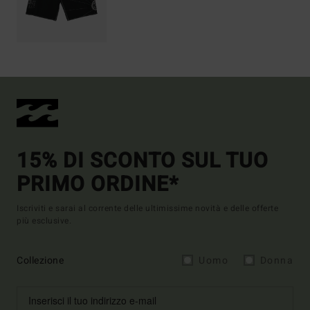
15% DI SCONTO SUL TUO
PRIMO ORDINE*
Iscriviti e sarai al corrente delle ultimissime novità e delle offerte
più esclusive.
Collezione
Uomo
Donna