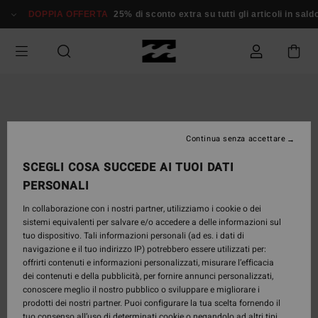
Salta
DOPPIA OFFERTA
25% di sconto extra su tutti gli articoli in sald
alle
informazioni
sul
prodotto
Continua senza accettare
SCEGLI COSA SUCCEDE AI TUOI DATI
PERSONALI
In collaborazione con i nostri partner, utilizziamo i cookie o dei
sistemi equivalenti per salvare e/o accedere a delle informazioni sul
tuo dispositivo. Tali informazioni personali (ad es. i dati di
navigazione e il tuo indirizzo IP) potrebbero essere utilizzati per:
offrirti contenuti e informazioni personalizzati, misurare l’efficacia
dei contenuti e della pubblicità, per fornire annunci personalizzati,
conoscere meglio il nostro pubblico o sviluppare e migliorare i
prodotti dei nostri partner. Puoi configurare la tua scelta fornendo il
tuo consenso all’uso di determinati cookie o negandolo ad altri tipi