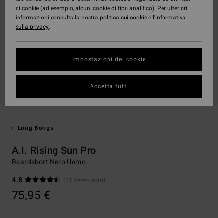
di cookie (ad esempio, alcuni cookie di tipo analitico). Per ulteriori
informazioni consulta la nostra
politica sui cookie
e
l'informativa
sulla privacy
.
Impostazioni dei cookie
Accetta tutti
Long Bongs
A.I. Rising Sun Pro
Boardshort Nero Uomo
4.8
(11 Recensioni)
75,95 €