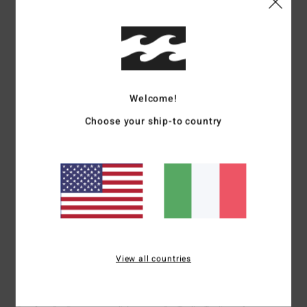
Consiglio questo prodotto
5
/5
Welcome!
Aline
5. luglio 2026
Acquisto verificato
Choose your ship-to country
Una bella scoperta
Mostra originale - Français
Comfort
: 5
Rapporto qualità-prezzo
: 5
Taglia
: Taglia perfetta
/5
/5
Materiale
: 5
Colore
: 5
/5
/5
Consiglio questo prodotto
5
/5
View all countries
Jean luc
5. luglio 2026
Acquisto verificato
Perché fare prodotti di qualità e originali