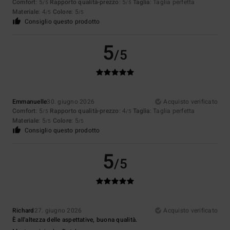
Comfort
: 5
Rapporto qualità-prezzo
: 5
Taglia
: Taglia perfetta
/5
/5
Materiale
: 4
Colore
: 5
/5
/5
Consiglio questo prodotto
5
/5
Emmanuelle
30. giugno 2026
Acquisto verificato
Comfort
: 5
Rapporto qualità-prezzo
: 4
Taglia
: Taglia perfetta
/5
/5
Materiale
: 5
Colore
: 5
/5
/5
Consiglio questo prodotto
5
/5
Richard
27. giugno 2026
Acquisto verificato
È all'altezza delle aspettative, buona qualità.