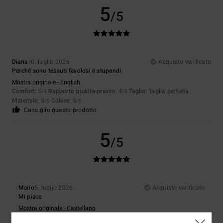
5
/5
Diana
10. luglio 2026
Acquisto verificato
Perché sono tessuti favolosi e stupendi
Mostra originale - English
Comfort
: 5
Rapporto qualità-prezzo
: 4
Taglia
: Taglia perfetta
/5
/5
Materiale
: 5
Colore
: 5
/5
/5
Consiglio questo prodotto
5
/5
Mario
5. luglio 2026
Acquisto verificato
Mi piace
Mostra originale - Castellano
Comfort
: 5
Rapporto qualità-prezzo
: 4
Materiale
: 5
Colore
: 5
/5
/5
/5
/5