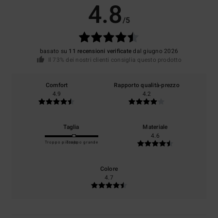
4.8
/5
basato su
11 recensioni verificate
dal giugno 2026
Il 73% dei nostri clienti consiglia questo prodotto
Comfort
Rapporto qualità-prezzo
4.9
4.2
Taglia
Materiale
4.6
Troppo piccolo
Troppo grande
Colore
4.7