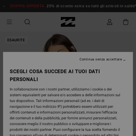
Salta
DOPPIA OFFERTA
25% di sconto extra su tutti gli articoli in saldo*
alle
informazioni
sul
prodotto
ESAURITE
Continua senza accettare
SCEGLI COSA SUCCEDE AI TUOI DATI
PERSONALI
In collaborazione con i nostri partner, utilizziamo i cookie o dei
sistemi equivalenti per salvare e/o accedere a delle informazioni sul
tuo dispositivo. Tali informazioni personali (ad es. i dati di
navigazione e il tuo indirizzo IP) potrebbero essere utilizzati per:
offrirti contenuti e informazioni personalizzati, misurare l’efficacia
dei contenuti e della pubblicità, per fornire annunci personalizzati,
conoscere meglio il nostro pubblico o sviluppare e migliorare i
prodotti dei nostri partner. Puoi configurare la tua scelta fornendo il
tuo consenso all’uso di determinati cookie o negandolo ad altri tipi