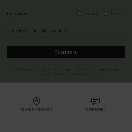
Collezione
Uomo
Donna
Registrarsi
(*) Offerta on-line valida per i nuovi membri - Le condizioni complete sono
disponibili nella mail di benvenuto
Trova un negozio
Contattaci