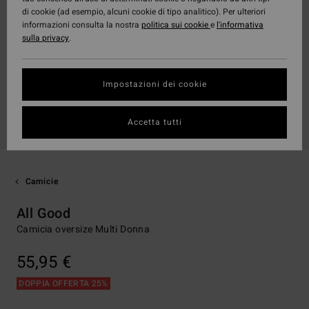
di cookie (ad esempio, alcuni cookie di tipo analitico). Per ulteriori
informazioni consulta la nostra
politica sui cookie
e
l'informativa
sulla privacy
.
Impostazioni dei cookie
Accetta tutti
Camicie
All Good
Camicia oversize Multi Donna
55,95 €
DOPPIA OFFERTA 25%