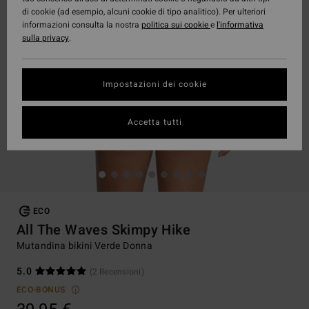
di cookie (ad esempio, alcuni cookie di tipo analitico). Per ulteriori
informazioni consulta la nostra
politica sui cookie
e
l'informativa
sulla privacy
.
Impostazioni dei cookie
Accetta tutti
ECO
All The Waves Skimpy Hike
Mutandina bikini Verde Donna
5.0
(2 Recensioni)
ECO-BONUS