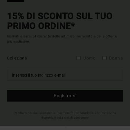
15% DI SCONTO SUL TUO
PRIMO ORDINE*
Iscriviti e sarai al corrente delle ultimissime novità e delle offerte
più esclusive.
Collezione
Uomo
Donna
Registrarsi
(*) Offerta on-line valida per i nuovi membri - Le condizioni complete sono
disponibili nella mail di benvenuto