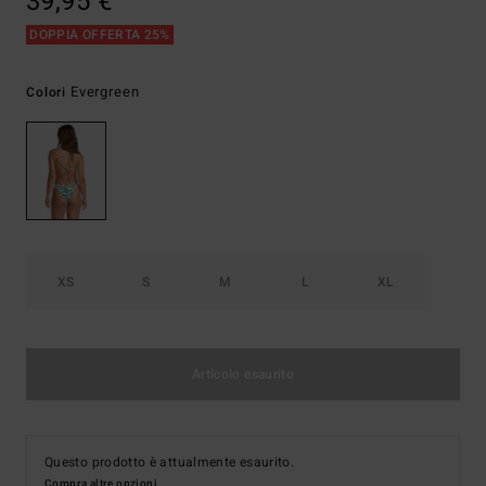
39,95 €
DOPPIA OFFERTA 25%
Evergreen
Colori
XS
S
M
L
XL
Articolo esaurito
Questo prodotto è attualmente esaurito.
Compra altre opzioni