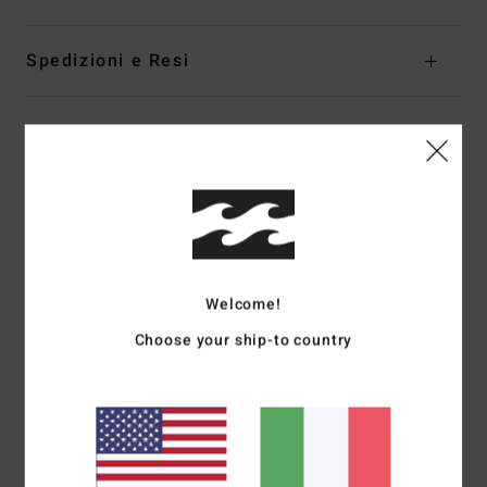
Spedizioni e Resi
Recensioni dei clienti
Punteggio medio
5.0
/5
Welcome!
Choose your ship-to country
basato su
2 recensioni verificate
dal febbraio 2026
Il 50% dei nostri clienti consiglia questo prodotto
Comfort
Rapporto qualità-prezzo
5.0
4.0