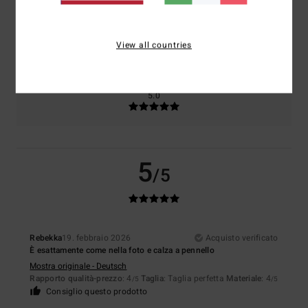
Taglia
Materiale
4.5
View all countries
Troppo piccolo
Troppo grande
Colore
5.0
5
/5
Rebekka
19. febbraio 2026
Acquisto verificato
È esattamente come nella foto e calza a pennello
Mostra originale - Deutsch
Rapporto qualità-prezzo
: 4
Taglia
: Taglia perfetta
Materiale
: 4
/5
/5
Consiglio questo prodotto