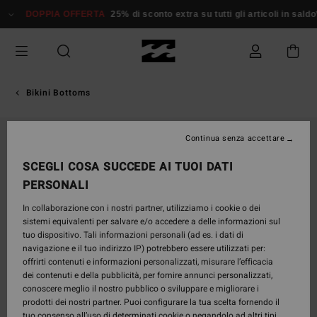
Salta
DOPPIA OFFERTA
25% di sconto extra su tutti gli articoli in saldo*
alle
informazioni
sul
prodotto
Bikini Bottoms
ESAURITE
Continua senza accettare
SCEGLI COSA SUCCEDE AI TUOI DATI
PERSONALI
In collaborazione con i nostri partner, utilizziamo i cookie o dei
sistemi equivalenti per salvare e/o accedere a delle informazioni sul
tuo dispositivo. Tali informazioni personali (ad es. i dati di
navigazione e il tuo indirizzo IP) potrebbero essere utilizzati per:
offrirti contenuti e informazioni personalizzati, misurare l’efficacia
dei contenuti e della pubblicità, per fornire annunci personalizzati,
conoscere meglio il nostro pubblico o sviluppare e migliorare i
prodotti dei nostri partner. Puoi configurare la tua scelta fornendo il
tuo consenso all’uso di determinati cookie o negandolo ad altri tipi