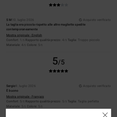
S M
10. luglio 2026
Acquisto verificato
La taglia era piccola rispetto alle altre magliette spedite
contemporaneamente
Mostra originale - English
Comfort
: 1
Rapporto qualità-prezzo
: 4
Taglia
: Troppo piccolo
/5
/5
Materiale
: 4
Colore
: 5
/5
/5
5
/5
Sergio
9. luglio 2026
Acquisto verificato
È buono
Mostra originale - Français
Comfort
: 5
Rapporto qualità-prezzo
: 5
Taglia
: Taglia perfetta
/5
/5
Materiale
: 5
Colore
: 5
/5
/5