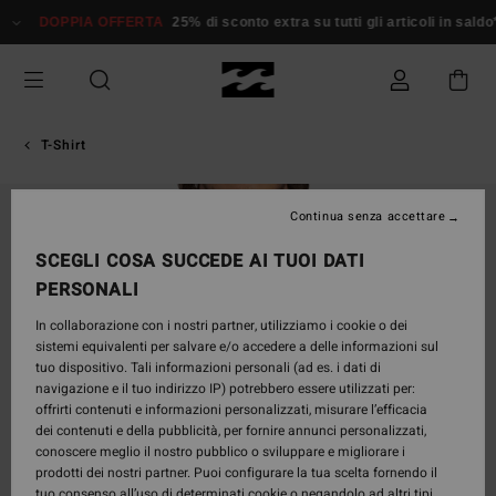
Salta
DOPPIA OFFERTA
25% di sconto extra su tutti gli articoli in saldo*
D
alle
informazioni
sul
prodotto
T-Shirt
Continua senza accettare
SCEGLI COSA SUCCEDE AI TUOI DATI
PERSONALI
In collaborazione con i nostri partner, utilizziamo i cookie o dei
sistemi equivalenti per salvare e/o accedere a delle informazioni sul
tuo dispositivo. Tali informazioni personali (ad es. i dati di
navigazione e il tuo indirizzo IP) potrebbero essere utilizzati per:
offrirti contenuti e informazioni personalizzati, misurare l’efficacia
dei contenuti e della pubblicità, per fornire annunci personalizzati,
conoscere meglio il nostro pubblico o sviluppare e migliorare i
prodotti dei nostri partner. Puoi configurare la tua scelta fornendo il
tuo consenso all’uso di determinati cookie o negandolo ad altri tipi