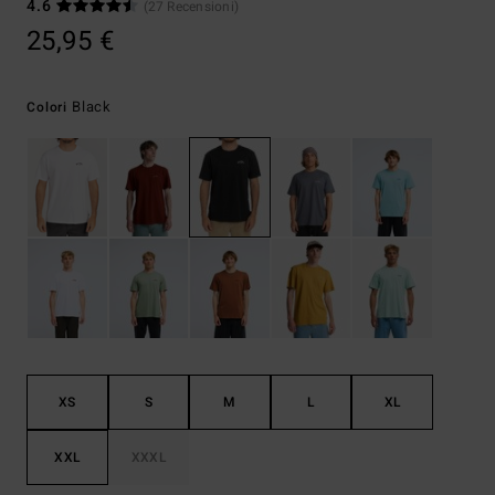
4.6
(27 Recensioni)
25,95 €
Black
Colori
XS
S
M
L
XL
XXL
XXXL