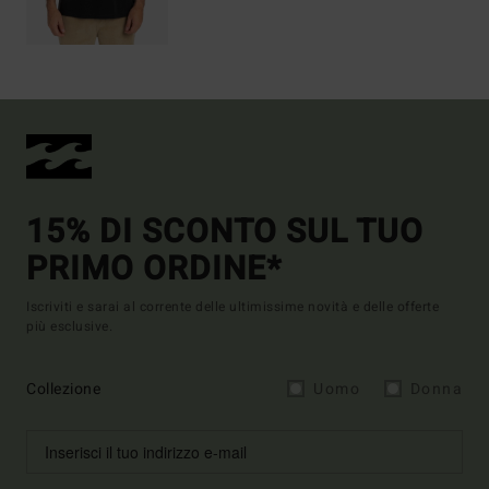
15% DI SCONTO SUL TUO
PRIMO ORDINE*
Iscriviti e sarai al corrente delle ultimissime novità e delle offerte
più esclusive.
Collezione
Uomo
Donna