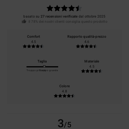
basato su
27 recensioni verificate
dal ottobre 2025
Il 78% dei nostri clienti consiglia questo prodotto
Comfort
Rapporto qualità-prezzo
4.5
4.6
Taglia
Materiale
4.5
Troppo piccolo
Troppo grande
Colore
4.8
3
/5