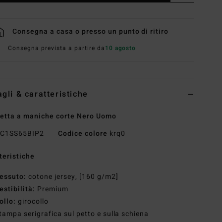
Consegna a casa o presso un punto di ritiro
Consegna prevista a partire da
10 agosto
agli & caratteristiche
etta a maniche corte Nero Uomo
C1SS65BIP2
Codice colore
krq0
teristiche
essuto:
cotone jersey, [160 g/m2]
estibilità:
Premium
ollo:
girocollo
tampa serigrafica sul petto e sulla schiena