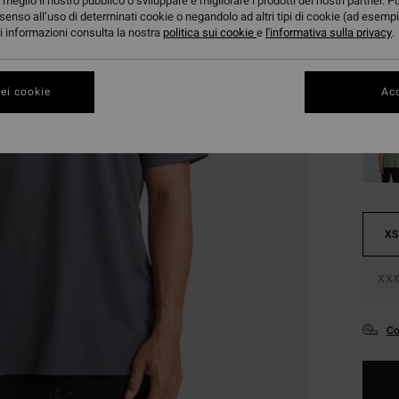
meglio il nostro pubblico o sviluppare e migliorare i prodotti dei nostri partner. P
Color
senso all’uso di determinati cookie o negandolo ad altri tipi di cookie (ad esempi
ori informazioni consulta la nostra
politica sui cookie
e
l'informativa sulla privacy
.
ei cookie
Acc
XS
XXX
Co