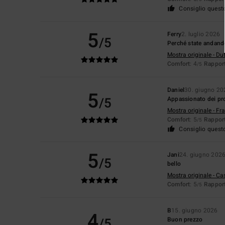
Consiglio quest
5
Ferry
2. luglio 2026
/5
Perché state andando
Mostra originale - Du
Comfort
: 4
Rapport
/5
Daniel
30. giugno 20
5
/5
Appassionato dei pro
Mostra originale - Fr
Comfort
: 5
Rapport
/5
Consiglio quest
5
Jani
24. giugno 202
/5
bello
Mostra originale - Ca
Comfort
: 5
Rapport
/5
B
15. giugno 2026
4
/5
Buon prezzo