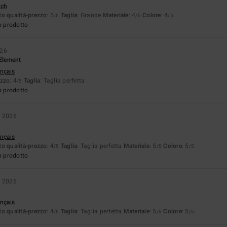
tch
o qualità-prezzo
: 5
Taglia
: Grande
Materiale
: 4
Colore
: 4
/5
/5
/5
o prodotto
026
 Element
ançais
ezzo
: 4
Taglia
: Taglia perfetta
/5
o prodotto
o 2026
ançais
o qualità-prezzo
: 4
Taglia
: Taglia perfetta
Materiale
: 5
Colore
: 5
/5
/5
/5
o prodotto
o 2026
ançais
o qualità-prezzo
: 4
Taglia
: Taglia perfetta
Materiale
: 5
Colore
: 5
/5
/5
/5