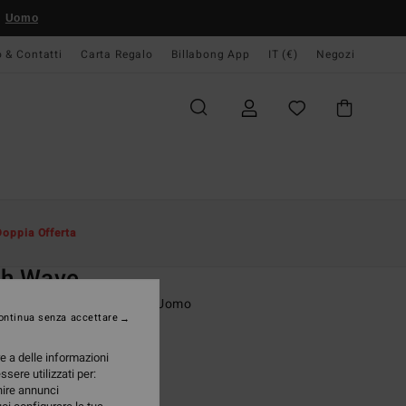
Uomo
o & Contatti
Carta Regalo
Billabong App
IT (€)
Negozi
Uomo
Abbigliamento
T-Shirt
Doppia Offerta
O
ch Wave
etta a maniche corte Nero Uomo
ontinua senza accettare
(27 Recensioni)
re a delle informazioni
95 €
ssere utilizzati per:
rnire annunci