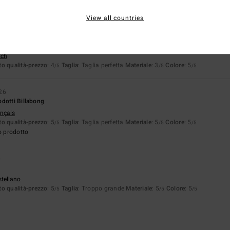
o prodotto
View all countries
 alla grande.
tch
o qualità-prezzo
: 4
Taglia
: Taglia perfetta
Materiale
: 3
Colore
: 5
/5
/5
/5
26
dotti Billabong
ançais
o qualità-prezzo
: 5
Taglia
: Taglia perfetta
Materiale
: 5
Colore
: 5
/5
/5
/5
o prodotto
6
stellano
o qualità-prezzo
: 5
Taglia
: Troppo grande
Materiale
: 5
Colore
: 5
/5
/5
/5