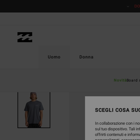
Salta
DO
alle
informazioni
sul
prodotto
Uomo
Donna
Novità
Board 
SCEGLI COSA SUC
In collaborazione con i no
sul tuo dispositivo. Tali i
offrirti contenuti e inform