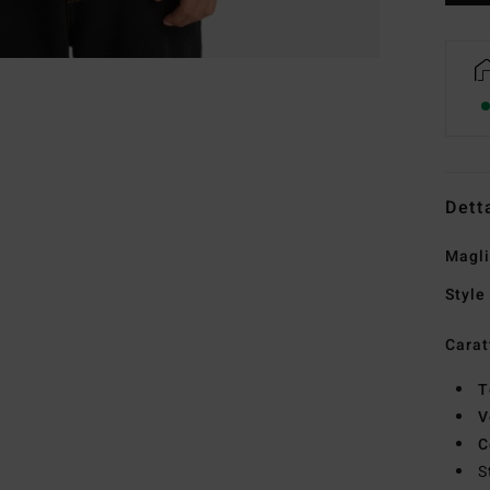
Dett
Magli
Style
Carat
T
V
C
S