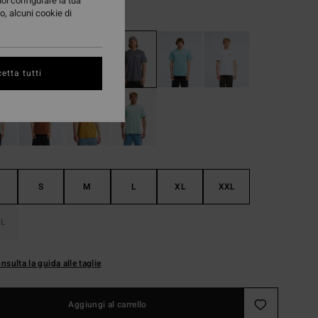
uoi configurare la tua
Ombre Blue
i
o, alcuni cookie di
etta tutti
S
M
L
XL
XXL
L
nsulta la guida alle taglie
Aggiungi al carrello