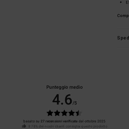
E
Comp
Sped
Punteggio medio
4.6
/5
basato su
27 recensioni verificate
dal ottobre 2025
Il 78% dei nostri clienti consiglia questo prodotto