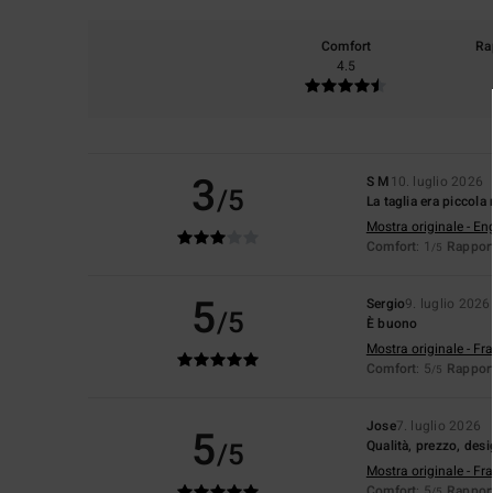
Comfort
Ra
4.5
3
S M
10. luglio 2026
/5
La taglia era piccola
Mostra originale - En
Comfort
: 1
Rapport
/5
5
Sergio
9. luglio 2026
/5
È buono
Mostra originale - Fr
Comfort
: 5
Rapport
/5
Jose
7. luglio 2026
5
/5
Qualità, prezzo, des
Mostra originale - Fr
Comfort
: 5
Rapport
/5