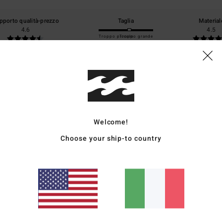
pporto qualità-prezzo
Taglia
Material
4.6
4.5
Troppo piccolo
Troppo grande
 rispetto alle altre magliette spedite contemporaneamente
glish
o qualità-prezzo
: 4
Taglia
: Troppo piccolo
Materiale
: 4
Colore
: 5
/5
/5
/5
Welcome!
Choose your ship-to country
ançais
o qualità-prezzo
: 5
Taglia
: Taglia perfetta
Materiale
: 5
Colore
: 5
/5
/5
/5
ign
ançais
o qualità-prezzo
: 5
Taglia
: Taglia perfetta
Materiale
: 4
Colore
: 5
/5
/5
/5