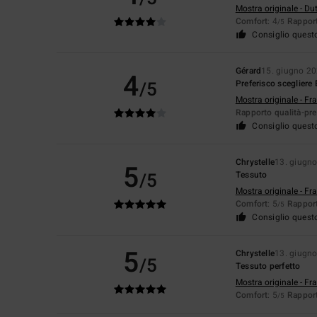
Mostra originale - Du
Comfort
: 4
Rapport
/5
Consiglio quest
Gérard
15. giugno 2
4
/5
Preferisco scegliere
Mostra originale - Fr
Rapporto qualità-pr
Consiglio quest
Chrystelle
13. giugn
5
/5
Tessuto
Mostra originale - Fr
Comfort
: 5
Rapport
/5
Consiglio quest
5
Chrystelle
13. giugn
/5
Tessuto perfetto
Mostra originale - Fr
Comfort
: 5
Rapport
/5