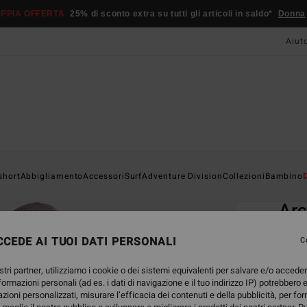
PPIA OFFERTA
25% di sconto extra su tutti gli articoli in saldo*
Donna
Aiut
Home
short
Abbigliamento
Accessori
Surf
Adventure Division
Collezioni
Bambino
EC
Ar
Magli
CEDE AI TUOI DATI PERSONALI
C
4.6
stri partner, utilizziamo i cookie o dei sistemi equivalenti per salvare e/o accede
25,
nformazioni personali (ad es. i dati di navigazione e il tuo indirizzo IP) potrebbero e
azioni personalizzati, misurare l’efficacia dei contenuti e della pubblicità, per fo