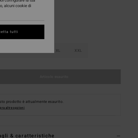
uoi configurare la tua
o, alcuni cookie di
etta tutti
M
L
XL
XXL
Articolo esaurito
to prodotto è attualmente esaurito.
ra altre opzioni
agli & caratteristiche