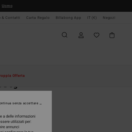
Uomo
o & Contatti
Carta Regalo
Billabong App
IT (€)
Negozi
Uomo
Abbigliamento
Giacche
Doppia Offerta
d Dog
a Harrington Grigio uomo
ontinua senza accettare
,95 €
re a delle informazioni
A OFFERTA 25%
ssere utilizzati per:
rnire annunci
Silver
i