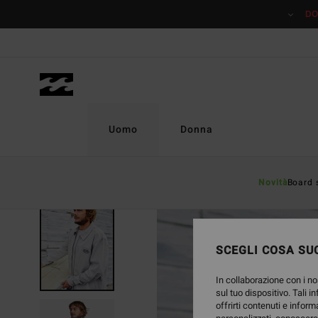
Salta
DO
alle
informazioni
sul
prodotto
Uomo
Donna
Novità
Board 
ESAURITE
SCEGLI COSA SUC
In collaborazione con i no
sul tuo dispositivo. Tali i
offrirti contenuti e inform