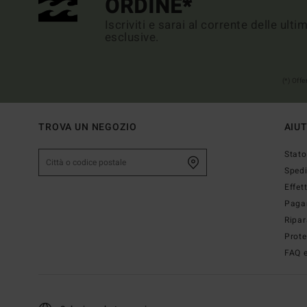
ORDINE*
Iscriviti e sarai al corrente delle ult
esclusive.
(*) Off
TROVA UN NEGOZIO
AIU
Stato
Sped
Effet
Paga
Ripar
Prote
FAQ e