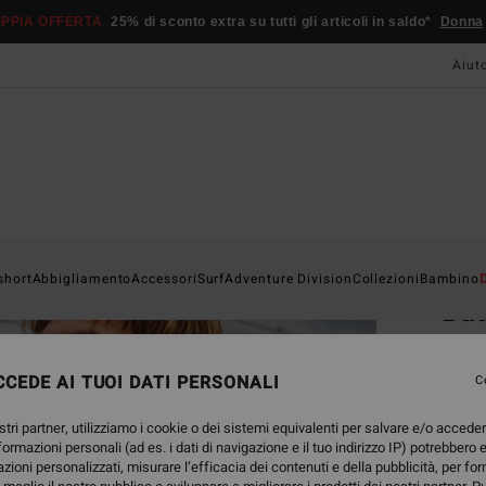
PPIA OFFERTA
25% di sconto extra su tutti gli articoli in saldo*
Donna
Aiut
Home
short
Abbigliamento
Accessori
Surf
Adventure Division
Collezioni
Bambino
Ba
Giacc
CEDE AI TUOI DATI PERSONALI
C
119
stri partner, utilizziamo i cookie o dei sistemi equivalenti per salvare e/o accede
DOPPI
nformazioni personali (ad es. i dati di navigazione e il tuo indirizzo IP) potrebbero e
azioni personalizzati, misurare l’efficacia dei contenuti e della pubblicità, per fo
Color