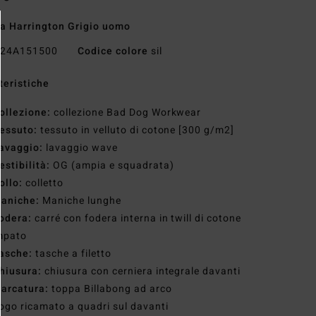
a Harrington Grigio uomo
24A151500
Codice colore
sil
teristiche
ollezione:
collezione Bad Dog Workwear
essuto:
tessuto in velluto di cotone [300 g/m2]
avaggio:
lavaggio wave
estibilità:
OG (ampia e squadrata)
ollo:
colletto
aniche:
Maniche lunghe
odera:
carré con fodera interna in twill di cotone
mpato
asche:
tasche a filetto
hiusura:
chiusura con cerniera integrale davanti
arcatura:
toppa Billabong ad arco
ogo ricamato a quadri sul davanti