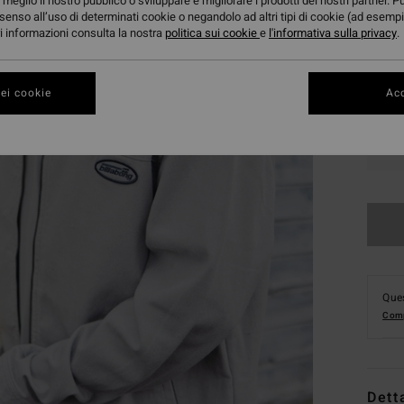
meglio il nostro pubblico o sviluppare e migliorare i prodotti dei nostri partner. P
senso all’uso di determinati cookie o negandolo ad altri tipi di cookie (ad esempi
ori informazioni consulta la nostra
politica sui cookie
e
l'informativa sulla privacy
.
ei cookie
Acc
S
Ques
Comp
Dett