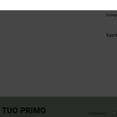
A
Comp
Sped
L TUO PRIMO
Collezione