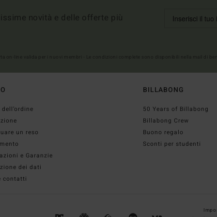
imissime novità e delle offerte più
erta on-line valida per i nuovi membri - Le condizioni complete sono disponibili nella mail di b
TO
BILLABONG
 dell’ordine
50 Years of Billabong
izione
Billabong Crew
tuare un reso
Buono regalo
mento
Sconti per studenti
azioni e Garanzie
zione dei dati
 contatti
Impos