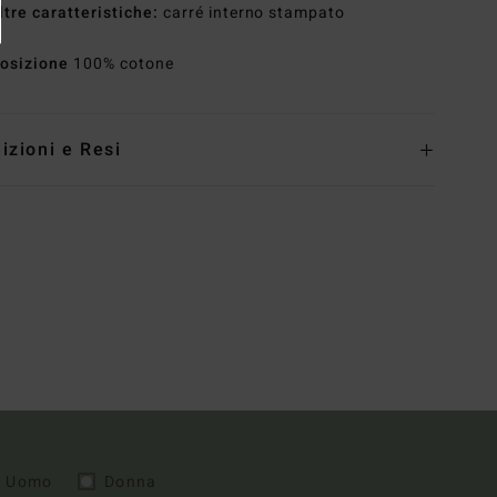
ltre caratteristiche:
carré interno stampato
osizione
100% cotone
izioni e Resi
Uomo
Donna