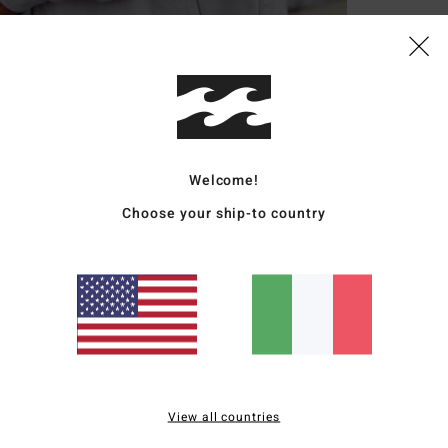
Giacc
Style
Carat
C
Welcome!
T
L
Choose your ship-to country
V
C
M
F
sta
T
C
M
View all countries
L