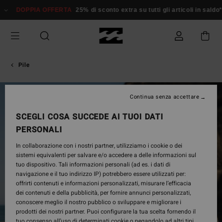
Salta
DOPPIA OFFERTA
25% di sconto extra su tutti gli articoli in saldo*
Do
alle
informazioni
sul
prodotto
Pile
Continua senza accettare
SCEGLI COSA SUCCEDE AI TUOI DATI
PERSONALI
In collaborazione con i nostri partner, utilizziamo i cookie o dei
sistemi equivalenti per salvare e/o accedere a delle informazioni sul
tuo dispositivo. Tali informazioni personali (ad es. i dati di
navigazione e il tuo indirizzo IP) potrebbero essere utilizzati per:
offrirti contenuti e informazioni personalizzati, misurare l’efficacia
dei contenuti e della pubblicità, per fornire annunci personalizzati,
conoscere meglio il nostro pubblico o sviluppare e migliorare i
prodotti dei nostri partner. Puoi configurare la tua scelta fornendo il
tuo consenso all’uso di determinati cookie o negandolo ad altri tipi