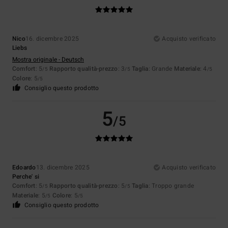
Nico
16. dicembre 2025
Acquisto verificato
Liebs
Mostra originale - Deutsch
Comfort
: 5
Rapporto qualità-prezzo
: 3
Taglia
: Grande
Materiale
: 4
/5
/5
/5
Colore
: 5
/5
Consiglio questo prodotto
5
/5
Edoardo
13. dicembre 2025
Acquisto verificato
Perche' si
Comfort
: 5
Rapporto qualità-prezzo
: 5
Taglia
: Troppo grande
/5
/5
Materiale
: 5
Colore
: 5
/5
/5
Consiglio questo prodotto