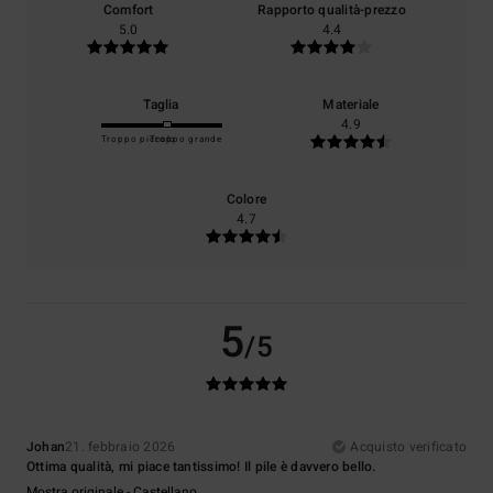
Comfort
Rapporto qualità-prezzo
5.0
4.4
Taglia
Materiale
4.9
Troppo piccolo
Troppo grande
Colore
4.7
5
/5
Johan
21. febbraio 2026
Acquisto verificato
Ottima qualità, mi piace tantissimo! Il pile è davvero bello.
Mostra originale - Castellano