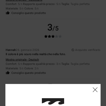
Comfort
: 5
Rapporto qualità-prezzo
: 5
Taglia
: Taglia perfetta
/5
/5
Materiale
: 5
Colore
: 5
/5
/5
Consiglio questo prodotto
3
/5
Hannah
26. gennaio 2026
Acquisto verificato
Il colore è più scuro nella realtà che nella foto.
Mostra originale - Deutsch
Comfort
: 5
Rapporto qualità-prezzo
: 3
Taglia
: Taglia perfetta
/5
/5
Materiale
: 5
Colore
: 2
/5
/5
Consiglio questo prodotto
5
/5