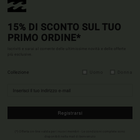
15% DI SCONTO SUL TUO
PRIMO ORDINE*
Iscriviti e sarai al corrente delle ultimissime novità e delle offerte
più esclusive.
Collezione
Uomo
Donna
Registrarsi
(*) Offerta on-line valida per i nuovi membri - Le condizioni complete sono
disponibili nella mail di benvenuto