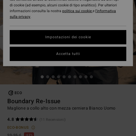
di cookie (ad esempio, alcuni cookie di tipo analitico). Per ulteriori
informazioni consulta la nostra
politica sui cookie
e
l'informativa
sulla privacy
.
Impostazioni dei cookie
Accetta tutti
ECO
Boundary Re-Issue
Maglione a collo alto con mezza cerniera Bianco Uomo
4.8
(11 Recensioni)
ECO-BONUS
99,95 €
63%