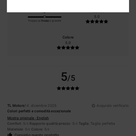
Taglia
Materiale
5.0
Troppo piccolo
Troppo grande
Colore
5.0
5
/5
TL Motors
14. dicembre 2025
Acquisto verificato
Colori perfetti e comodità eccezionale
Mostra originale - English
Comfort
: 5
Rapporto qualità-prezzo
: 5
Taglia
: Taglia perfetta
/5
/5
Materiale
: 5
Colore
: 5
/5
/5
Consiglio questo prodotto