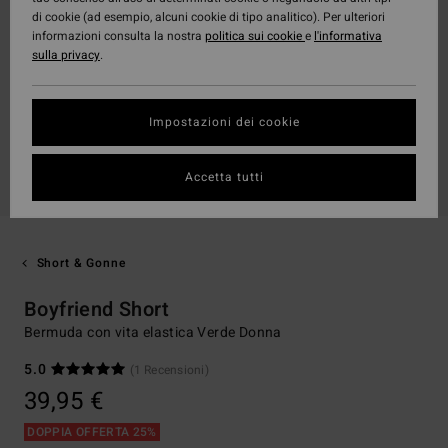
di cookie (ad esempio, alcuni cookie di tipo analitico). Per ulteriori
informazioni consulta la nostra
politica sui cookie
e
l'informativa
sulla privacy
.
Impostazioni dei cookie
Accetta tutti
Short & Gonne
Boyfriend Short
Bermuda con vita elastica Verde Donna
5.0
(1 Recensioni)
39,95 €
DOPPIA OFFERTA 25%