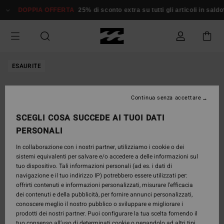
Salta
DOPPIA OFFERTA
25% di sconto extra su tutti gli articoli in saldo*
alle
informazioni
sul
prodotto
ESAURITE
Continua senza accettare
SCEGLI COSA SUCCEDE AI TUOI DATI
PERSONALI
In collaborazione con i nostri partner, utilizziamo i cookie o dei
sistemi equivalenti per salvare e/o accedere a delle informazioni sul
tuo dispositivo. Tali informazioni personali (ad es. i dati di
navigazione e il tuo indirizzo IP) potrebbero essere utilizzati per:
offrirti contenuti e informazioni personalizzati, misurare l’efficacia
dei contenuti e della pubblicità, per fornire annunci personalizzati,
conoscere meglio il nostro pubblico o sviluppare e migliorare i
prodotti dei nostri partner. Puoi configurare la tua scelta fornendo il
tuo consenso all’uso di determinati cookie o negandolo ad altri tipi