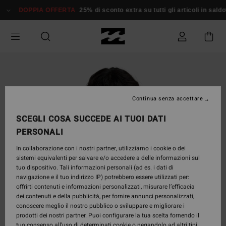
Salta
DOPPIA OFFERTA
25% di sconto extra su tutti gli articoli in saldo*
alle
informazioni
sul
prodotto
Continua senza accettare
SCEGLI COSA SUCCEDE AI TUOI DATI
PERSONALI
In collaborazione con i nostri partner, utilizziamo i cookie o dei
sistemi equivalenti per salvare e/o accedere a delle informazioni sul
tuo dispositivo. Tali informazioni personali (ad es. i dati di
navigazione e il tuo indirizzo IP) potrebbero essere utilizzati per:
offrirti contenuti e informazioni personalizzati, misurare l’efficacia
dei contenuti e della pubblicità, per fornire annunci personalizzati,
conoscere meglio il nostro pubblico o sviluppare e migliorare i
prodotti dei nostri partner. Puoi configurare la tua scelta fornendo il
tuo consenso all’uso di determinati cookie o negandolo ad altri tipi