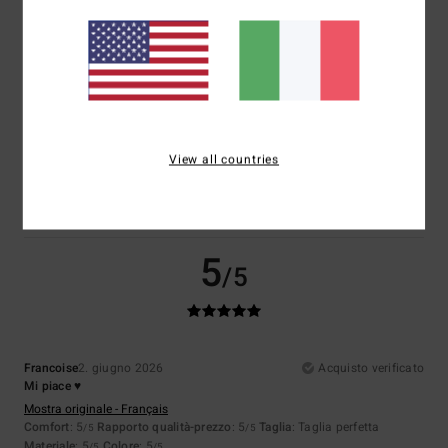
Taglia
Materiale
5.0
Troppo piccolo
Troppo grande
Colore
View all countries
5.0
5
/5
Francoise
2. giugno 2026
Acquisto verificato
Mi piace ♥
Mostra originale - Français
Comfort
: 5
Rapporto qualità-prezzo
: 5
Taglia
: Taglia perfetta
/5
/5
Materiale
: 5
Colore
: 5
/5
/5