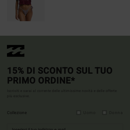
15% DI SCONTO SUL TUO
PRIMO ORDINE*
Iscriviti e sarai al corrente delle ultimissime novità e delle offerte
più esclusive.
Collezione
Uomo
Donna