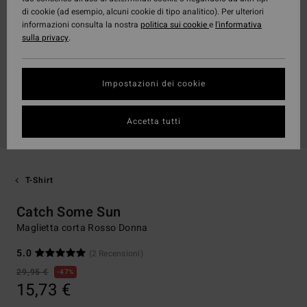
di cookie (ad esempio, alcuni cookie di tipo analitico). Per ulteriori
informazioni consulta la nostra
politica sui cookie
e
l'informativa
sulla privacy
.
Impostazioni dei cookie
Accetta tutti
T-Shirt
Catch Some Sun
Maglietta corta Rosso Donna
5.0
(2 Recensioni)
29,95 €
47%
15,73 €