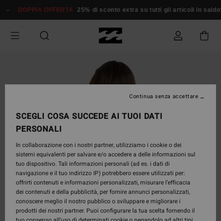
Salta
DOPPIA OFFERTA
25% di sconto extra su tutti gli articoli in saldo*
alle
informazioni
sul
prodotto
Continua senza accettare
SCEGLI COSA SUCCEDE AI TUOI DATI
PERSONALI
In collaborazione con i nostri partner, utilizziamo i cookie o dei
sistemi equivalenti per salvare e/o accedere a delle informazioni sul
tuo dispositivo. Tali informazioni personali (ad es. i dati di
navigazione e il tuo indirizzo IP) potrebbero essere utilizzati per:
offrirti contenuti e informazioni personalizzati, misurare l’efficacia
dei contenuti e della pubblicità, per fornire annunci personalizzati,
conoscere meglio il nostro pubblico o sviluppare e migliorare i
prodotti dei nostri partner. Puoi configurare la tua scelta fornendo il
tuo consenso all’uso di determinati cookie o negandolo ad altri tipi