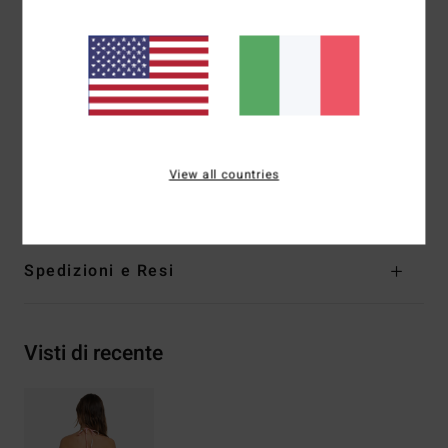
Vita:
alta o bassa sulle anche con cucitura posteriore al
centro
Chiusura:
chiusura tanga con nodo laterale
Copertura:
copertura succinta
Marcatura:
logo ricamato sulla cucitura posteriore
sinistra
View all countries
Composizione
78% nylon 22% elastan
Spedizioni e Resi
Visti di recente