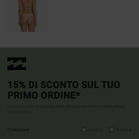
15% DI SCONTO SUL TUO
PRIMO ORDINE*
Iscriviti e sarai al corrente delle ultimissime novità e delle offerte
più esclusive.
Collezione
Uomo
Donna