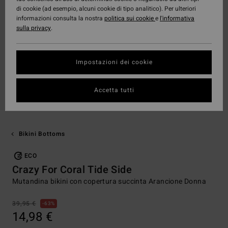
di cookie (ad esempio, alcuni cookie di tipo analitico). Per ulteriori
informazioni consulta la nostra
politica sui cookie
e
l'informativa
sulla privacy
.
Impostazioni dei cookie
Accetta tutti
Bikini Bottoms
ECO
Crazy For Coral Tide Side
Mutandina bikini con copertura succinta Arancione Donna
39,95 €
63%
14,98 €