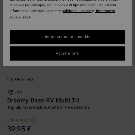
di cookie (ad esempio, alcuni cookie di tipo analitico). Per ulteriori
informazioni consulta la nostra
politica sui cookie
e
l'informativa
sulla privacy
.
Impostazioni dei cookie
Accetta tutti
Bikinis Tops
ECO
Dreamy Daze RV Multi Tri
Top bikini reversibile multi-tri Verde Donna
ECO-BONUS
39,95 €