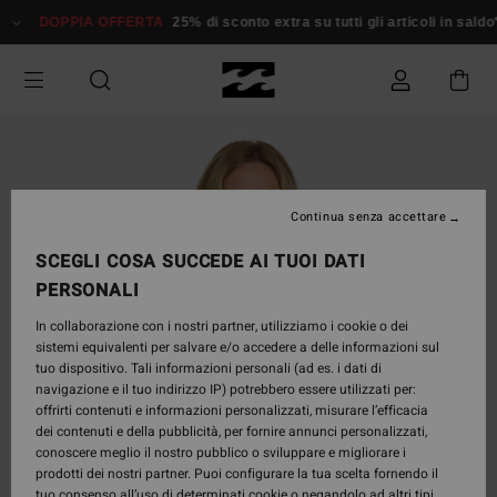
Salta
DOPPIA OFFERTA
25% di sconto extra su tutti gli articoli in saldo*
alle
informazioni
sul
prodotto
Continua senza accettare
SCEGLI COSA SUCCEDE AI TUOI DATI
PERSONALI
In collaborazione con i nostri partner, utilizziamo i cookie o dei
sistemi equivalenti per salvare e/o accedere a delle informazioni sul
tuo dispositivo. Tali informazioni personali (ad es. i dati di
navigazione e il tuo indirizzo IP) potrebbero essere utilizzati per:
offrirti contenuti e informazioni personalizzati, misurare l’efficacia
dei contenuti e della pubblicità, per fornire annunci personalizzati,
conoscere meglio il nostro pubblico o sviluppare e migliorare i
prodotti dei nostri partner. Puoi configurare la tua scelta fornendo il
tuo consenso all’uso di determinati cookie o negandolo ad altri tipi