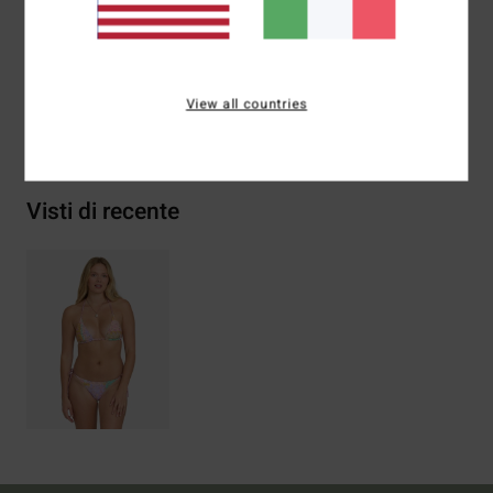
Composizione
78% Nylon riciclato (Poliammide) / 22%
Elastan
View all countries
Spedizioni e Resi
Visti di recente