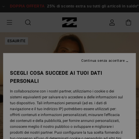
Salta
DOPPIA OFFERTA
25% di sconto extra su tutti gli articoli in sald
alle
informazioni
sul
prodotto
ESAURITE
Continua senza accettare
SCEGLI COSA SUCCEDE AI TUOI DATI
PERSONALI
In collaborazione con i nostri partner, utilizziamo i cookie o dei
sistemi equivalenti per salvare e/o accedere a delle informazioni sul
tuo dispositivo. Tali informazioni personali (ad es. i dati di
navigazione e il tuo indirizzo IP) potrebbero essere utilizzati per:
offrirti contenuti e informazioni personalizzati, misurare l’efficacia
dei contenuti e della pubblicità, per fornire annunci personalizzati,
conoscere meglio il nostro pubblico o sviluppare e migliorare i
prodotti dei nostri partner. Puoi configurare la tua scelta fornendo il
tuo consenso all’uso di determinati cookie o negandolo ad altri tipi