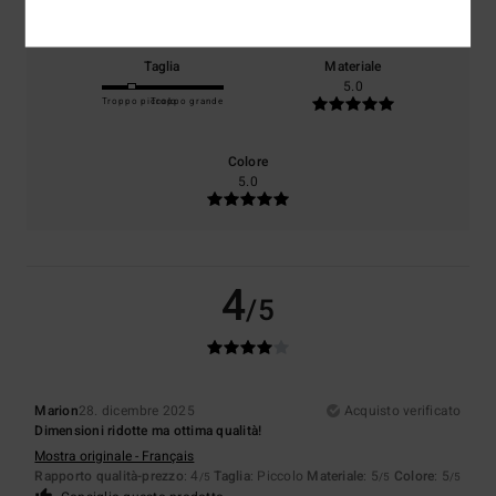
Taglia
Materiale
5.0
Troppo piccolo
Troppo grande
Colore
5.0
4
/5
Marion
28. dicembre 2025
Acquisto verificato
Dimensioni ridotte ma ottima qualità!
Mostra originale - Français
Rapporto qualità-prezzo
: 4
Taglia
: Piccolo
Materiale
: 5
Colore
: 5
/5
/5
/5