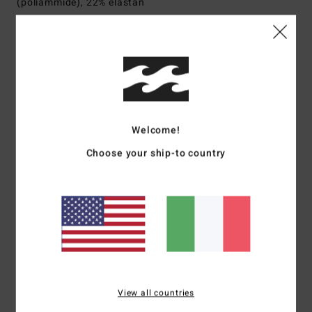
(poliammide), 22% elastan
Spedizioni e Resi
Recensioni dei clienti
Welcome!
Choose your ship-to country
Punteggio medio
4.0
/5
basato su
1 recensioni verificate
dal dicembre 2025
Il 100% dei nostri clienti consiglia questo prodotto
View all countries
Comfort
Rapporto qualità-prezzo
NaN
4.0