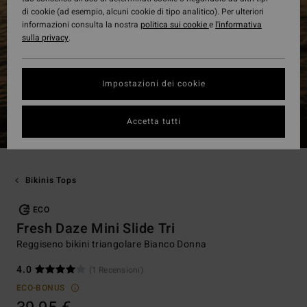
di cookie (ad esempio, alcuni cookie di tipo analitico). Per ulteriori
informazioni consulta la nostra
politica sui cookie
e
l'informativa
sulla privacy
.
Impostazioni dei cookie
Accetta tutti
Bikinis Tops
ECO
Fresh Daze Mini Slide Tri
Reggiseno bikini triangolare Bianco Donna
4.0
(1 Recensioni)
ECO-BONUS