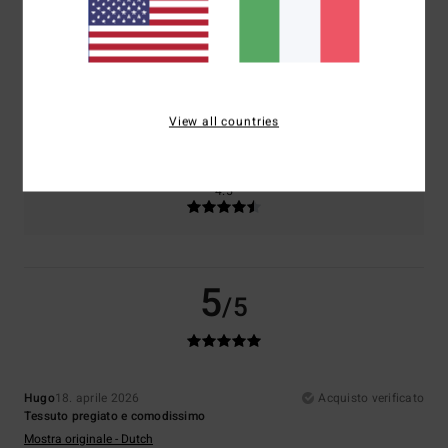
Comfort
Rapporto qualità-prezzo
5.0
4.5
Taglia
Materiale
5.0
View all countries
Troppo piccolo
Troppo grande
Colore
4.5
5
/5
Hugo
18. aprile 2026
Acquisto verificato
Tessuto pregiato e comodissimo
Mostra originale - Dutch