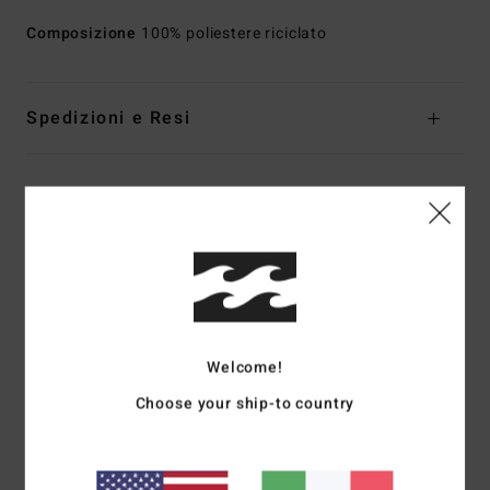
Composizione
100% poliestere riciclato
Spedizioni e Resi
Recensioni dei clienti
Punteggio medio
5.0
/5
Welcome!
Choose your ship-to country
basato su
2 recensioni verificate
dal gennaio 2026
Il 100% dei nostri clienti consiglia questo prodotto