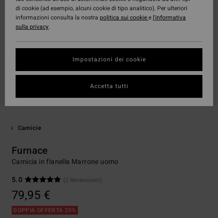
di cookie (ad esempio, alcuni cookie di tipo analitico). Per ulteriori
informazioni consulta la nostra
politica sui cookie
e
l'informativa
sulla privacy
.
Impostazioni dei cookie
Accetta tutti
Camicie
Furnace
Camicia in flanella Marrone uomo
5.0
(2 Recensioni)
79,95 €
DOPPIA OFFERTA 25%