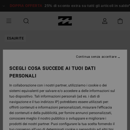
Salta
DOPPIA OFFERTA
25% di sconto extra su tutti gli articoli in saldo*
alle
informazioni
sul
prodotto
ESAURITE
Continua senza accettare
SCEGLI COSA SUCCEDE AI TUOI DATI
PERSONALI
In collaborazione con i nostri partner, utilizziamo i cookie o dei
sistemi equivalenti per salvare e/o accedere a delle informazioni sul
tuo dispositivo. Tali informazioni personali (ad es. i dati di
navigazione e il tuo indirizzo IP) potrebbero essere utilizzati per:
offrirti contenuti e informazioni personalizzati, misurare l’efficacia
dei contenuti e della pubblicità, per fornire annunci personalizzati,
conoscere meglio il nostro pubblico o sviluppare e migliorare i
prodotti dei nostri partner. Puoi configurare la tua scelta fornendo il
tuo consenso all’uso di determinati cookie o negandolo ad altri tipi