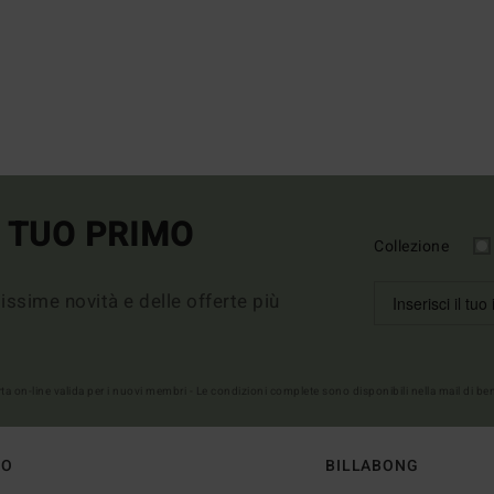
L TUO PRIMO
Collezione
imissime novità e delle offerte più
erta on-line valida per i nuovi membri - Le condizioni complete sono disponibili nella mail di b
TO
BILLABONG