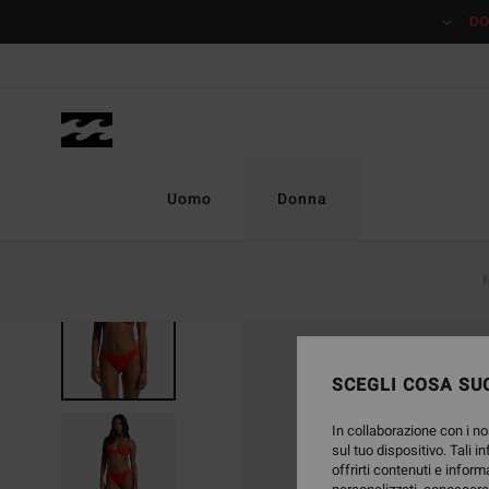
Salta
DO
alle
informazioni
sul
prodotto
Uomo
Donna
ONLY ONLINE
SCEGLI COSA SUC
In collaborazione con i no
sul tuo dispositivo. Tali i
offrirti contenuti e inform