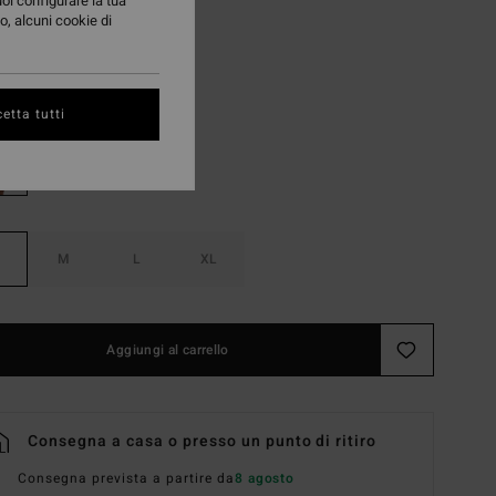
uoi configurare la tua
A OFFERTA 25%
o, alcuni cookie di
Sunset Red
i
etta tutti
M
L
XL
Aggiungi al carrello
Consegna a casa o presso un punto di ritiro
Consegna prevista a partire da
8 agosto