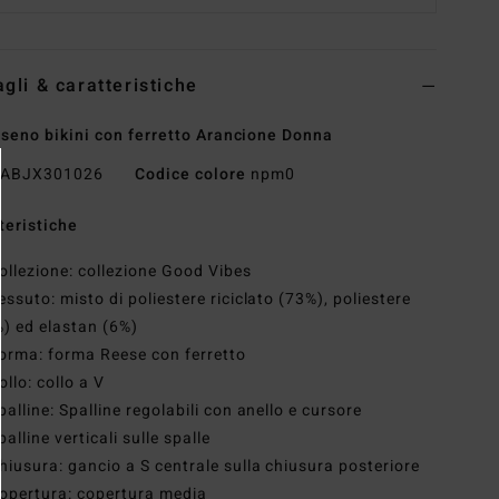
agli & caratteristiche
seno bikini con ferretto Arancione Donna
ABJX301026
Codice colore
npm0
teristiche
ollezione: collezione Good Vibes
essuto: misto di poliestere riciclato (73%), poliestere
) ed elastan (6%)
orma: forma Reese con ferretto
ollo: collo a V
palline: Spalline regolabili con anello e cursore
palline verticali sulle spalle
hiusura: gancio a S centrale sulla chiusura posteriore
opertura: copertura media