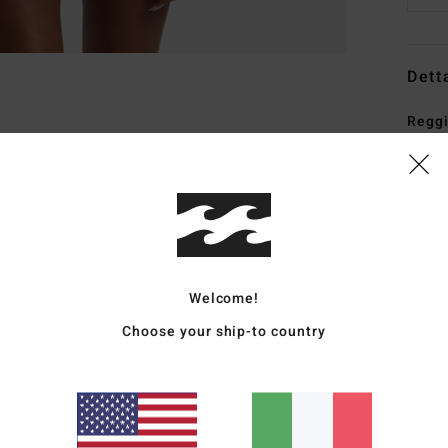
Dett
Reggi
Style
Carat
C
T
(21%
Welcome!
F
Choose your ship-to country
C
S
S
C
C