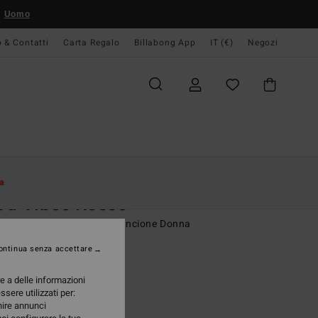
Uomo
o & Contatti
Carta Regalo
Billabong App
IT (€)
Negozi
Donna
Swim
Bikinis Tops
a
od Vibes Reese
seno bikini con ferretto Arancione Donna
ontinua senza accettare
ONUS
 €
63%
re a delle informazioni
73 €
ssere utilizzati per:
rnire annunci
TE