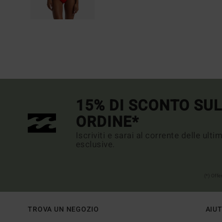
15% DI SCONTO SU
ORDINE*
Iscriviti e sarai al corrente delle ult
esclusive.
(*) Off
TROVA UN NEGOZIO
AIU