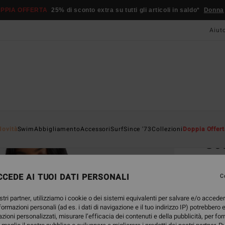
PPIA OFFERTA
25% di sconto extra su tutti gli articoli in saldo*
Donna
Aiut
Home
Novità
Swim
Abbigliamento
Accessori
Surf
Since '73
Collezioni
Doppia Offert
Go
Reggi
CEDE AI TUOI DATI PERSONALI
C
ECO-B
49,95
stri partner, utilizziamo i cookie o dei sistemi equivalenti per salvare e/o accede
18,
nformazioni personali (ad es. i dati di navigazione e il tuo indirizzo IP) potrebbero e
azioni personalizzati, misurare l’efficacia dei contenuti e della pubblicità, per fo
OFFER