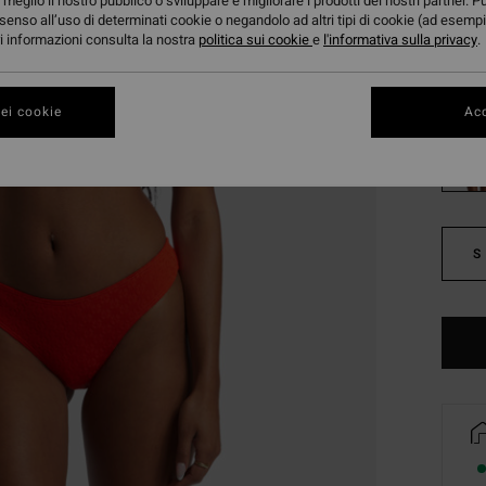
meglio il nostro pubblico o sviluppare e migliorare i prodotti dei nostri partner. P
DOPPI
senso all’uso di determinati cookie o negandolo ad altri tipi di cookie (ad esempi
ori informazioni consulta la nostra
politica sui cookie
e
l'informativa sulla privacy
.
Color
ei cookie
Acc
S