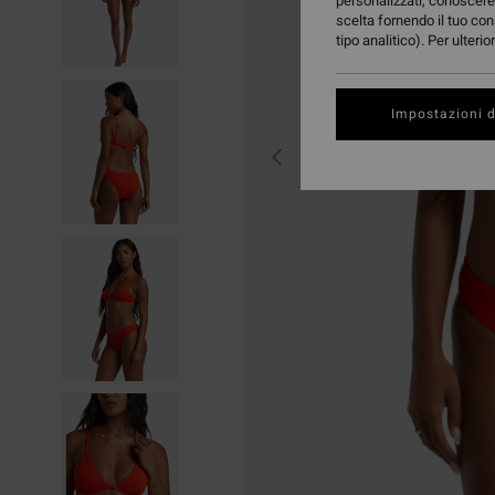
personalizzati, conoscere 
scelta fornendo il tuo con
tipo analitico). Per ulteri
Impostazioni d