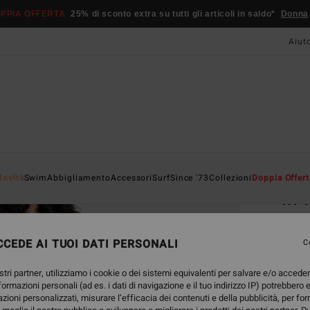
PPIA OFFERTA
25% di sconto extra su tutti gli articoli in saldo*
Donna
Aiut
Home
Novità
Swim
Abbigliamento
Accessori
Surf
Since '73
Collezioni
Doppia Offert
In 
Magli
CEDE AI TUOI DATI PERSONALI
4.4
C
25,95
stri partner, utilizziamo i cookie o dei sistemi equivalenti per salvare e/o accede
13,
nformazioni personali (ad es. i dati di navigazione e il tuo indirizzo IP) potrebbero e
azioni personalizzati, misurare l’efficacia dei contenuti e della pubblicità, per fo
OFFER