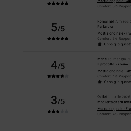
Mostra originale - Ca
Comfort
: 5
Rapport
/5
Romanne
17. maggi
5
/5
Perla rara
Mostra originale - Fr
Comfort
: 5
Rapport
/5
Consiglio quest
Manel
15. maggio 2
4
/5
Il prodotto va bene
Mostra originale - Ca
Comfort
: 4
Rapport
/5
Consiglio quest
3
Odile
14. aprile 2026
/5
Maglietta che si rovi
Mostra originale - Fr
Comfort
: 4
Rapport
/5