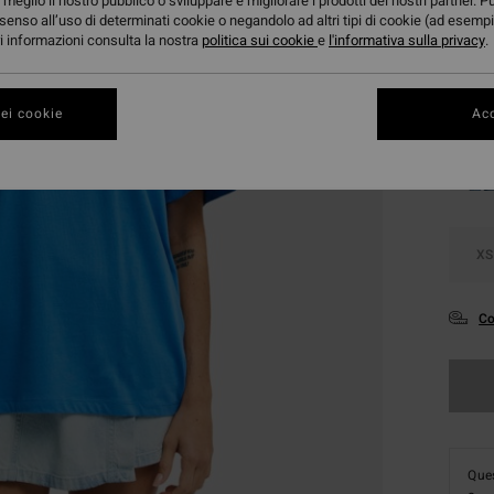
meglio il nostro pubblico o sviluppare e migliorare i prodotti dei nostri partner. P
DOPPI
senso all’uso di determinati cookie o negandolo ad altri tipi di cookie (ad esempi
ori informazioni consulta la nostra
politica sui cookie
e
l'informativa sulla privacy
.
Color
ei cookie
Acc
XS
Co
Ques