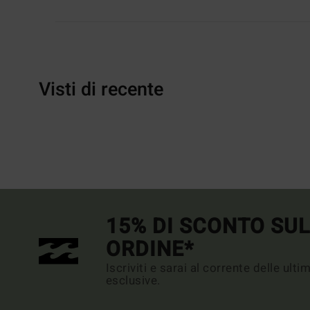
Visti di recente
15% DI SCONTO SU
ORDINE*
Iscriviti e sarai al corrente delle ult
esclusive.