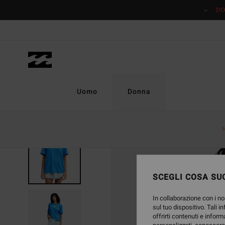
Salta
DO
alle
informazioni
sul
prodotto
Uomo
Donna
SCEGLI COSA SUC
In collaborazione con i no
sul tuo dispositivo. Tali i
offrirti contenuti e inform