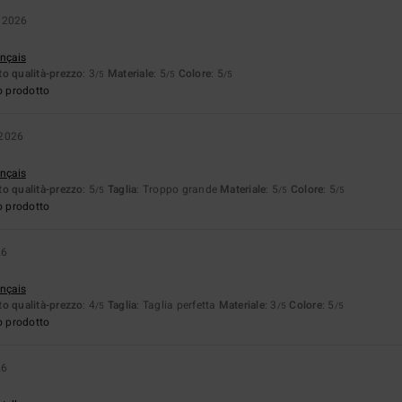
 2026
ançais
o qualità-prezzo
: 3
Materiale
: 5
Colore
: 5
/5
/5
/5
o prodotto
 2026
ançais
o qualità-prezzo
: 5
Taglia
: Troppo grande
Materiale
: 5
Colore
: 5
/5
/5
/5
o prodotto
26
ançais
o qualità-prezzo
: 4
Taglia
: Taglia perfetta
Materiale
: 3
Colore
: 5
/5
/5
/5
o prodotto
26