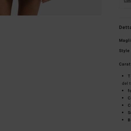
Comp
Dett
Magli
Style
Carat
T
del 
f
C
C
S
B