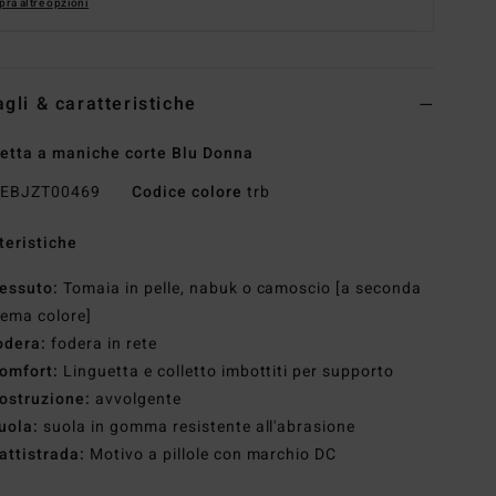
ra altre opzioni
agli & caratteristiche
etta a maniche corte Blu Donna
EBJZT00469
Codice colore
trb
teristiche
essuto:
Tomaia in pelle, nabuk o camoscio [a seconda
tema colore]
odera:
fodera in rete
omfort:
Linguetta e colletto imbottiti per supporto
ostruzione:
avvolgente
uola:
suola in gomma resistente all'abrasione
attistrada:
Motivo a pillole con marchio DC