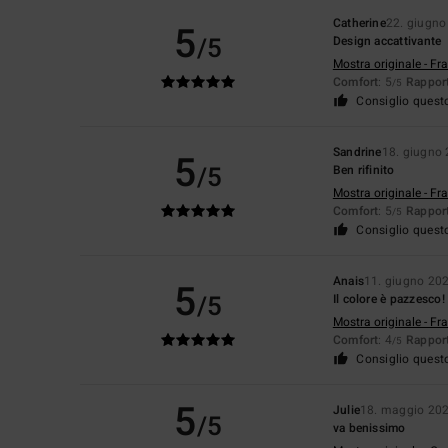
Catherine
22. giugno
5
/5
Design accattivante
Mostra originale - Fr
Comfort
: 5
Rapport
/5
Consiglio quest
Sandrine
18. giugno
5
/5
Ben rifinito
Mostra originale - Fr
Comfort
: 5
Rapport
/5
Consiglio quest
Anais
11. giugno 20
5
/5
Il colore è pazzesco!
Mostra originale - Fr
Comfort
: 4
Rapport
/5
Consiglio quest
5
Julie
18. maggio 20
/5
va benissimo