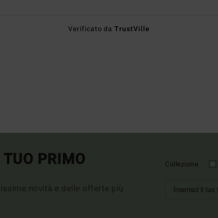
Verificato da
TrustVille
L TUO PRIMO
Collezione
imissime novità e delle offerte più