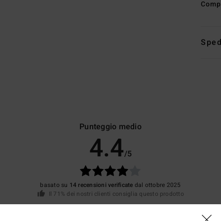
Comp
Sped
Punteggio medio
4.4
/5
basato su
14 recensioni verificate
dal ottobre 2025
Il 71% dei nostri clienti consiglia questo prodotto
pporto qualità-prezzo
Taglia
Material