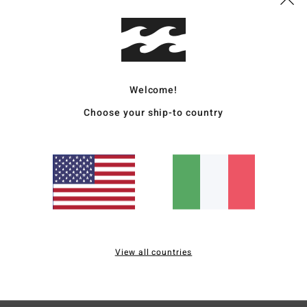
4.1
4.0
Troppo piccolo
Troppo grande
026
Welcome!
ançais
Choose your ship-to country
o qualità-prezzo
: 3
Materiale
: 3
Colore
: 3
/5
/5
/5
o 2026
le
ançais
o qualità-prezzo
: 3
Taglia
: Taglia perfetta
Materiale
: 1
Colore
: 4
/5
/5
/5
2026
o sport
View all countries
ançais
o qualità-prezzo
: 5
Taglia
: Taglia perfetta
Materiale
: 5
Colore
: 5
/5
/5
/5
o prodotto