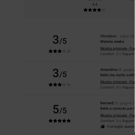
4.4
3
Christine
1. luglio 2
/5
Materia media
Mostra originale - Fr
Comfort
: 3
Rapport
/5
3
Amandine
28. giugn
/5
Bello ma molto sotti
Mostra originale - Fr
Comfort
: 4
Rapport
/5
Bernard
25. giugno 
5
/5
Bello e comodo per l
Mostra originale - Fr
Comfort
: 5
Rapport
/5
Consiglio quest