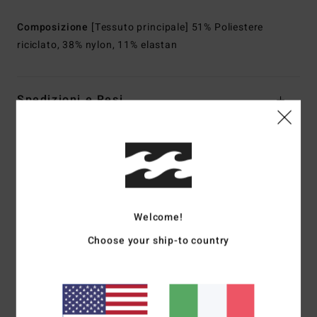
Composizione
[Tessuto principale] 51% Poliestere
riciclato, 38% nylon, 11% elastan
Spedizioni e Resi
Recensioni dei clienti
Punteggio medio
Welcome!
5.0
Choose your ship-to country
/5
basato su
1 recensioni verificate
dal febbraio 2026
Il 100% dei nostri clienti consiglia questo prodotto