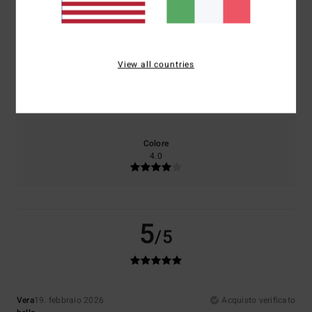
Comfort
Rapporto qualità-prezzo
5.0
5.0
View all countries
Taglia
Materiale
5.0
Troppo piccolo
Troppo grande
Colore
4.0
5
/5
Vera
19. febbraio 2026
Acquisto verificato