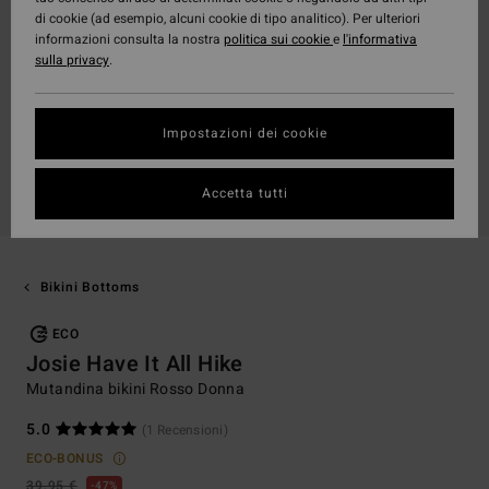
di cookie (ad esempio, alcuni cookie di tipo analitico). Per ulteriori
informazioni consulta la nostra
politica sui cookie
e
l'informativa
sulla privacy
.
Impostazioni dei cookie
Accetta tutti
Bikini Bottoms
ECO
Josie Have It All Hike
Mutandina bikini Rosso Donna
5.0
(1 Recensioni)
ECO-BONUS
39,95 €
47%