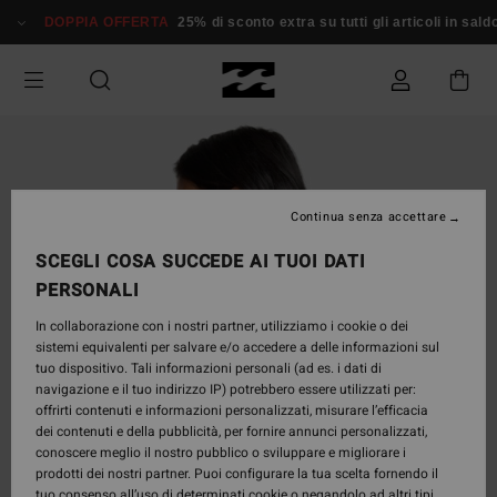
Salta
DOPPIA OFFERTA
25% di sconto extra su tutti gli articoli in saldo*
alle
informazioni
sul
prodotto
Continua senza accettare
SCEGLI COSA SUCCEDE AI TUOI DATI
PERSONALI
In collaborazione con i nostri partner, utilizziamo i cookie o dei
sistemi equivalenti per salvare e/o accedere a delle informazioni sul
tuo dispositivo. Tali informazioni personali (ad es. i dati di
navigazione e il tuo indirizzo IP) potrebbero essere utilizzati per:
offrirti contenuti e informazioni personalizzati, misurare l’efficacia
dei contenuti e della pubblicità, per fornire annunci personalizzati,
conoscere meglio il nostro pubblico o sviluppare e migliorare i
prodotti dei nostri partner. Puoi configurare la tua scelta fornendo il
tuo consenso all’uso di determinati cookie o negandolo ad altri tipi