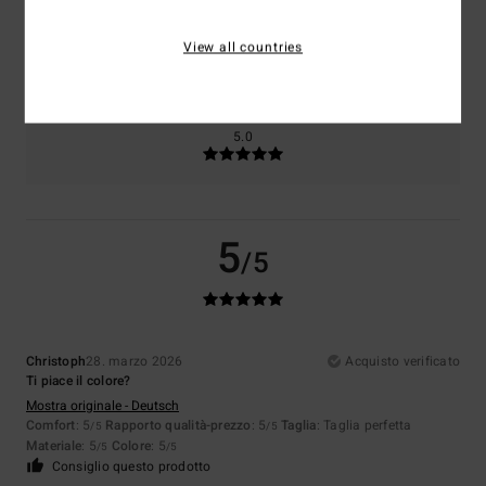
Taglia
Materiale
5.0
View all countries
Troppo piccolo
Troppo grande
Colore
5.0
5
/5
Christoph
28. marzo 2026
Acquisto verificato
Ti piace il colore?
Mostra originale - Deutsch
Comfort
: 5
Rapporto qualità-prezzo
: 5
Taglia
: Taglia perfetta
/5
/5
Materiale
: 5
Colore
: 5
/5
/5
Consiglio questo prodotto