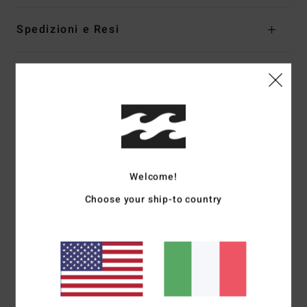
Spedizioni e Resi
Recensioni dei clienti
Punteggio medio
5.0
/5
Welcome!
Choose your ship-to country
basato su
1 recensioni verificate
dal marzo 2026
Il 100% dei nostri clienti consiglia questo prodotto
Comfort
Rapporto qualità-prezzo
5.0
5.0