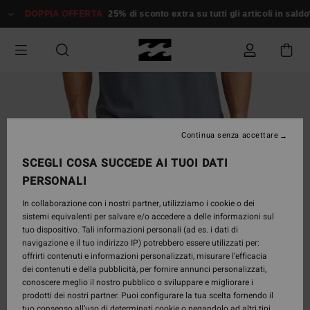
Salta
DOPPIA OFFERTA
25% di sconto extra su tutti gli articoli in saldo*
alle
informazioni
sul
prodotto
Continua senza accettare
SCEGLI COSA SUCCEDE AI TUOI DATI
PERSONALI
In collaborazione con i nostri partner, utilizziamo i cookie o dei
sistemi equivalenti per salvare e/o accedere a delle informazioni sul
tuo dispositivo. Tali informazioni personali (ad es. i dati di
navigazione e il tuo indirizzo IP) potrebbero essere utilizzati per:
offrirti contenuti e informazioni personalizzati, misurare l’efficacia
dei contenuti e della pubblicità, per fornire annunci personalizzati,
conoscere meglio il nostro pubblico o sviluppare e migliorare i
prodotti dei nostri partner. Puoi configurare la tua scelta fornendo il
tuo consenso all’uso di determinati cookie o negandolo ad altri tipi