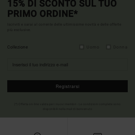
15% DI SCONTO SUL TUO
PRIMO ORDINE*
Iscriviti e sarai al corrente delle ultimissime novità e delle offerte
più esclusive.
Collezione
Uomo
Donna
Registrarsi
(*) Offerta on-line valida per i nuovi membri - Le condizioni complete sono
disponibili nella mail di benvenuto