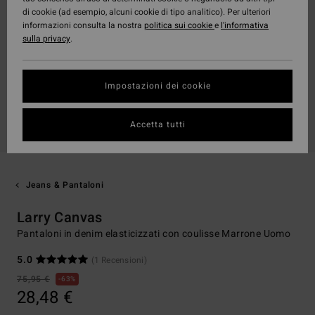
di cookie (ad esempio, alcuni cookie di tipo analitico). Per ulteriori
informazioni consulta la nostra
politica sui cookie
e
l'informativa
sulla privacy
.
Impostazioni dei cookie
Accetta tutti
Jeans & Pantaloni
Larry Canvas
Pantaloni in denim elasticizzati con coulisse Marrone Uomo
5.0
(1 Recensioni)
75,95 €
63%
28,48 €