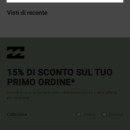
Visti di recente
15% DI SCONTO SUL TUO
PRIMO ORDINE*
Iscriviti e sarai al corrente delle ultimissime novità e delle offerte
più esclusive.
Collezione
Uomo
Donna