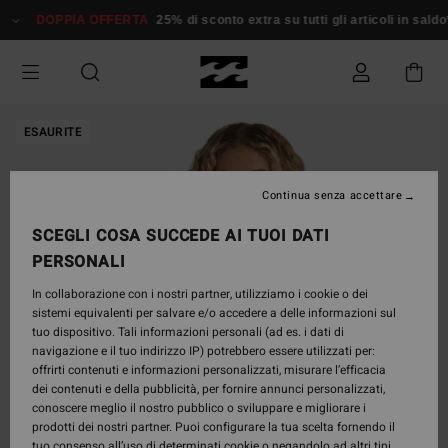
Salta
DOPPIA OFFERTA
25% di sconto extra su tutti gli articoli in saldo*
alle
informazioni
sul
prodotto
ESAURITE
Continua senza accettare
SCEGLI COSA SUCCEDE AI TUOI DATI
PERSONALI
In collaborazione con i nostri partner, utilizziamo i cookie o dei
sistemi equivalenti per salvare e/o accedere a delle informazioni sul
tuo dispositivo. Tali informazioni personali (ad es. i dati di
navigazione e il tuo indirizzo IP) potrebbero essere utilizzati per:
offrirti contenuti e informazioni personalizzati, misurare l’efficacia
dei contenuti e della pubblicità, per fornire annunci personalizzati,
conoscere meglio il nostro pubblico o sviluppare e migliorare i
prodotti dei nostri partner. Puoi configurare la tua scelta fornendo il
tuo consenso all’uso di determinati cookie o negandolo ad altri tipi