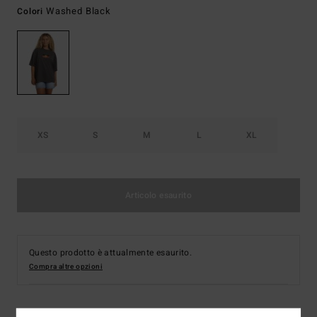
Washed Black
Colori
XS
S
M
L
XL
Articolo esaurito
Questo prodotto è attualmente esaurito.
Compra altre opzioni