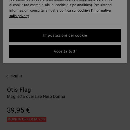
di cookie (ad esempio, alcuni cookie di tipo analitico). Per ulteriori
informazioni consulta la nostra
politica sui cookie
e
l'informativa
sulla privacy
.
Impostazioni dei cookie
Accetta tutti
T-Shirt
Otis Flag
Maglietta oversize Nero Donna
39,95 €
DOPPIA OFFERTA 25%