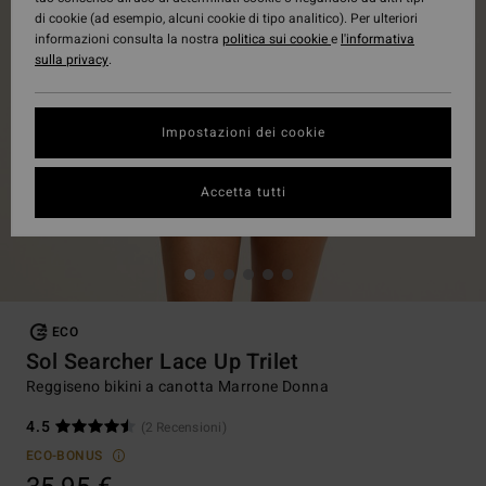
di cookie (ad esempio, alcuni cookie di tipo analitico). Per ulteriori
informazioni consulta la nostra
politica sui cookie
e
l'informativa
sulla privacy
.
Impostazioni dei cookie
Accetta tutti
ECO
Sol Searcher Lace Up Trilet
Reggiseno bikini a canotta Marrone Donna
4.5
(2 Recensioni)
ECO-BONUS