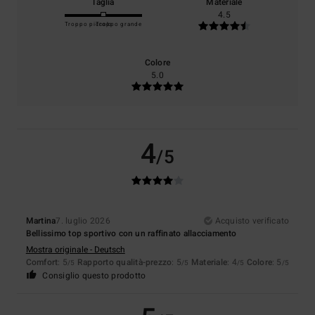
Taglia
Materiale
4.5
Troppo piccolo
Troppo grande
Colore
5.0
4
/5
Martina
7. luglio 2026
Acquisto verificato
Bellissimo top sportivo con un raffinato allacciamento
Mostra originale - Deutsch
Comfort
: 5
Rapporto qualità-prezzo
: 5
Materiale
: 4
Colore
: 5
/5
/5
/5
/5
Consiglio questo prodotto