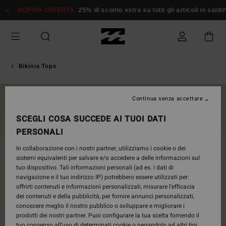
Salta
DOPPIA OFFERTA
25% di sconto extra su tutti gli articoli in saldo*
D
alle
informazioni
sul
prodotto
Bikinis Tops
NUOVO PRODOTTO
Continua senza accettare
SCEGLI COSA SUCCEDE AI TUOI DATI
PERSONALI
In collaborazione con i nostri partner, utilizziamo i cookie o dei
sistemi equivalenti per salvare e/o accedere a delle informazioni sul
tuo dispositivo. Tali informazioni personali (ad es. i dati di
navigazione e il tuo indirizzo IP) potrebbero essere utilizzati per:
offrirti contenuti e informazioni personalizzati, misurare l’efficacia
dei contenuti e della pubblicità, per fornire annunci personalizzati,
conoscere meglio il nostro pubblico o sviluppare e migliorare i
prodotti dei nostri partner. Puoi configurare la tua scelta fornendo il
tuo consenso all’uso di determinati cookie o negandolo ad altri tipi