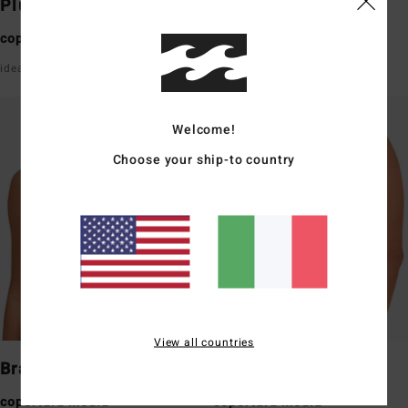
Plunge
Bandeau
copertura media
copertura media
ideale per busti piccoli
ideale per busti piccoli/medi
Welcome!
Choose your ship-to country
View all countries
Bralette
Trilet
copertura media
copertura media