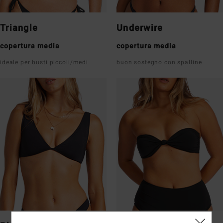
Triangle
Underwire
copertura media
copertura media
ideale per busti piccoli/medi
buon sostegno con spalline