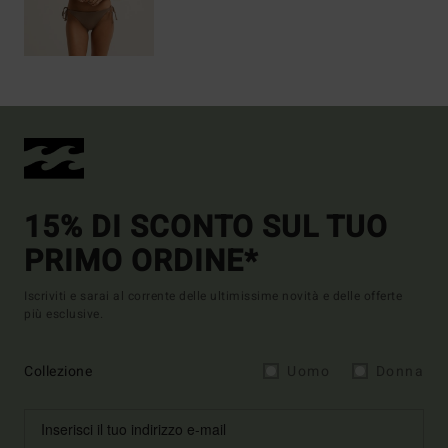
15% DI SCONTO SUL TUO
PRIMO ORDINE*
Iscriviti e sarai al corrente delle ultimissime novità e delle offerte
più esclusive.
Collezione
Uomo
Donna