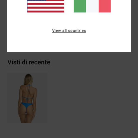
Composizione
78% nylon (poliammide) / 22% elastan
View all countries
Spedizioni e Resi
Visti di recente