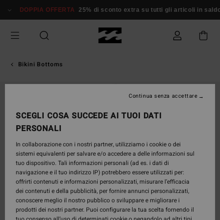
Salta
DOPPIA OFFERTA
25% di sconto extra su tutti gli articoli in saldo*
alle
informazioni
sul
prodotto
Bikini Bottoms
Continua senza accettare
SCEGLI COSA SUCCEDE AI TUOI DATI
PERSONALI
In collaborazione con i nostri partner, utilizziamo i cookie o dei
sistemi equivalenti per salvare e/o accedere a delle informazioni sul
tuo dispositivo. Tali informazioni personali (ad es. i dati di
navigazione e il tuo indirizzo IP) potrebbero essere utilizzati per:
offrirti contenuti e informazioni personalizzati, misurare l’efficacia
dei contenuti e della pubblicità, per fornire annunci personalizzati,
conoscere meglio il nostro pubblico o sviluppare e migliorare i
prodotti dei nostri partner. Puoi configurare la tua scelta fornendo il
tuo consenso all’uso di determinati cookie o negandolo ad altri tipi