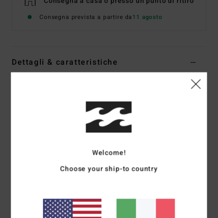
Consegna a casa o presso un punto di ritiro
Consegna prevista a partire da
11 agosto
Dettagli & caratteristiche
Mutandina bikini con copertura succinta Blu Donna
Style
24O231502
Codice colore
trb
Caratteristiche
Tessuto mano pesca riciclato
Welcome!
Tanga con nodo laterale
Taglio alto o basso sulle anche, con cucitura posteriore
Choose your ship-to country
al centro
Copertura succinta sul sedere
Logo ricamato posteriore sulla cucitura laterale sinistra
(vista da chi indossa il capo)