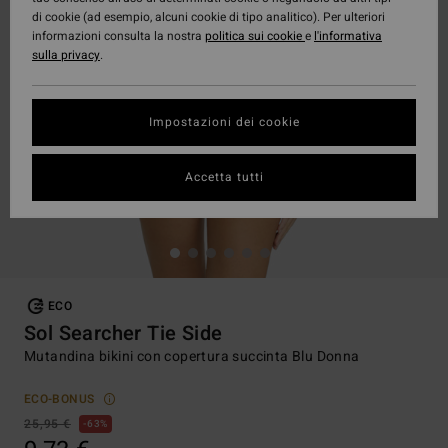
di cookie (ad esempio, alcuni cookie di tipo analitico). Per ulteriori
informazioni consulta la nostra
politica sui cookie
e
l'informativa
sulla privacy
.
Impostazioni dei cookie
Accetta tutti
ECO
Sol Searcher Tie Side
Mutandina bikini con copertura succinta Blu Donna
ECO-BONUS
25,95 €
63%