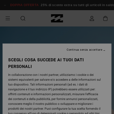
Salta
DOPPIA OFFERTA
25% di sconto extra su tutti gli articoli in saldo*
alle
informazioni
sul
prodotto
Continua senza accettare
SCEGLI COSA SUCCEDE AI TUOI DATI
PERSONALI
In collaborazione con i nostri partner, utilizziamo i cookie o dei
sistemi equivalenti per salvare e/o accedere a delle informazioni sul
tuo dispositivo. Tali informazioni personali (ad es. i dati di
navigazione e il tuo indirizzo IP) potrebbero essere utilizzati per:
offrirti contenuti e informazioni personalizzati, misurare l’efficacia
dei contenuti e della pubblicità, per fornire annunci personalizzati,
conoscere meglio il nostro pubblico o sviluppare e migliorare i
prodotti dei nostri partner. Puoi configurare la tua scelta fornendo il
tuo consenso all’uso di determinati cookie o negandolo ad altri tipi