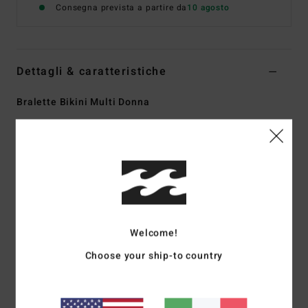
Consegna prevista a partire da
10 agosto
Dettagli & caratteristiche
Bralette Bikini Multi Donna
Style
ABJX300941
Codice colore
mul
Caratteristiche
Collezione:
collezione Sungazers
Tessuto:
tessuto mano pesca elasticizzato in misto di
elastan e poliestere riciclato
Welcome!
Forma:
forma a bralette
Collo:
colletto a barchetta
Choose your ship-to country
Spalline:
Spalline regolabili con anello e cursore
Copertura:
Copertura media
Chiusura:
chiusura posteriore centrale con gancio