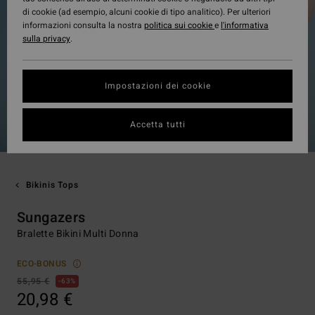
di cookie (ad esempio, alcuni cookie di tipo analitico). Per ulteriori
informazioni consulta la nostra
politica sui cookie
e
l'informativa
sulla privacy
.
Impostazioni dei cookie
Accetta tutti
Bikinis Tops
Sungazers
Bralette Bikini Multi Donna
ECO-BONUS
55,95 €
63%
20,98 €