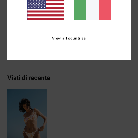
Marcatura:
logo ricamato
Altre caratteristiche:
ruche
Composizione
84% poliestere, 16% elastan
View all countries
Spedizioni e Resi
Visti di recente