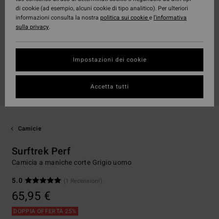
di cookie (ad esempio, alcuni cookie di tipo analitico). Per ulteriori
informazioni consulta la nostra
politica sui cookie
e
l'informativa
sulla privacy
.
Impostazioni dei cookie
Accetta tutti
Camicie
Surftrek Perf
Camicia a maniche corte Grigio uomo
5.0
(1 Recensioni)
65,95 €
DOPPIA OFFERTA 25%