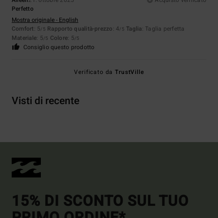
Aileen
21. ottobre 2025
Acquisto verificato
Perfetto
Mostra originale - English
Comfort
: 5
Rapporto qualità-prezzo
: 4
Taglia
: Taglia perfetta
/5
/5
Materiale
: 5
Colore
: 5
/5
/5
Consiglio questo prodotto
Verificato da
TrustVille
Visti di recente
15% DI SCONTO SUL TUO
PRIMO ORDINE*