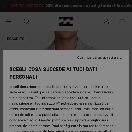
Salta
DOPPIA OFFERTA
25% di sconto extra su tutti gli articoli in saldo*
alle
informazioni
sul
prodotto
ESAURITE
Continua senza accettare
SCEGLI COSA SUCCEDE AI TUOI DATI
PERSONALI
In collaborazione con i nostri partner, utilizziamo i cookie o dei
sistemi equivalenti per salvare e/o accedere a delle informazioni sul
tuo dispositivo. Tali informazioni personali (ad es. i dati di
navigazione e il tuo indirizzo IP) potrebbero essere utilizzati per:
offrirti contenuti e informazioni personalizzati, misurare l’efficacia
dei contenuti e della pubblicità, per fornire annunci personalizzati,
conoscere meglio il nostro pubblico o sviluppare e migliorare i
prodotti dei nostri partner. Puoi configurare la tua scelta fornendo il
tuo consenso all’uso di determinati cookie o negandolo ad altri tipi