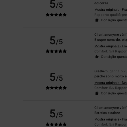
5
/5
dolcezza
Mostra originale - Fr
Rapporto qualità-pr
Consiglio quest
Client anonyme vérif
5
/5
È super comodo, eleg
Mostra originale - Fr
Comfort
: 5
Rapport
/5
Consiglio quest
Gisela
25. gennaio 2
5
/5
perché sono molto s
Mostra originale - De
Comfort
: 5
Rapport
/5
Consiglio quest
Client anonyme vérif
5
/5
Estetica e calore
Mostra originale - Fr
Comfort
: 5
Rapport
/5