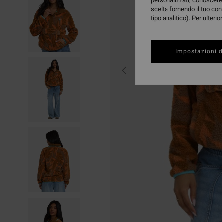
personalizzati, conoscere 
scelta fornendo il tuo con
tipo analitico). Per ulteri
Impostazioni d