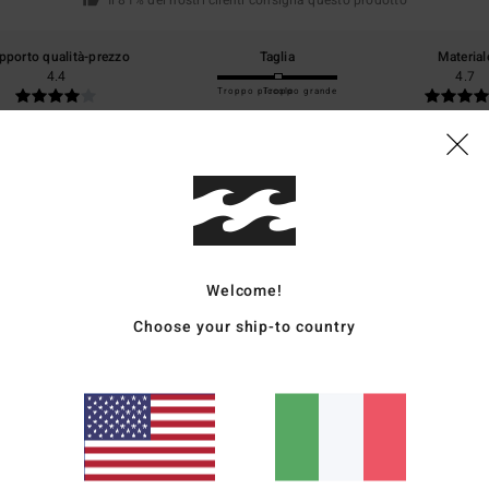
Il 81% dei nostri clienti consiglia questo prodotto
pporto qualità-prezzo
Taglia
Material
4.4
4.7
Troppo piccolo
Troppo grande
026
pure così costoso
utsch
o qualità-prezzo
: 2
Taglia
: Taglia perfetta
Materiale
: 4
/5
/5
Welcome!
6
Choose your ship-to country
utsch
o qualità-prezzo
: 3
Taglia
: Piccolo
Materiale
: 5
Colore
: 5
/5
/5
/5
o prodotto
26
o qualità-prezzo
: 5
Taglia
: Taglia perfetta
Materiale
: 5
Colore
: 5
/5
/5
/5