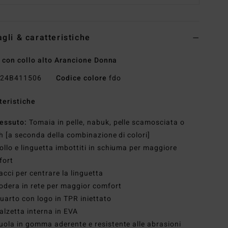
agli & caratteristiche
 con collo alto Arancione Donna
24B411506
Codice colore
fdo
teristiche
essuto:
Tomaia in pelle, nabuk, pelle scamosciata o
 [a seconda della combinazione di colori]
ollo e linguetta imbottiti in schiuma per maggiore
fort
acci per centrare la linguetta
odera in rete per maggior comfort
uarto con logo in TPR iniettato
alzetta interna in EVA
uola in gomma aderente e resistente alle abrasioni