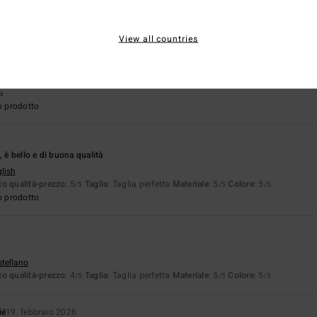
o prodotto
View all countries
6
caldo e comodo. Proprio quello che volevo
ançais
ta
o prodotto
, è bello e di buona qualità
glish
o qualità-prezzo
: 5
Taglia
: Taglia perfetta
Materiale
: 5
Colore
: 5
/5
/5
/5
o prodotto
stellano
o qualità-prezzo
: 4
Taglia
: Taglia perfetta
Materiale
: 5
Colore
: 5
/5
/5
/5
ié
19. febbraio 2026