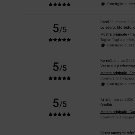
Consiglio quest
Carol
22. marzo 202
5
/5
Lo adoro. Morbido, 
Mostra originale - Fr
Taglia
: Taglia perfet
Consiglio quest
Kerrie
2. marzo 2026
5
/5
Veste alla perfezione
Mostra originale - En
Comfort
: 5
Rapport
/5
Consiglio quest
5
Itziar
2. marzo 2026
/5
Qualità
Mostra originale - Ca
Comfort
: 5
Rapport
/5
Client anonyme vérif