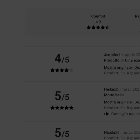
Comfort
Ra
4.9
4
Jennifer
14. aprile 2
/5
Prodotto in Cina ep
Mostra originale - De
Comfort
: 5
Rapport
/5
Heike
28. marzo 202
5
/5
Molto bello
Mostra originale - De
Comfort
: 5
Rapport
/5
Consiglio quest
5
/5
Nicola
26. marzo 20
Comfort
: 5
Rapport
/5