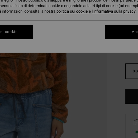
meglio il nostro pubblico o sviluppare e migliorare i prodotti dei nostri partner. P
DOPPI
senso all’uso di determinati cookie o negandolo ad altri tipi di cookie (ad esempi
ori informazioni consulta la nostra
politica sui cookie
e
l'informativa sulla privacy
.
Color
ei cookie
Acc
XS