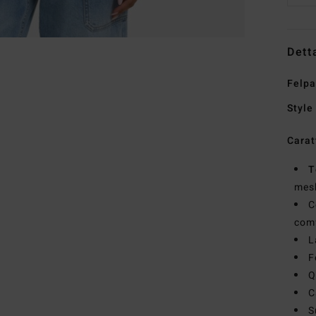
Dett
Felpa
Style
Carat
T
mesh
C
com
L
F
Q
C
S