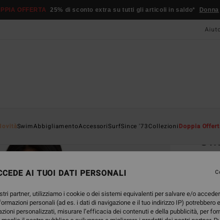
PPIA OFFERTA
25% di sconto extra su tutti gli articoli in saldo*
Donna
Aiut
Home
Novità
Swim
Abbigliamento
Accessori
Surf
Since '73
Collezioni
Doppia Offert
Sw
Felpa
CEDE AI TUOI DATI PERSONALI
4.7
C
89,95
stri partner, utilizziamo i cookie o dei sistemi equivalenti per salvare e/o accede
33,
nformazioni personali (ad es. i dati di navigazione e il tuo indirizzo IP) potrebbero e
azioni personalizzati, misurare l’efficacia dei contenuti e della pubblicità, per fo
OFFER