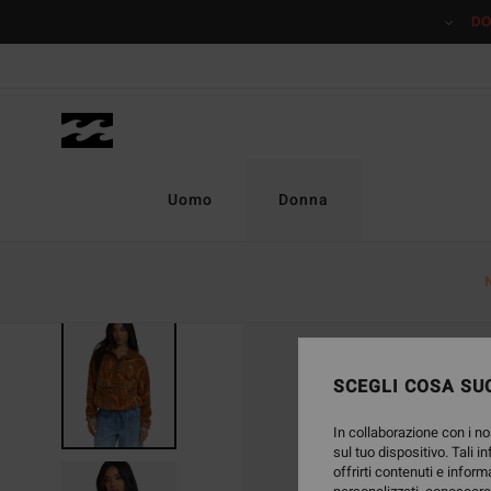
Salta
DO
alle
informazioni
sul
prodotto
Uomo
Donna
SCEGLI COSA SUC
In collaborazione con i no
sul tuo dispositivo. Tali i
offrirti contenuti e inform