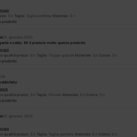
ançais
ezzo
: 5
Taglia
: Taglia perfetta
Materiale
: 5
/5
/5
o prodotto
ié
25. gennaio 2026
ante e caldo. Mi è piaciuto molto questo prodotto.
ançais
o qualità-prezzo
: 5
Taglia
: Troppo grande
Materiale
: 5
Colore
: 5
/5
/5
/5
o prodotto
026
oddisfatto
utsch
o qualità-prezzo
: 5
Taglia
: Piccolo
Materiale
: 5
Colore
: 5
/5
/5
/5
o prodotto
ié
24. gennaio 2026
ançais
o qualità-prezzo
: 5
Taglia
: Taglia perfetta
Materiale
: 5
Colore
: 5
/5
/5
/5