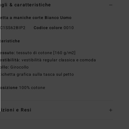
agli & caratteristiche
etta a maniche corte Bianco Uomo
C1SS62BIP2
Codice colore
0010
teristiche
essuto:
tessuto di cotone [160 g/m2]
estibilità:
vestibilità regular classica e comoda
ollo:
Girocollo
tichetta grafica sulla tasca sul petto
osizione
100% cotone
izioni e Resi