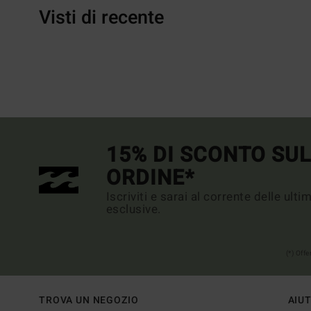
Visti di recente
15% DI SCONTO SU
ORDINE*
Iscriviti e sarai al corrente delle ult
esclusive.
(*) Off
TROVA UN NEGOZIO
AIU