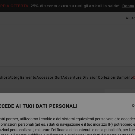
PPIA OFFERTA
25% di sconto extra su tutti gli articoli in saldo*
Donna
Aiut
Home
short
Abbigliamento
Accessori
Surf
Adventure Division
Collezioni
Bambino
Tr
Magli
CEDE AI TUOI DATI PERSONALI
C
25,
stri partner, utilizziamo i cookie o dei sistemi equivalenti per salvare e/o accede
nformazioni personali (ad es. i dati di navigazione e il tuo indirizzo IP) potrebbero e
Color
azioni personalizzati, misurare l’efficacia dei contenuti e della pubblicità, per fo