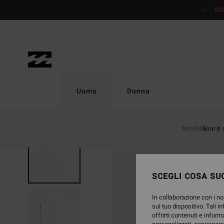
Salta
DO
alle
informazioni
sul
prodotto
Uomo
Donna
Novità
Board 
SCEGLI COSA SUC
In collaborazione con i no
sul tuo dispositivo. Tali i
offrirti contenuti e inform