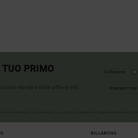
L TUO PRIMO
Collezione
imissime novità e delle offerte più
erta on-line valida per i nuovi membri - Le condizioni complete sono disponibili nella mail di b
TO
BILLABONG