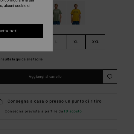
uoi configurare la tua
o, alcuni cookie di
etta tutti
S
M
L
XL
XXL
nsulta la guida alle taglie
Aggiungi al carrello
Consegna a casa o presso un punto di ritiro
Consegna prevista a partire da
10 agosto