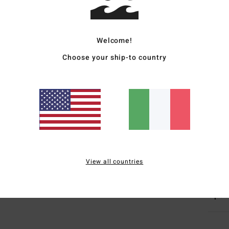
Dett
Magli
Welcome!
Style
Choose your ship-to country
Carat
T
V
C
E
Comp
View all countries
Sped