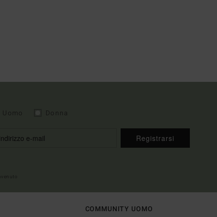
Uomo
Donna
Registrarsi
envenuto
COMMUNITY UOMO