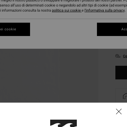
meglio il nostro pubblico o sviluppare e migliorare i prodotti dei nostri partner. P
senso all’uso di determinati cookie o negandolo ad altri tipi di cookie (ad esempi
ori informazioni consulta la nostra
politica sui cookie
e
l'informativa sulla privacy
.
ei cookie
Acc
XS
Co