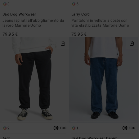
3
5
Bad Dog Workwear
Larry Cord
Jeans ispirati all'abbigliamento da
Pantaloni in velluto a coste con
lavoro Marrone Uomo
vita elasticizzata Marrone Uomo
79,95 €
75,95 €
2
1
ECO
ECO
Arch
Bad Dog Workwear Denim