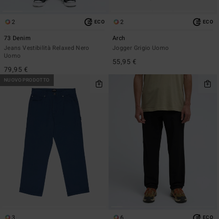
2
2
ECO
ECO
73 Denim
Arch
Jeans Vestibilità Relaxed Nero
Jogger Grigio Uomo
Uomo
55,95 €
79,95 €
NUOVO PRODOTTO
3
6
ECO