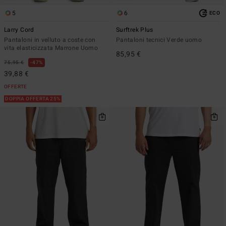
5
6
ECO
Larry Cord
Surftrek Plus
Pantaloni in velluto a coste con
Pantaloni tecnici Verde uomo
vita elasticizzata Marrone Uomo
85,95 €
75,95 €
47%
39,88 €
OFFERTE
DOPPIA OFFERTA 25%