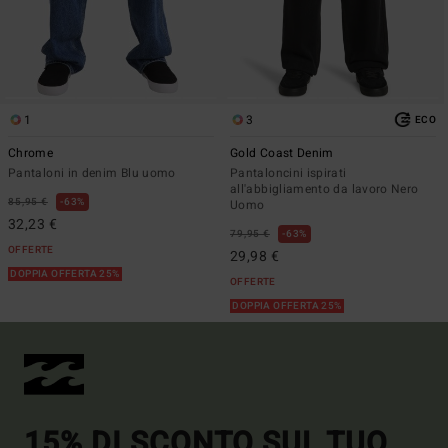
1
3
ECO
Chrome
Gold Coast Denim
Pantaloni in denim Blu uomo
Pantaloncini ispirati
all'abbigliamento da lavoro Nero
85,95 €
63%
Uomo
32,23 €
79,95 €
63%
OFFERTE
29,98 €
DOPPIA OFFERTA 25%
OFFERTE
DOPPIA OFFERTA 25%
15% DI SCONTO SUL TUO