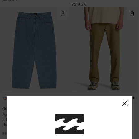
75,95 €
3
6
ECO
Gold Coast Denim
Surftrek Plus
Pantaloncini ispirati
Pantaloni tecnici Marrone uomo
all'abbigliamento da lavoro Blu
85,95 €
40%
Uomo
51,57 €
85,95 €
63%
OFFERTE