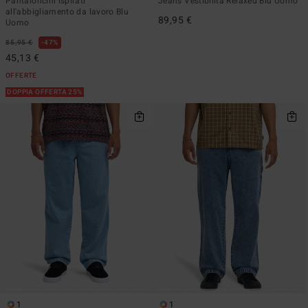
Pantaloncini ispirati
Jeans Vestibilità Relaxed Blu Uomo
all'abbigliamento da lavoro Blu
89,95 €
Uomo
85,95 €
47%
45,13 €
OFFERTE
DOPPIA OFFERTA 25%
1
1