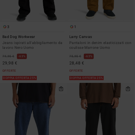
3
1
Bad Dog Workwear
Larry Canvas
Jeans ispirati all'abbigliamento da
Pantaloni in denim elasticizzati con
lavoro Nero Uomo
coulisse Marrone Uomo
79,95 €
63%
75,95 €
63%
29,98 €
28,48 €
OFFERTE
OFFERTE
DOPPIA OFFERTA 25%
DOPPIA OFFERTA 25%