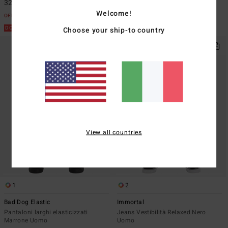
32,23 €
Welcome!
DOPPIA OFFERTA 25%
OFFERTE
Choose your ship-to country
DOPPIA OFFERTA 25%
View all countries
1
2
Bad Dog Elastic
Immortal
Pantaloni larghi elasticizzati
Jeans Vestibilità Relaxed Nero
Marrone Uomo
Uomo