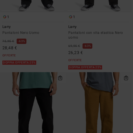
1
1
Larry
Larry
Pantaloni Nero Uomo
Pantaloni con vita elastica Nero
uomo
75,95 €
63%
69,95 €
63%
28,48 €
26,23 €
OFFERTE
OFFERTE
DOPPIA OFFERTA 25%
DOPPIA OFFERTA 25%