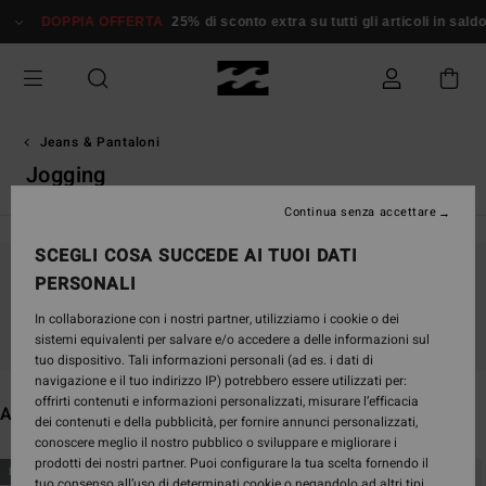
Salta
PIA OFFERTA
25% di sconto extra su tutti gli articoli in saldo*
Donna
alla
selezione
di
griglie
dei
prodotti
Jeans & Pantaloni
Jogging
Continua senza accettare
SCEGLI COSA SUCCEDE AI TUOI DATI
PERSONALI
Continua a seguirci, i prodotti che cerchi
presto saranno di nuovo disponibili
In collaborazione con i nostri partner, utilizziamo i cookie o dei
sistemi equivalenti per salvare e/o accedere a delle informazioni sul
tuo dispositivo. Tali informazioni personali (ad es. i dati di
navigazione e il tuo indirizzo IP) potrebbero essere utilizzati per:
offrirti contenuti e informazioni personalizzati, misurare l’efficacia
Altri articoli che potrebbero piacerti
dei contenuti e della pubblicità, per fornire annunci personalizzati,
conoscere meglio il nostro pubblico o sviluppare e migliorare i
prodotti dei nostri partner. Puoi configurare la tua scelta fornendo il
Salta
Vai
NUOVO PRODOTTO
NUOVO PRODOTTO
tuo consenso all’uso di determinati cookie o negandolo ad altri tipi