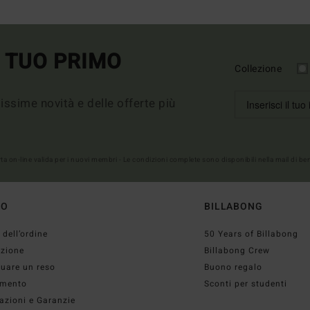
L TUO PRIMO
Collezione
imissime novità e delle offerte più
erta on-line valida per i nuovi membri - Le condizioni complete sono disponibili nella mail di b
TO
BILLABONG
 dell’ordine
50 Years of Billabong
izione
Billabong Crew
tuare un reso
Buono regalo
mento
Sconti per studenti
azioni e Garanzie