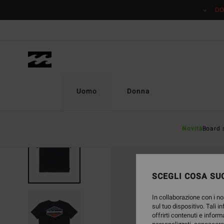
Salta
DO
alle
informazioni
sul
prodotto
Uomo
Donna
Novità
Board 
SCEGLI COSA SUC
In collaborazione con i no
sul tuo dispositivo. Tali i
offrirti contenuti e inform