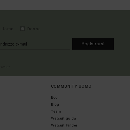
Uomo
Donna
Registrarsi
envenuto
COMMUNITY UOMO
Eco
Blog
Team
Wetsuit guida
Wetsuit Finder