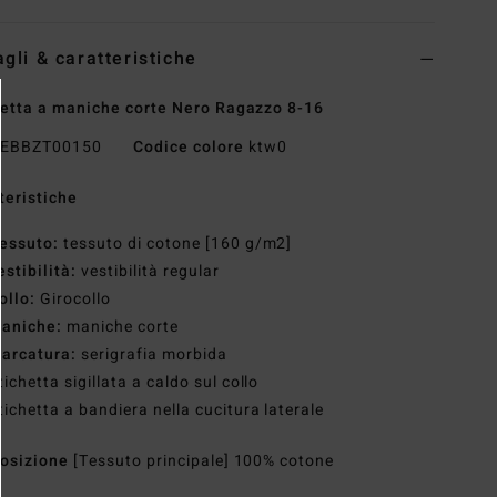
agli & caratteristiche
etta a maniche corte Nero Ragazzo 8-16
EBBZT00150
Codice colore
ktw0
teristiche
essuto:
tessuto di cotone [160 g/m2]
estibilità:
vestibilità regular
ollo:
Girocollo
aniche:
maniche corte
arcatura:
serigrafia morbida
tichetta sigillata a caldo sul collo
tichetta a bandiera nella cucitura laterale
osizione
[Tessuto principale] 100% cotone