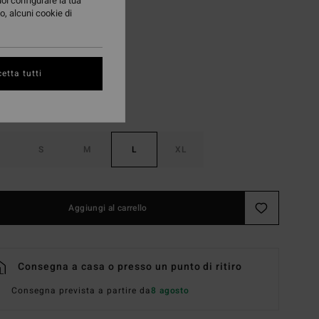
uoi configurare la tua
o, alcuni cookie di
Dark Navy
i
etta tutti
S
M
L
XL
Aggiungi al carrello
Consegna a casa o presso un punto di ritiro
Consegna prevista a partire da
8 agosto