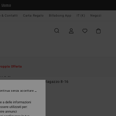
Uomo
o & Contatti
Carta Regalo
Billabong App
IT (€)
Negozi
Uomo
Bambino
T-Shirt
Doppia Offerta
lled
etta a maniche corte Nero Ragazzo 8-16
ontinua senza accettare
 €
55%
8 €
re a delle informazioni
ssere utilizzati per:
TE
rnire annunci
A OFFERTA 25%