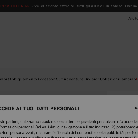
PPIA OFFERTA
25% di sconto extra su tutti gli articoli in saldo*
Donna
Aiut
Home
short
Abbigliamento
Accessori
Surf
Adventure Division
Collezioni
Bambino
Wa
Magli
CEDE AI TUOI DATI PERSONALI
C
19,95
8,9
stri partner, utilizziamo i cookie o dei sistemi equivalenti per salvare e/o accede
nformazioni personali (ad es. i dati di navigazione e il tuo indirizzo IP) potrebbero e
OFFER
azioni personalizzati, misurare l’efficacia dei contenuti e della pubblicità, per fo
DOPPI