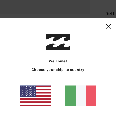
Dett
Magli
Style
Carat
T
Welcome!
v
Choose your ship-to country
C
M
M
E
E
Comp