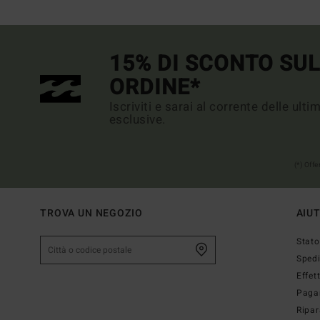
15% DI SCONTO SU
ORDINE*
Iscriviti e sarai al corrente delle ult
esclusive.
(*) Off
TROVA UN NEGOZIO
AIU
Stato
Sped
Effet
Paga
Ripar