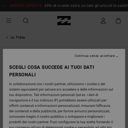
Salta
DOPPIA OFFERTA
25% di sconto extra su tutti gli articoli in saldo*
alle
informazioni
sul
prodotto
Lo Tides
ESAURITE
Continua senza accettare
SCEGLI COSA SUCCEDE AI TUOI DATI
PERSONALI
In collaborazione con i nostri partner, utilizziamo i cookie o dei
sistemi equivalenti per salvare e/o accedere a delle informazioni sul
tuo dispositivo. Tali informazioni personali (ad es. i dati di
navigazione e il tuo indirizzo IP) potrebbero essere utilizzati per:
offrirti contenuti e informazioni personalizzati, misurare l’efficacia
dei contenuti e della pubblicità, per fornire annunci personalizzati,
conoscere meglio il nostro pubblico o sviluppare e migliorare i
prodotti dei nostri partner. Puoi configurare la tua scelta fornendo il
tuo consenso all’uso di determinati cookie o negandolo ad altri tipi