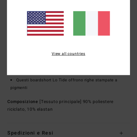
Vestibilità:
vestibilità Lo Tide moderna
Vita:
vita lasso elastica
Chiusura:
vita completa con coulisse per la vestibilità
ideale
Cucitura esterna:
cucitura esterna da 17,5", lunghezza
corta
Tasche:
tasca laterale
View all countries
Tasca posteriore a marsupio
Altre caratteristiche:
perfetti per un po' di relax in
spiaggia o una rapida uscita in tavola
Questi boardshort Lo Tide offrono righe stampate a
pigmenti
Composizione
[Tessuto principale] 90% poliestere
riciclato, 10% elastan
Spedizioni e Resi