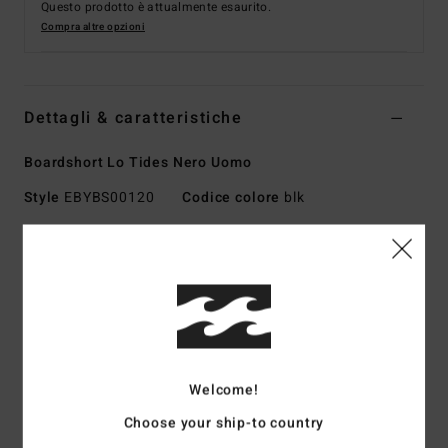
Questo prodotto è attualmente esaurito.
Compra altre opzioni
Dettagli & caratteristiche
Boardshort Lo Tides Nero Uomo
Style
EBYBS00120
Codice colore
blk
Caratteristiche
Tessuto:
tessuto Recycler 4 way stretch in 90%
poliestere riciclato e 10% elastan
Tessuto ad elevate prestazioni realizzato con bottiglie di
PET riciclate
La combinazione perfetta di prestazioni e comodità
Welcome!
Rivestimento: rivestimento micro repel idrorepellente, per
Choose your ship-to country
un tessuto leggero e ad asciugatura rapida