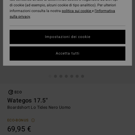
di cookie (ad esempio, alcuni cookie di tipo analitico). Per ulteriori
informazioni consulta la nostra
politica sui cookie
e
l'informativa
sulla privacy
.
Impostazioni dei cookie
Accetta tutti
ECO
Wategos 17.5"
Boardshort Lo Tides Nero Uomo
ECO-BONUS
69,95 €