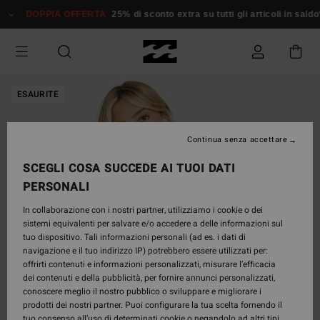
Salta
DOPPIA OFFERTA
25% di sconto extra su tutti gli articoli in saldo*
alle
informazioni
sul
prodotto
ESAURITE
Continua senza accettare
SCEGLI COSA SUCCEDE AI TUOI DATI
PERSONALI
In collaborazione con i nostri partner, utilizziamo i cookie o dei
sistemi equivalenti per salvare e/o accedere a delle informazioni sul
tuo dispositivo. Tali informazioni personali (ad es. i dati di
navigazione e il tuo indirizzo IP) potrebbero essere utilizzati per:
offrirti contenuti e informazioni personalizzati, misurare l’efficacia
dei contenuti e della pubblicità, per fornire annunci personalizzati,
conoscere meglio il nostro pubblico o sviluppare e migliorare i
prodotti dei nostri partner. Puoi configurare la tua scelta fornendo il
tuo consenso all’uso di determinati cookie o negandolo ad altri tipi