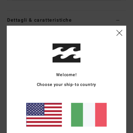
Dettagli & caratteristiche
Costume intero a maniche lunghe Blu Donna
Style
EBJWR03028
Codice colore
cbl
Caratteristiche
Collezione:
The Wave Haze
Welcome!
Tessuto:
mano pesca elasticizzato in nylon riciclato
Choose your ship-to country
(78%) e elastan (22%)
Vestibilità:
Vestibilità classica
Copertura:
copertura succinta e taglio hike
Collo:
collo davanti a V e aperto dietro
Maniche:
Maniche lunghe
Chiusura:
chiusura fissa
Fodera:
esterno e interno recycler 100% riciclati,