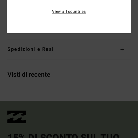
realizzati con bottiglie di PET riciclate
View all countries
Composizione
[Tessuto principale] 78% nylon riciclato,
22% elastan
Spedizioni e Resi
Visti di recente