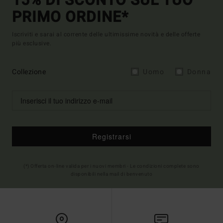
15% DI SCONTO SUL TUO
PRIMO ORDINE*
Iscriviti e sarai al corrente delle ultimissime novità e delle offerte
più esclusive.
Collezione
Uomo
Donna
Registrarsi
(*) Offerta on-line valida per i nuovi membri - Le condizioni complete sono
disponibili nella mail di benvenuto