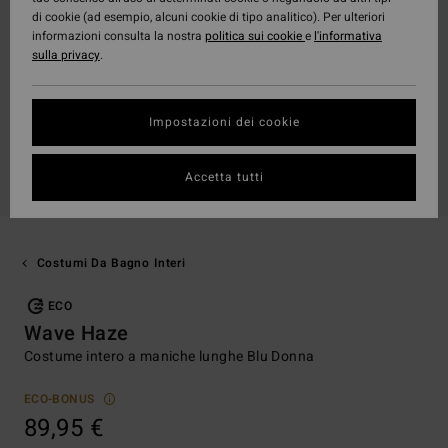
di cookie (ad esempio, alcuni cookie di tipo analitico). Per ulteriori
informazioni consulta la nostra
politica sui cookie
e
l'informativa
sulla privacy
.
Impostazioni dei cookie
Accetta tutti
Costumi Da Bagno Interi
ECO
Wave Haze
Costume intero a maniche lunghe Blu Donna
ECO-BONUS
89,95 €