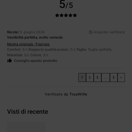
5
/5
Nicole
23. giugno 2026
Acquisto verificato
Vestibilità perfetta, molto comoda
Mostra originale - Français
Comfort
: 5
Rapporto qualità-prezzo
: 5
Taglia
: Taglia perfetta
/5
/5
Materiale
: 5
Colore
: 5
/5
/5
Consiglio questo prodotto
1
2
3
...
5
>
Verificato da
TrustVille
Visti di recente