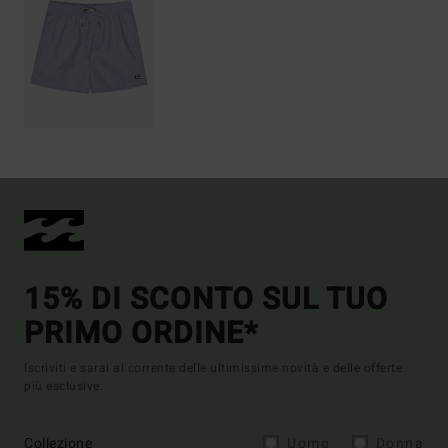
15% DI SCONTO SUL TUO
PRIMO ORDINE*
Iscriviti e sarai al corrente delle ultimissime novità e delle offerte
più esclusive.
Collezione
Uomo
Donna