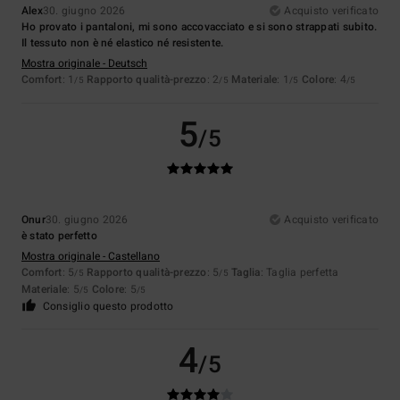
Alex
30. giugno 2026
Acquisto verificato
Ho provato i pantaloni, mi sono accovacciato e si sono strappati subito.
Il tessuto non è né elastico né resistente.
Mostra originale - Deutsch
Comfort
: 1
Rapporto qualità-prezzo
: 2
Materiale
: 1
Colore
: 4
/5
/5
/5
/5
5
/5
Onur
30. giugno 2026
Acquisto verificato
è stato perfetto
Mostra originale - Castellano
Comfort
: 5
Rapporto qualità-prezzo
: 5
Taglia
: Taglia perfetta
/5
/5
Materiale
: 5
Colore
: 5
/5
/5
Consiglio questo prodotto
4
/5