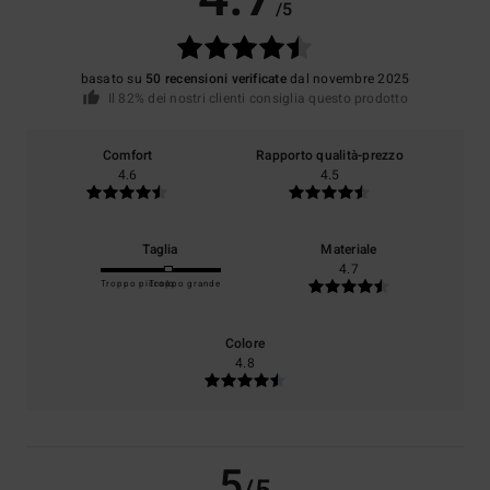
/5
basato su
50 recensioni verificate
dal novembre 2025
Il 82% dei nostri clienti consiglia questo prodotto
Comfort
Rapporto qualità-prezzo
4.6
4.5
Taglia
Materiale
4.7
Troppo piccolo
Troppo grande
Colore
4.8
5