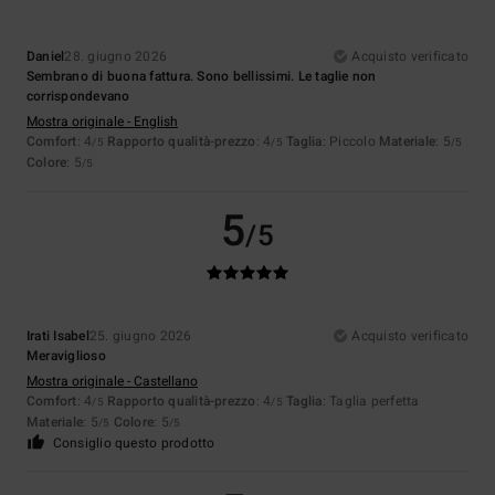
Daniel
28. giugno 2026
Acquisto verificato
Sembrano di buona fattura. Sono bellissimi. Le taglie non
corrispondevano
Mostra originale - English
Comfort
: 4
Rapporto qualità-prezzo
: 4
Taglia
: Piccolo
Materiale
: 5
/5
/5
/5
Colore
: 5
/5
5
/5
Irati Isabel
25. giugno 2026
Acquisto verificato
Meraviglioso
Mostra originale - Castellano
Comfort
: 4
Rapporto qualità-prezzo
: 4
Taglia
: Taglia perfetta
/5
/5
Materiale
: 5
Colore
: 5
/5
/5
Consiglio questo prodotto