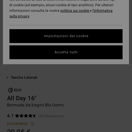
di cookie (ad esempio, alcuni cookie di tipo analitico). Per ulteriori
informazioni consulta la nostra
politica sui cookie
e
l'informativa
sulla privacy
.
Impostazioni dei cookie
Accetta tutti
Tasche Laterali
ECO
All Day 16"
Bermuda da bagno Blu Uomo
4.7
(50 Recensioni)
ECO-BONUS