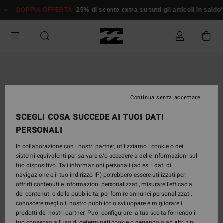
Salta
DOPPIA OFFERTA
25% di sconto extra su tutti gli articoli in saldo*
Do
alle
informazioni
sul
prodotto
Continua senza accettare
SCEGLI COSA SUCCEDE AI TUOI DATI
PERSONALI
In collaborazione con i nostri partner, utilizziamo i cookie o dei
sistemi equivalenti per salvare e/o accedere a delle informazioni sul
tuo dispositivo. Tali informazioni personali (ad es. i dati di
navigazione e il tuo indirizzo IP) potrebbero essere utilizzati per:
offrirti contenuti e informazioni personalizzati, misurare l’efficacia
dei contenuti e della pubblicità, per fornire annunci personalizzati,
conoscere meglio il nostro pubblico o sviluppare e migliorare i
prodotti dei nostri partner. Puoi configurare la tua scelta fornendo il
tuo consenso all’uso di determinati cookie o negandolo ad altri tipi