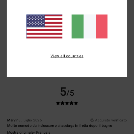
5
/5
Stephane
8. luglio 2026
Acquisto verificato
Rapporto qualità-prezzo
View all countries
Mostra originale - Français
Comfort
: 5
Rapporto qualità-prezzo
: 5
Taglia
: Taglia perfetta
/5
/5
Materiale
: 5
Colore
: 5
/5
/5
Consiglio questo prodotto
5
/5
Marvin
8. luglio 2026
Acquisto verificato
Molto comodo da indossare e si asciuga in fretta dopo il bagno
Mostra originale - Français