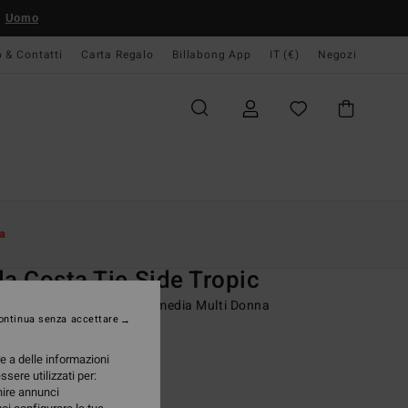
Uomo
o & Contatti
Carta Regalo
Billabong App
IT (€)
Negozi
Donna
Swim
Bikini Bottoms
a
O
la Costa Tie Side Tropic
dina bikini con copertura media Multi Donna
ontinua senza accettare
ONUS
re a delle informazioni
 €
63%
ssere utilizzati per:
48 €
rnire annunci