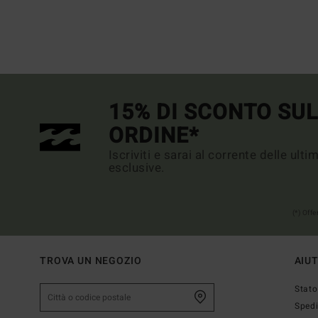
15% DI SCONTO SU
ORDINE*
Iscriviti e sarai al corrente delle ult
esclusive.
(*) Off
TROVA UN NEGOZIO
AIU
Stato
Sped