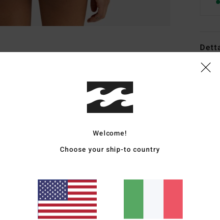
Dett
Mutan
Style
Carat
C
Welcome!
T
Choose your ship-to country
(78%
V
C
C
M