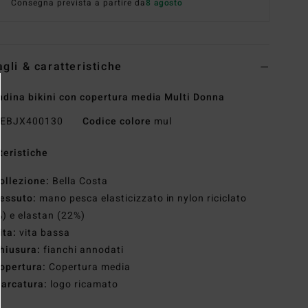
Consegna prevista a partire da
8 agosto
agli & caratteristiche
dina bikini con copertura media Multi Donna
EBJX400130
Codice colore
mul
teristiche
ollezione:
Bella Costa
essuto:
mano pesca elasticizzato in nylon riciclato
) e elastan (22%)
ita:
vita bassa
hiusura:
fianchi annodati
opertura:
Copertura media
arcatura:
logo ricamato