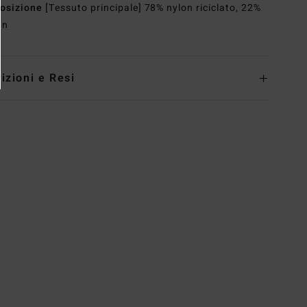
osizione
[Tessuto principale] 78% nylon riciclato, 22%
an
izioni e Resi