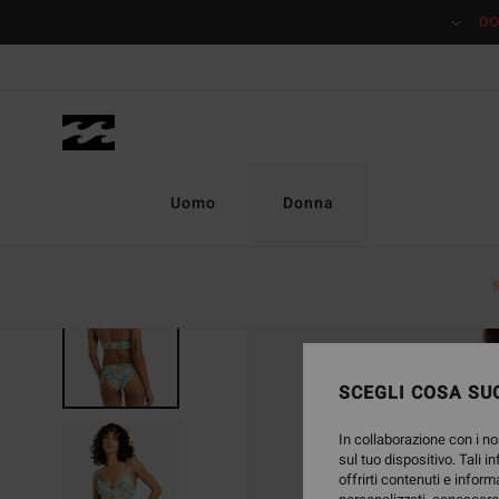
Salta
DO
alle
informazioni
sul
prodotto
Uomo
Donna
SCEGLI COSA SUC
In collaborazione con i no
sul tuo dispositivo. Tali i
offrirti contenuti e inform