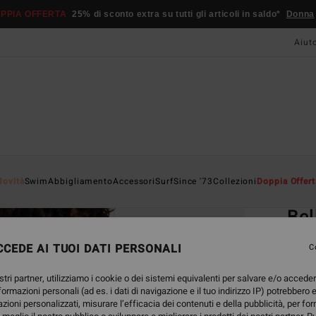
PPIA OFFERTA
25% di sconto extra su tutti gli articoli in saldo*
Donna
Aiut
Home
Novità
Swim
Abbigliamento
Accessori
Surf
Since '73
Collezioni
Doppia Offert
EC
Bel
Mutan
CEDE AI TUOI DATI PERSONALI
C
ECO-B
stri partner, utilizziamo i cookie o dei sistemi equivalenti per salvare e/o accede
35,95
nformazioni personali (ad es. i dati di navigazione e il tuo indirizzo IP) potrebbero e
13,
azioni personalizzati, misurare l’efficacia dei contenuti e della pubblicità, per fo