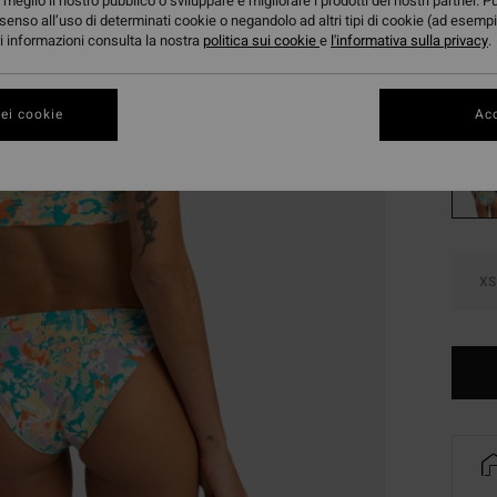
meglio il nostro pubblico o sviluppare e migliorare i prodotti dei nostri partner. P
OFFER
senso all’uso di determinati cookie o negandolo ad altri tipi di cookie (ad esempi
ori informazioni consulta la nostra
politica sui cookie
e
l'informativa sulla privacy
DOPPI
.
Color
ei cookie
Acc
XS