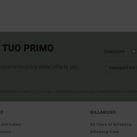
L TUO PRIMO
Collezione
imissime novità e delle offerte più
erta on-line valida per i nuovi membri - Le condizioni complete sono disponibili nella mail di b
TO
BILLABONG
 dell’ordine
50 Years of Billabong
izione
Billabong Crew