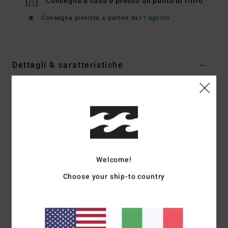
Consegna a casa o presso un punto di ritiro
Consegna prevista a partire da
11 agosto
Dettagli & caratteristiche
Mutandina bikini Verde Donna
Style
24O233508
Codice colore
jng
Caratteristiche
Tessuto:
poliestere riciclato, poliestere, elastan
Welcome!
Pantaloni da trekking Skimpy
Taglio a gamba alta
Choose your ship-to country
Copertura succinta sul sedere
Toppa in silicone Josie X Billabong al centro della
schiena