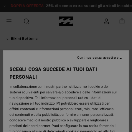
Salta
DOPPIA OFFERTA
25% di sconto extra su tutti gli articoli in saldo*
alle
informazioni
sul
prodotto
Bikini Bottoms
Continua senza accettare
SCEGLI COSA SUCCEDE AI TUOI DATI
PERSONALI
In collaborazione con i nostri partner, utilizziamo i cookie o dei
sistemi equivalenti per salvare e/o accedere a delle informazioni sul
tuo dispositivo. Tali informazioni personali (ad es. i dati di
navigazione e il tuo indirizzo IP) potrebbero essere utilizzati per:
offrirti contenuti e informazioni personalizzati, misurare l’efficacia
dei contenuti e della pubblicità, per fornire annunci personalizzati,
conoscere meglio il nostro pubblico o sviluppare e migliorare i
prodotti dei nostri partner. Puoi configurare la tua scelta fornendo il
tuo consenso all’uso di determinati cookie o negandolo ad altri tipi