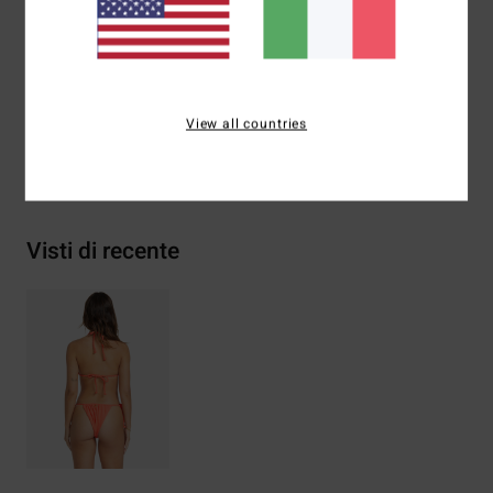
Composizione
74% poliestere riciclato 21% poliestere 5%
elastan
View all countries
Spedizioni e Resi
Visti di recente