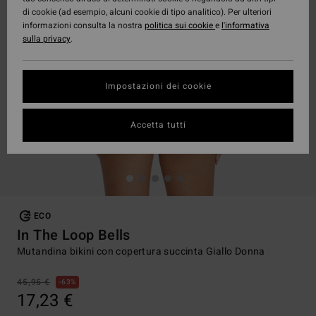
di cookie (ad esempio, alcuni cookie di tipo analitico). Per ulteriori
informazioni consulta la nostra
politica sui cookie
e
l'informativa
sulla privacy
.
Impostazioni dei cookie
Accetta tutti
ECO
In The Loop Bells
Mutandina bikini con copertura succinta Giallo Donna
45,95 €
63%
17,23 €