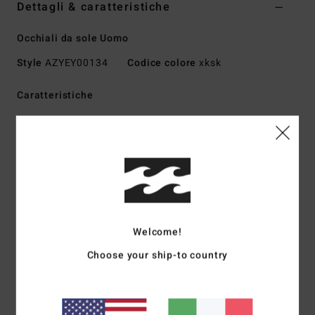
Dettagli & caratteristiche
Occhiali da sole Uomo
Style
AZYEY00134
Codice colore
xksk
Caratteristiche
Tessuto:
tessuto in misto di acetato, acrilico, rame e
metallo
Protezione UV:
100% protezione UV
Montatura:
montatura Mazzucchelli in acetato realizzata
a mano
Lenti:
lenti CR-39 leggere per la massima nitidezza
Lenti sferiche base 4
Welcome!
Taglia:
taglia medio-grande
Choose your ship-to country
Altre caratteristiche: Perni ottici italiani in acciaio
inossidabile
Custodia rigida inclusa