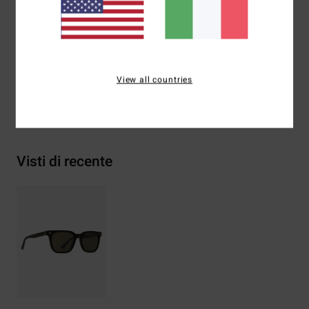
Scarica la
Dichiarazione Di Conformità
Composizione
73% acetato, 23% acrilico, 2% rame, 2%
metallo
View all countries
Spedizioni e Resi
Visti di recente