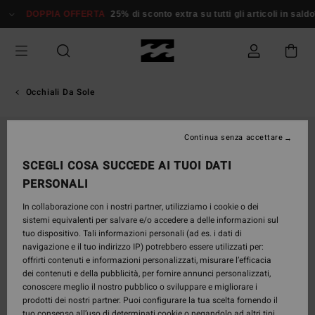
Salta
DOPPIA OFFERTA
25% di sconto extra su tutti gli articoli in saldo*
alle
informazioni
sul
prodotto
Occhiali Da Sole
Continua senza accettare
SCEGLI COSA SUCCEDE AI TUOI DATI
PERSONALI
In collaborazione con i nostri partner, utilizziamo i cookie o dei
sistemi equivalenti per salvare e/o accedere a delle informazioni sul
tuo dispositivo. Tali informazioni personali (ad es. i dati di
navigazione e il tuo indirizzo IP) potrebbero essere utilizzati per:
offrirti contenuti e informazioni personalizzati, misurare l’efficacia
dei contenuti e della pubblicità, per fornire annunci personalizzati,
conoscere meglio il nostro pubblico o sviluppare e migliorare i
prodotti dei nostri partner. Puoi configurare la tua scelta fornendo il
tuo consenso all’uso di determinati cookie o negandolo ad altri tipi