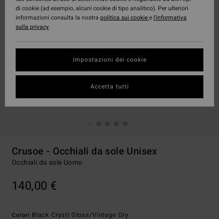
di cookie (ad esempio, alcuni cookie di tipo analitico). Per ulteriori
informazioni consulta la nostra
politica sui cookie
e
l'informativa
sulla privacy
.
Impostazioni dei cookie
Accetta tutti
Crusoe - Occhiali da sole Unisex
Occhiali da sole Uomo
140,00 €
Black Crystl Gloss/vintage Gry
Colori