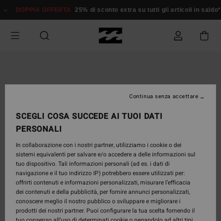
Salta
DOPPIA OFFERTA
25% di sconto extra su tutti gli articoli in sald
alle
informazioni
sul
prodotto
Continua senza accettare
SCEGLI COSA SUCCEDE AI TUOI DATI
PERSONALI
In collaborazione con i nostri partner, utilizziamo i cookie o dei
sistemi equivalenti per salvare e/o accedere a delle informazioni sul
tuo dispositivo. Tali informazioni personali (ad es. i dati di
navigazione e il tuo indirizzo IP) potrebbero essere utilizzati per:
offrirti contenuti e informazioni personalizzati, misurare l’efficacia
dei contenuti e della pubblicità, per fornire annunci personalizzati,
conoscere meglio il nostro pubblico o sviluppare e migliorare i
prodotti dei nostri partner. Puoi configurare la tua scelta fornendo il
tuo consenso all’uso di determinati cookie o negandolo ad altri tipi