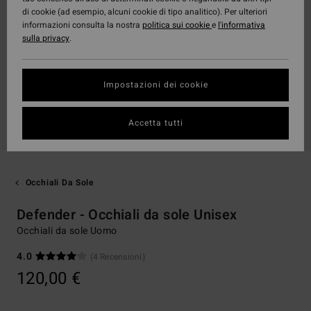
di cookie (ad esempio, alcuni cookie di tipo analitico). Per ulteriori
informazioni consulta la nostra
politica sui cookie
e
l'informativa
sulla privacy
.
Impostazioni dei cookie
Accetta tutti
Occhiali Da Sole
Defender - Occhiali da sole Unisex
Occhiali da sole Uomo
4.0
(4 Recensioni)
120,00 €