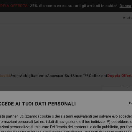
PPIA OFFERTA
25% di sconto extra su tutti gli articoli in saldo*
Donna
Aiut
Home
Novità
Swim
Abbigliamento
Accessori
Surf
Since '73
Collezioni
Doppia Offert
Dol
Occhi
CEDE AI TUOI DATI PERSONALI
C
100
stri partner, utilizziamo i cookie o dei sistemi equivalenti per salvare e/o accede
nformazioni personali (ad es. i dati di navigazione e il tuo indirizzo IP) potrebbero e
Color
azioni personalizzati, misurare l’efficacia dei contenuti e della pubblicità, per fo