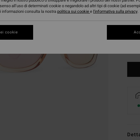
meglio il nostro pubblico o sviluppare e migliorare i prodotti dei nostri partner. P
senso all’uso di determinati cookie o negandolo ad altri tipi di cookie (ad esempi
ori informazioni consulta la nostra
politica sui cookie
e
l'informativa sulla privacy
.
ei cookie
Acc
Dett