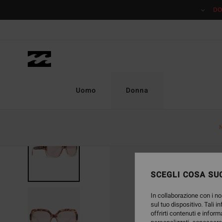
Salta
DO
alle
informazioni
sul
prodotto
Uomo
Donna
SCEGLI COSA SUC
In collaborazione con i no
sul tuo dispositivo. Tali i
offrirti contenuti e inform