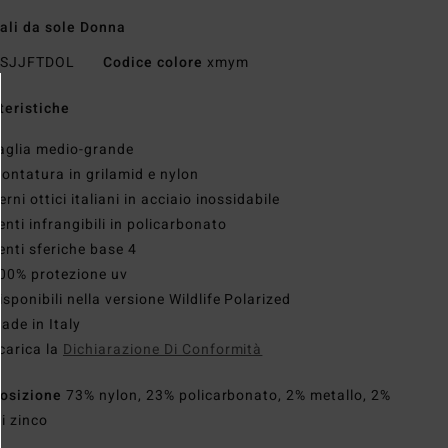
ali da sole Donna
SJJFTDOL
Codice colore
xmym
teristiche
aglia medio-grande
ontatura in grilamid e nylon
erni ottici italiani in acciaio inossidabile
enti infrangibili in policarbonato
enti sferiche base 4
00% protezione uv
isponibili nella versione Wildlife Polarized
ade in Italy
carica la
Dichiarazione Di Conformità
osizione
73% nylon, 23% policarbonato, 2% metallo, 2%
di zinco