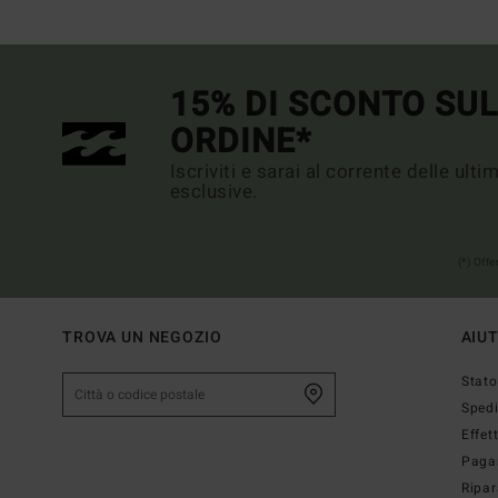
15% DI SCONTO SU
ORDINE*
Iscriviti e sarai al corrente delle ult
esclusive.
(*) Off
TROVA UN NEGOZIO
AIU
Stato
Sped
Effet
Paga
Ripar