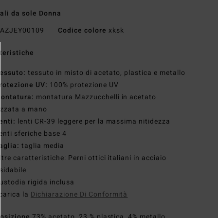
ali da sole Donna
AZJEY00109
Codice colore
xksk
teristiche
essuto:
tessuto in misto di acetato, plastica e metallo
rotezione UV:
100% protezione UV
ontatura:
montatura Mazzucchelli in acetato
izzata a mano
enti:
lenti CR-39 leggere per la massima nitidezza
enti sferiche base 4
aglia:
taglia media
ltre caratteristiche: Perni ottici italiani in acciaio
sidabile
ustodia rigida inclusa
carica la
Dichiarazione Di Conformità
osizione
73% acetato, 23 % plastica, 4% metallo