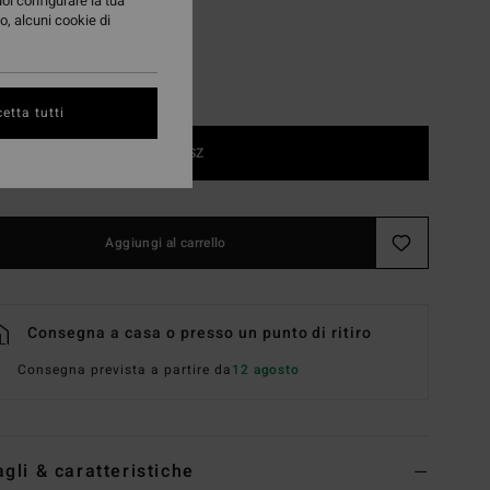
uoi configurare la tua
o, alcuni cookie di
etta tutti
1SZ
Aggiungi al carrello
Consegna a casa o presso un punto di ritiro
Consegna prevista a partire da
12 agosto
agli & caratteristiche