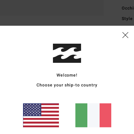
Occhi
Style
Carat
T
P
M
real
L
Welcome!
L
Choose your ship-to country
T
A
inos
C
S
Comp