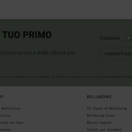
L TUO PRIMO
Collezione
imissime novità e delle offerte più
erta on-line valida per i nuovi membri - Le condizioni complete sono disponibili nella mail di b
TO
BILLABONG
 dell’ordine
50 Years of Billabong
izione
Billabong Crew
tuare un reso
Buono regalo
mento
Sconti per studenti