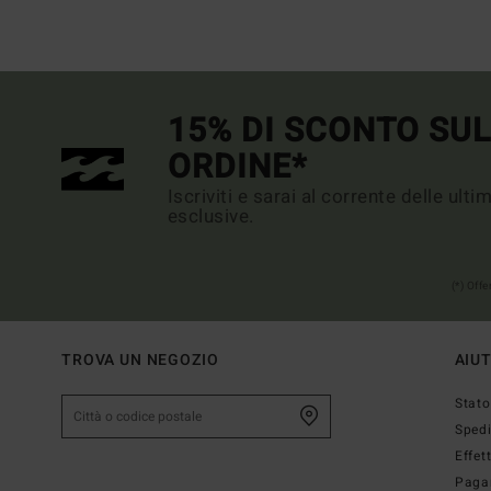
15% DI SCONTO SU
ORDINE*
Iscriviti e sarai al corrente delle ult
esclusive.
(*) Off
TROVA UN NEGOZIO
AIU
Stato
Sped
Effet
Paga