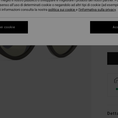
meglio il nostro pubblico o sviluppare e migliorare i prodotti dei nostri partner. P
senso all’uso di determinati cookie o negandolo ad altri tipi di cookie (ad esempi
ori informazioni consulta la nostra
politica sui cookie
e
l'informativa sulla privacy
.
ei cookie
Acc
Dett