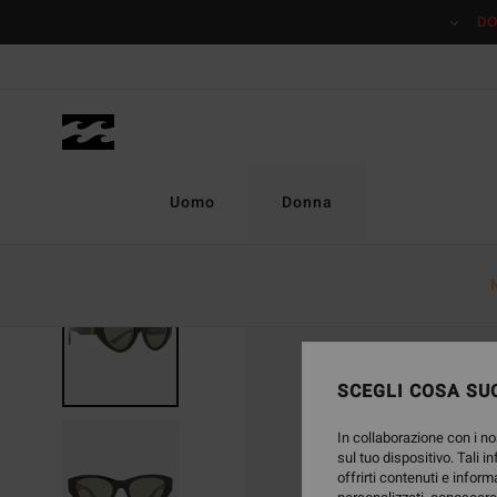
Salta
DO
alle
informazioni
sul
prodotto
Uomo
Donna
SCEGLI COSA SUC
In collaborazione con i no
sul tuo dispositivo. Tali i
offrirti contenuti e inform