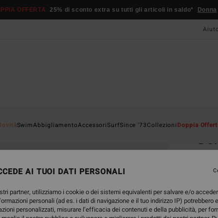
PPIA OFFERTA
25% di sconto extra su tutti gli articoli in saldo*
Donna
Aiut
Home
Novità
Swim
Abbigliamento
Accessori
Surf
Since '73
Collezioni
Doppia Offert
Dor
Occhi
CEDE AI TUOI DATI PERSONALI
C
140
stri partner, utilizziamo i cookie o dei sistemi equivalenti per salvare e/o accede
nformazioni personali (ad es. i dati di navigazione e il tuo indirizzo IP) potrebbero e
Color
azioni personalizzati, misurare l’efficacia dei contenuti e della pubblicità, per fo