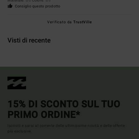
Materiale
: 5
Colore
: 5
/5
/5
Consiglio questo prodotto
Verificato da
TrustVille
Visti di recente
15% DI SCONTO SUL TUO
PRIMO ORDINE*
Iscriviti e sarai al corrente delle ultimissime novità e delle offerte
più esclusive.