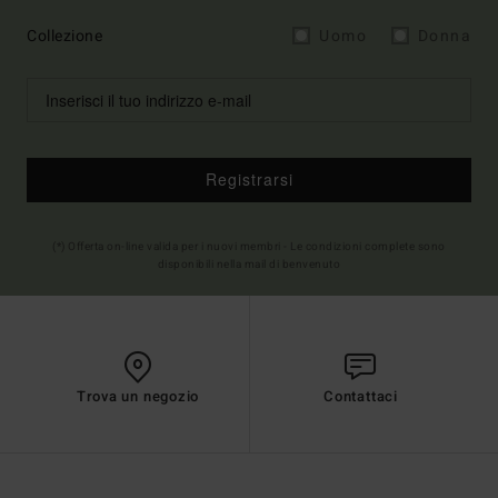
Collezione
Uomo
Donna
Registrarsi
(*) Offerta on-line valida per i nuovi membri - Le condizioni complete sono
disponibili nella mail di benvenuto
Trova un negozio
Contattaci