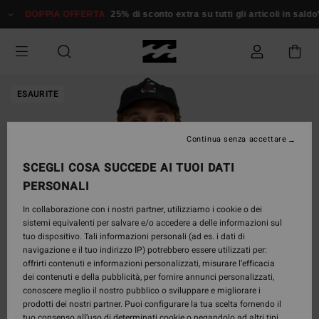
Salta
DOPPIA OFFERTA
25% di sconto extra su tutti gli articoli in saldo*
alle
informazioni
sul
prodotto
ESAURITE
Continua senza accettare
SCEGLI COSA SUCCEDE AI TUOI DATI
PERSONALI
In collaborazione con i nostri partner, utilizziamo i cookie o dei
sistemi equivalenti per salvare e/o accedere a delle informazioni sul
tuo dispositivo. Tali informazioni personali (ad es. i dati di
navigazione e il tuo indirizzo IP) potrebbero essere utilizzati per:
offrirti contenuti e informazioni personalizzati, misurare l’efficacia
dei contenuti e della pubblicità, per fornire annunci personalizzati,
conoscere meglio il nostro pubblico o sviluppare e migliorare i
prodotti dei nostri partner. Puoi configurare la tua scelta fornendo il
tuo consenso all’uso di determinati cookie o negandolo ad altri tipi