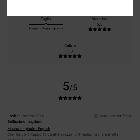
Taglia
Materiale
5.0
Troppo piccolo
Troppo grande
Colore
5.0
5
/5
Josh
15. marzo 2026
Acquisto verificato
Bellissimo maglione
Mostra originale - English
Comfort
: 5
Rapporto qualità-prezzo
: 5
Taglia
: Taglia perfetta
/5
/5